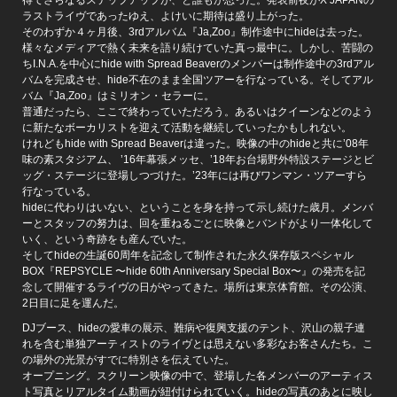
ラストライヴであったゆえ、よけいに期待は盛り上がった。
そのわずか４ヶ月後、3rdアルバム『Ja,Zoo』制作途中にhideは去った。
様々なメディアで熱く未来を語り続けていた真っ最中に。しかし、苦闘の
ちI.N.A.を中心にhide with Spread Beaverのメンバーは制作途中の3rdアル
バムを完成させ、hide不在のまま全国ツアーを行なっている。そしてアル
バム『Ja,Zoo』はミリオン・セラーに。
普通だったら、ここで終わっていただろう。あるいはクイーンなどのよう
に新たなボーカリストを迎えて活動を継続していったかもしれない。
けれどもhide with Spread Beaverは違った。映像の中のhideと共に’08年
味の素スタジアム、 ’16年幕張メッセ、’18年お台場野外特設ステージとビ
ッグ・ステージに登場しつづけた。’23年には再びワンマン・ツアーすら
行なっている。
hideに代わりはいない、ということを身を持って示し続けた歳月。メンバ
ーとスタッフの努力は、回を重ねるごとに映像とバンドがより一体化して
いく、という奇跡をも産んでいた。
そしてhideの生誕60周年を記念して制作された永久保存版スペシャル
BOX『REPSYCLE 〜hide 60th Anniversary Special Box〜』の発売を記
念して開催するライヴの日がやってきた。場所は東京体育館。その公演、
2日目に足を運んだ。
DJブース、hideの愛車の展示、難病や復興支援のテント、沢山の親子連
れを含む単独アーティストのライヴとは思えない多彩なお客さんたち。こ
の場外の光景がすでに特別さを伝えていた。
オープニング。スクリーン映像の中で、登場した各メンバーのアーティス
ト写真とリアルタイム動画が紐付けられていく。hideの写真のあとに映し