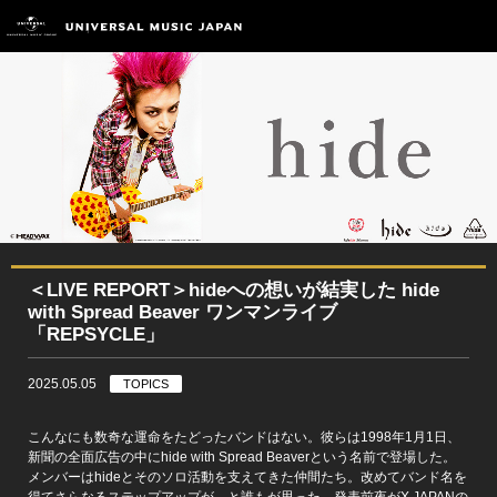
＜LIVE REPORT＞hideへの想いが結実した hide
with Spread Beaver ワンマンライブ
「REPSYCLE」
2025.05.05
TOPICS
こんなにも数奇な運命をたどったバンドはない。彼らは1998年1月1日、
新聞の全面広告の中にhide with Spread Beaverという名前で登場した。
メンバーはhideとそのソロ活動を支えてきた仲間たち。改めてバンド名を
得てさらなるステップアップが、と誰もが思った。発表前夜がX JAPANの