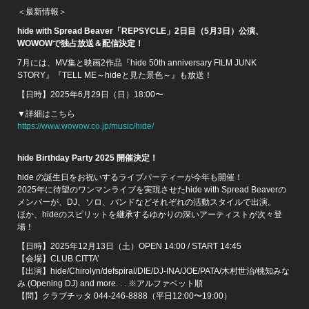
＜最新情報＞
hide with Spread Beaver「REPSYCLE」2日目（5月3日）公演、
WOWOWで独占放送＆配信決定！
7月には、MV集と映画2作品『hide 50th anniversary FILM JUNK
STORY』『TELL ME～hideと見た景色～』も放送！
【日時】2025年6月29日（日）18:00〜
▼詳細はこちら
https://www.wowow.co.jp/music/hide/
hide Birthday Party 2025 開催決定！
hide の誕生日をお祝いするライブパーティーが今年も開催！
2025年に待望のワンマンライブを実現させたhide with Spread Beaverの
メンバーが、DJ、ソロ、バンドなどそれぞれの活動スタイルで出演。
ほか、hideのスピリットを継承するゆかりの深いアーティストが次々登
場！
【日時】2025年12月13日（土）OPEN 14:00 / START 14:45
【会場】CLUB CITTA’
【出演】hide/Chirolyn/defspiral/DIE/DJ-INA/JOE/PATA/木村世治/桃知みな
み (Opening DJ) and more. . . ※アルファベット順
【問】クラブチッタ 044-246-8888（平日12:00〜19:00）