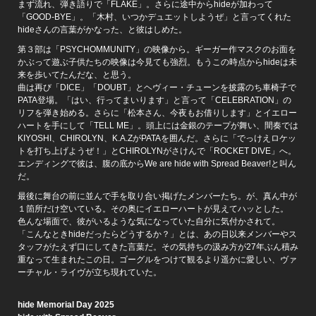
まず流れ、弾き語りで「FLAKE」。さらに途中からhideが加わって
「GOOD-BYE」。「木村、いつかデュエットしようぜ」と言ってくれた
hideさんの言葉がかなった、と彼はしめた。
第３部は「PSYCHOMMUNITY」の映像から。ギーガー作マスクのお面を
かぶって遊ぶ子供たちの映像は今見ても強烈。もうこの時点からhideは未
来を歩いてたんだな、と思う。
曲は再び「DICE」「DOUBT」とヘヴィー・チューンを披露のち車椅子で
PATA登場。「はい、行ってまいります」と言って「CELEBRATION」の
リフを弾き始める。さらに「松本さん、今夜もお借りします」とイエロー
ハートを手にして「TELL ME」。頭上には金銀のテープが舞い、間奏では
KIYOSHI、CHIROLYN、K.A.ZがPATAを囲んだ。さらに「でっけえロケッ
トを打ち上げようぜ！」とCHIROLYNがさけんで「ROCKET DIVE」へ。
エンディングで彼は、腹の底からWe are hide with Spread Beaver!と叫ん
だ。
最後に舞台の前に並んで手を取り合い掲げたメンバーたち。が、真ん中が
１箇所だけ空いている。その奥にイエローハートが見えてハッとした。
色んな場面で、彼がいるような気になっていた自分に気付かされて。
「こんなときhideだったらどうするか？」とは、あの日以来メンバーやス
タッフがたえず口にしてきた言葉だ。その気持ちの汲み方が27年ぶん積み
重なって生まれたこの日。ゴーグルをつけて観るより遥かに愛しい、ヴァ
ーチャル・ライヴが立ち現れていた。
hide Memorial Day 2025