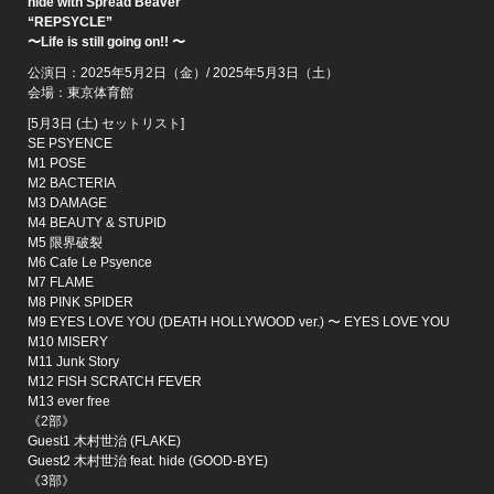
hide with Spread Beaver
“REPSYCLE”
〜Life is still going on!! 〜
公演日：2025年5月2日（金）/ 2025年5月3日（土）
会場：東京体育館
[5月3日 (土) セットリスト]
SE PSYENCE
M1 POSE
M2 BACTERIA
M3 DAMAGE
M4 BEAUTY & STUPID
M5 限界破裂
M6 Cafe Le Psyence
M7 FLAME
M8 PINK SPIDER
M9 EYES LOVE YOU (DEATH HOLLYWOOD ver.) 〜 EYES LOVE YOU
M10 MISERY
M11 Junk Story
M12 FISH SCRATCH FEVER
M13 ever free
《2部》
Guest1 木村世治 (FLAKE)
Guest2 木村世治 feat. hide (GOOD-BYE)
《3部》