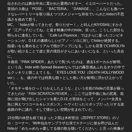
出されたのは舞台中央に置かれた愛用のギター、イエローハートだった。
冒頭の３曲は「POSE」「BACTERIA」「DAMAGE」。こんなにも激ハー
ドなレパートリーを取り揃えつつ大メジャーな存在でいられたhideの不思
議さを改めて想う。
MC。「hideが帰ってきたぜ。祭りだぜー！」と叫んだKIYOSHIにすかさ
ず「江戸っ子だってね」と返す映像の中のhide。笑った。こうした部分も
明らかに進化している。「Cafe Le Psyence」ではさらに凝ったコンビネ
ーションが。D.I.E.の素晴らしいピアノ・ソロに対してhideが絶賛する。
指遣いをも褒めるとリアルで指がアップになる。しかも背景でCHIROLYN
が歌い続けることで虚と実の境目がさらにあいまいになる、といった具合
に。
８曲目「PINK SPIDER」あたりで気づいたのは、過去1ボーカルが鮮明、
という点。hide with Spread Beaverならではの轟音感あふれるオケの中で
もクッキリと聴こえてくる。「EYES LOVE YOU（DEATH HOLLYWOOD
ver.）」も、彼の中では特異な朗々とした歌い方が鮮明に浮かび上がって
いた。
「オモチャ箱をひっくりかえしたような」という生前のhideの言葉が蘇っ
てきたのが「FISH SCRATCH FEVER」。ここでは背中側に魚の尻尾、前
側に頭が飛び出したシャツを着たD.I.E.が音頭をとって、メンバー全員を
魚に例えつつコール＆レスポンス。ヘヴィだったりポップだったりする楽
曲群の中に謎の、そして懐かしい空間が生まれていた。
15分間の休憩を経て始まった２部は木村世治（ZEPPET STORE）のソ
ロ・コーナー。’96年仙台サンプラザ公演でステージに彼を呼び込んだ
hideが「めちゃめちゃ愛してる彼の歌を聴いてください」と言った映像が