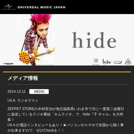
メディア情報
2014.12.11
MEDIA
I.N.A. ラジオゲスト
ZEPPET STOREの木村世治が地元福島県いわき市で月に一度第二金曜日
に放送しているラジオ番組「キムラジオ」で、hide『子 ギャル』を大特
集！
I.N.A.の電話インタビューもあり！★パソコンやスマホで全国から聴く事
が出来ますので、ぜひCheckを！！