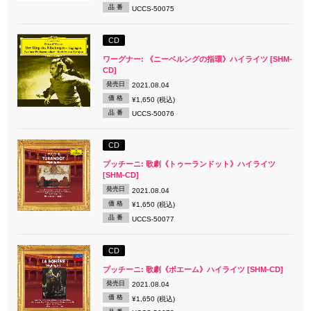
品 番
UCCS-50075
CD
ワーグナー: 《ニーベルングの指環》ハイライツ [SHM-
CD]
発売日
2021.08.04
価 格
¥1,650 (税込)
品 番
UCCS-50076
CD
プッチーニ: 歌劇《トゥーランドット》ハイライツ
[SHM-CD]
発売日
2021.08.04
価 格
¥1,650 (税込)
品 番
UCCS-50077
CD
プッチーニ: 歌劇《ボエーム》ハイライツ [SHM-CD]
発売日
2021.08.04
価 格
¥1,650 (税込)