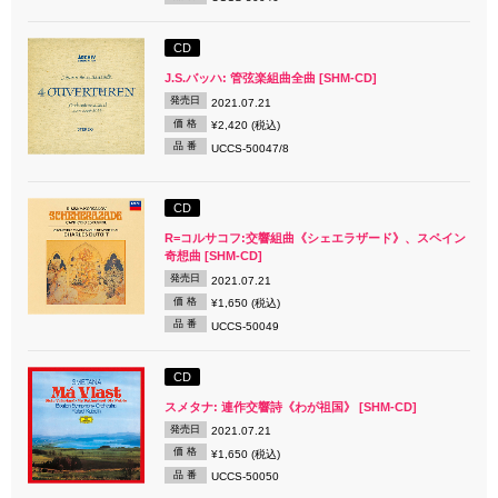
CD
J.S.バッハ: 管弦楽組曲全曲 [SHM-CD]
発売日
2021.07.21
価 格
¥2,420 (税込)
品 番
UCCS-50047/8
CD
R=コルサコフ:交響組曲《シェエラザード》、スペイン
奇想曲 [SHM-CD]
発売日
2021.07.21
価 格
¥1,650 (税込)
品 番
UCCS-50049
CD
スメタナ: 連作交響詩《わが祖国》 [SHM-CD]
発売日
2021.07.21
価 格
¥1,650 (税込)
品 番
UCCS-50050