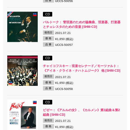
品 番
UCCS-50056
CD
バルトーク： 管弦楽のための協奏曲、弦楽器、打楽器
とチェレスタのための音楽 [SHM-CD]
発売日
2021.07.21
価 格
¥1,650 (税込)
品 番
UCCS-50057
CD
チャイコフスキー：弦楽セレナード／モーツァルト：
《アイネ・クライネ・ナハトムジーク》 他 [SHM-CD]
発売日
2021.07.21
価 格
¥1,650 (税込)
品 番
UCCS-50058
CD
ビゼー：《アルルの女》、《カルメン》第1組曲＆第2
組曲 [SHM-CD]
発売日
2021.07.21
価 格
¥1,650 (税込)