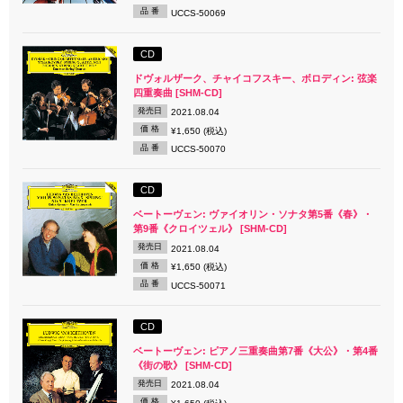
品 番
UCCS-50069
CD
ドヴォルザーク、チャイコフスキー、ボロディン: 弦楽
四重奏曲 [SHM-CD]
発売日
2021.08.04
価 格
¥1,650 (税込)
品 番
UCCS-50070
CD
ベートーヴェン: ヴァイオリン・ソナタ第5番《春》・
第9番《クロイツェル》 [SHM-CD]
発売日
2021.08.04
価 格
¥1,650 (税込)
品 番
UCCS-50071
CD
ベートーヴェン: ピアノ三重奏曲第7番《大公》・第4番
《街の歌》 [SHM-CD]
発売日
2021.08.04
価 格