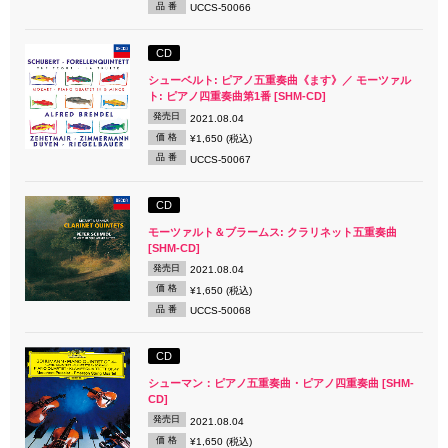
品 番
UCCS-50066
CD
シューベルト: ピアノ五重奏曲《ます》／ モーツァル
ト: ピアノ四重奏曲第1番 [SHM-CD]
発売日
2021.08.04
価 格
¥1,650 (税込)
品 番
UCCS-50067
CD
モーツァルト＆ブラームス: クラリネット五重奏曲
[SHM-CD]
発売日
2021.08.04
価 格
¥1,650 (税込)
品 番
UCCS-50068
CD
シューマン：ピアノ五重奏曲・ピアノ四重奏曲 [SHM-
CD]
発売日
2021.08.04
価 格
¥1,650 (税込)