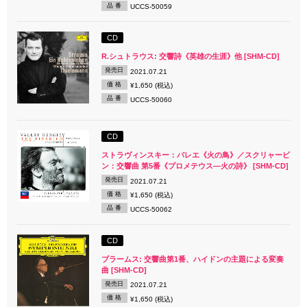
品 番
UCCS-50059
CD
R.シュトラウス: 交響詩《英雄の生涯》他 [SHM-CD]
発売日
2021.07.21
価 格
¥1,650 (税込)
品 番
UCCS-50060
CD
ストラヴィンスキー：バレエ《火の鳥》／スクリャービ
ン：交響曲 第5番《プロメテウス―火の詩》 [SHM-CD]
発売日
2021.07.21
価 格
¥1,650 (税込)
品 番
UCCS-50062
CD
ブラームス: 交響曲第1番、ハイドンの主題による変奏
曲 [SHM-CD]
発売日
2021.07.21
価 格
¥1,650 (税込)