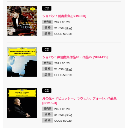
CD
ショパン：前奏曲集 [SHM-CD]
発売日
2021.06.23
価 格
¥1,650 (税込)
品 番
UCCS-50018
CD
ショパン: 練習曲集作品10・作品25 [SHM-CD]
発売日
2021.06.23
価 格
¥1,650 (税込)
品 番
UCCS-50019
CD
月の光～ドビュッシー、ラヴェル、フォーレ: 作品集
[SHM-CD]
発売日
2021.06.23
価 格
¥1,650 (税込)
品 番
UCCS-50020