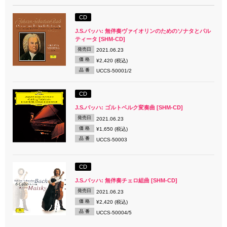
CD
J.S.バッハ: 無伴奏ヴァイオリンのためのソナタとパル
ティータ [SHM-CD]
発売日
2021.06.23
価 格
¥2,420 (税込)
品 番
UCCS-50001/2
CD
J.S.バッハ: ゴルトベルク変奏曲 [SHM-CD]
発売日
2021.06.23
価 格
¥1,650 (税込)
品 番
UCCS-50003
CD
J.S.バッハ: 無伴奏チェロ組曲 [SHM-CD]
発売日
2021.06.23
価 格
¥2,420 (税込)
品 番
UCCS-50004/5