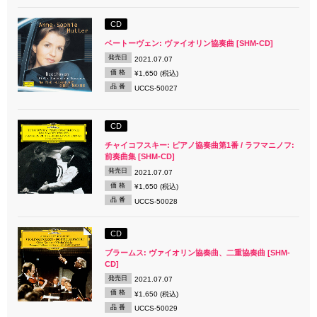
CD
ベートーヴェン: ヴァイオリン協奏曲 [SHM-CD]
発売日
2021.07.07
価 格
¥1,650 (税込)
品 番
UCCS-50027
CD
チャイコフスキー: ピアノ協奏曲第1番 / ラフマニノフ:
前奏曲集 [SHM-CD]
発売日
2021.07.07
価 格
¥1,650 (税込)
品 番
UCCS-50028
CD
ブラームス: ヴァイオリン協奏曲、二重協奏曲 [SHM-
CD]
発売日
2021.07.07
価 格
¥1,650 (税込)
品 番
UCCS-50029