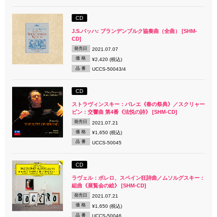
CD
J.S.バッハ: ブランデンブルク協奏曲（全曲） [SHM-
CD]
発売日
2021.07.07
価 格
¥2,420 (税込)
品 番
UCCS-50043/4
CD
ストラヴィンスキー：バレエ《春の祭典》／スクリャー
ビン：交響曲 第4番《法悦の詩》 [SHM-CD]
発売日
2021.07.21
価 格
¥1,650 (税込)
品 番
UCCS-50045
CD
ラヴェル：ボレロ、スペイン狂詩曲／ムソルグスキー：
組曲《展覧会の絵》 [SHM-CD]
発売日
2021.07.21
価 格
¥1,650 (税込)
品 番
UCCS-50046