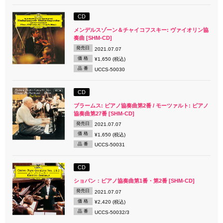
CD
メンデルスゾーン＆チャイコフスキー: ヴァイオリン協
奏曲 [SHM-CD]
発売日
2021.07.07
価 格
¥1,650 (税込)
品 番
UCCS-50030
CD
ブラームス: ピアノ協奏曲第2番 / モーツァルト: ピアノ
協奏曲第27番 [SHM-CD]
発売日
2021.07.07
価 格
¥1,650 (税込)
品 番
UCCS-50031
CD
ショパン：ピアノ協奏曲第1番・第2番 [SHM-CD]
発売日
2021.07.07
価 格
¥2,420 (税込)
品 番
UCCS-50032/3