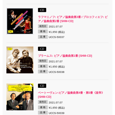
CD
ラフマニノフ: ピアノ協奏曲第3番 / プロコフィエフ: ピ
アノ協奏曲第2番 [SHM-CD]
発売日
2021.07.07
価 格
¥1,650 (税込)
品 番
UCCS-50037
CD
ブラームス: ピアノ協奏曲第1番 [SHM-CD]
発売日
2021.07.07
価 格
¥1,650 (税込)
品 番
UCCS-50038
CD
ベートーヴェン:ピアノ協奏曲第4番・第5番《皇帝》
[SHM-CD]
発売日
2021.07.07
価 格
¥1,650 (税込)
品 番
UCCS-50039