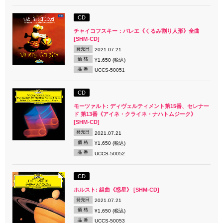
CD
チャイコフスキー：バレエ《くるみ割り人形》全曲
[SHM-CD]
発売日
2021.07.21
価 格
¥1,650 (税込)
品 番
UCCS-50051
CD
モーツァルト: ディヴェルティメント第15番、セレナー
ド 第13番《アイネ・クライネ・ナハトムジーク》
[SHM-CD]
発売日
2021.07.21
価 格
¥1,650 (税込)
品 番
UCCS-50052
CD
ホルスト: 組曲《惑星》 [SHM-CD]
発売日
2021.07.21
価 格
¥1,650 (税込)
品 番
UCCS-50053