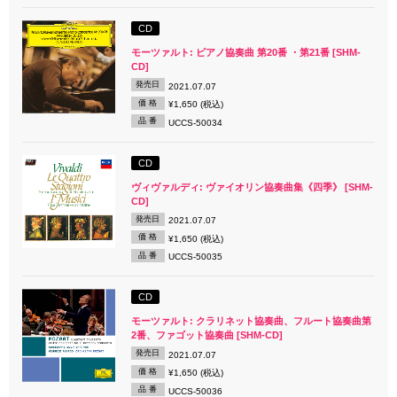
CD
モーツァルト: ピアノ協奏曲 第20番 ・第21番 [SHM-
CD]
発売日
2021.07.07
価 格
¥1,650 (税込)
品 番
UCCS-50034
CD
ヴィヴァルディ: ヴァイオリン協奏曲集《四季》 [SHM-
CD]
発売日
2021.07.07
価 格
¥1,650 (税込)
品 番
UCCS-50035
CD
モーツァルト: クラリネット協奏曲、フルート協奏曲第
2番、ファゴット協奏曲 [SHM-CD]
発売日
2021.07.07
価 格
¥1,650 (税込)
品 番
UCCS-50036