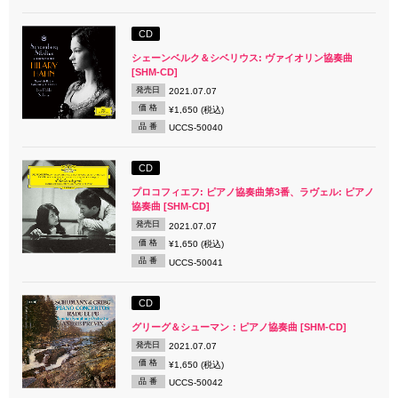
CD
シェーンベルク＆シベリウス: ヴァイオリン協奏曲
[SHM-CD]
発売日
2021.07.07
価 格
¥1,650 (税込)
品 番
UCCS-50040
CD
プロコフィエフ: ピアノ協奏曲第3番、ラヴェル: ピアノ
協奏曲 [SHM-CD]
発売日
2021.07.07
価 格
¥1,650 (税込)
品 番
UCCS-50041
CD
グリーグ＆シューマン：ピアノ協奏曲 [SHM-CD]
発売日
2021.07.07
価 格
¥1,650 (税込)
品 番
UCCS-50042