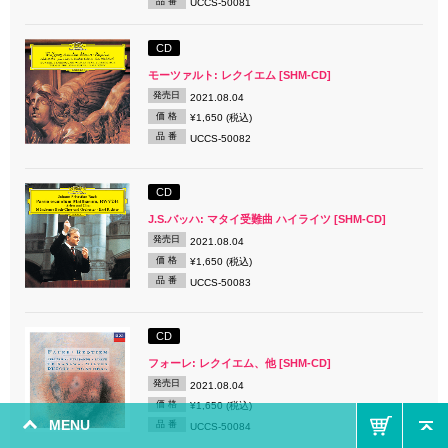
品 番
UCCS-50081
CD
モーツァルト: レクイエム [SHM-CD]
発売日
2021.08.04
価 格
¥1,650 (税込)
品 番
UCCS-50082
CD
J.S.バッハ: マタイ受難曲 ハイライツ [SHM-CD]
発売日
2021.08.04
価 格
¥1,650 (税込)
品 番
UCCS-50083
CD
フォーレ: レクイエム、他 [SHM-CD]
発売日
2021.08.04
価 格
¥1,650 (税込)
MENU
品 番
UCCS-50084