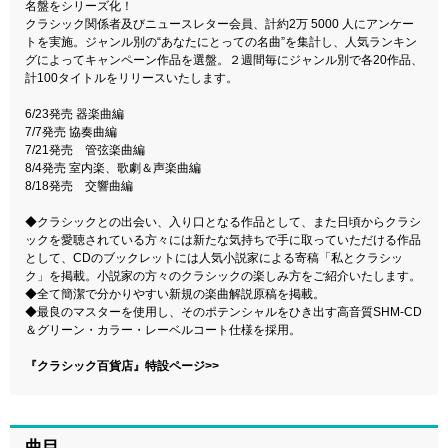
名盤をシリーズ化！
クラシック関係者及びニュースレター会員、計約2万 5000 人にアンケー
トを実施。ジャンル別の“あなたにとっての名曲”を集計し、人気ランキン
グによってキャンペーン作品を選盤。２週間毎にジャンル別で各20作品、
計100タイトルをリリースいたします。
6/23発売 器楽曲編
7/7発売 協奏曲編
7/21発売 管弦楽曲編
8/4発売 室内楽、歌劇＆声楽曲編
8/18発売 交響曲編
◆クラシックとの出会い、入り口となる作品として、また日頃からクラシ
ックを愛聴されている方々には新たな気持ちで手に取っていただける作品
として、CDのブックレットには人気小説家による寄稿「私とクラシッ
ク」を掲載。小説家の方々のクラシックの楽しみ方をご紹介いたします。
◆全て簡潔で分かりやすい新規の楽曲解説原稿を掲載。
◆最良のマスターを使用し、そのポテンシャルをひき出す高音質SHM-CD
＆グリーン・カラー・レーベルコート仕様を採用。
『クラシック百貨店』特設ページ>>
曲目