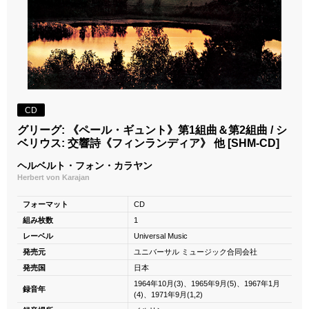
CD
グリーグ: 《ペール・ギュント》第1組曲＆第2組曲 / シ
ベリウス: 交響詩《フィンランディア》 他 [SHM-CD]
ヘルベルト・フォン・カラヤン
Herbert von Karajan
フォーマット
CD
組み枚数
1
レーベル
Universal Music
発売元
ユニバーサル ミュージック合同会社
発売国
日本
1964年10月(3)、1965年9月(5)、1967年1月
録音年
(4)、1971年9月(1,2)