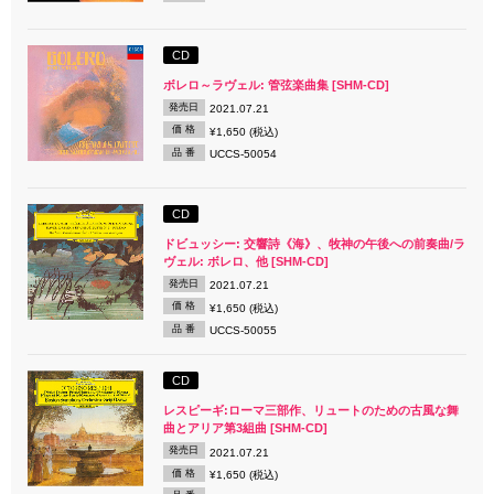
CD
ボレロ～ラヴェル: 管弦楽曲集 [SHM-CD]
発売日
2021.07.21
価 格
¥1,650 (税込)
品 番
UCCS-50054
CD
ドビュッシー: 交響詩《海》、牧神の午後への前奏曲/ラ
ヴェル: ボレロ、他 [SHM-CD]
発売日
2021.07.21
価 格
¥1,650 (税込)
品 番
UCCS-50055
CD
レスピーギ:ローマ三部作、リュートのための古風な舞
曲とアリア第3組曲 [SHM-CD]
発売日
2021.07.21
価 格
¥1,650 (税込)