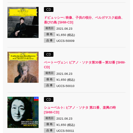
CD
ドビュッシー: 映像、子供の領分、ベルガマスク組曲、
喜びの島 [SHM-CD]
発売日
2021.06.23
価 格
¥1,650 (税込)
品 番
UCCS-50009
CD
ベートーヴェン: ピアノ・ソナタ第30番～第32番 [SHM-
CD]
発売日
2021.06.23
価 格
¥1,650 (税込)
品 番
UCCS-50010
CD
シューベルト: ピアノ・ソナタ 第21番、楽興の時
[SHM-CD]
発売日
2021.06.23
価 格
¥1,650 (税込)
品 番
UCCS-50011