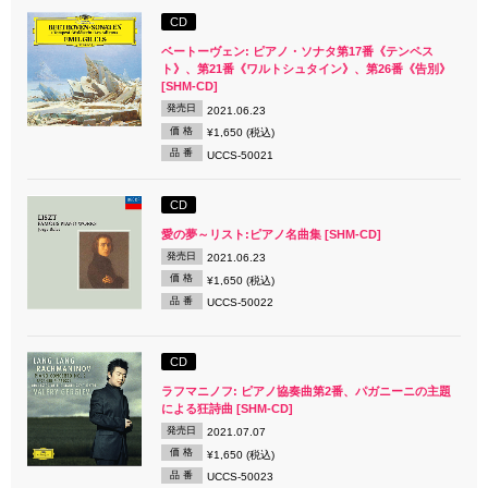
CD
ベートーヴェン: ピアノ・ソナタ第17番《テンペス
ト》、第21番《ワルトシュタイン》、第26番《告別》
[SHM-CD]
発売日
2021.06.23
価 格
¥1,650 (税込)
品 番
UCCS-50021
CD
愛の夢～リスト:ピアノ名曲集 [SHM-CD]
発売日
2021.06.23
価 格
¥1,650 (税込)
品 番
UCCS-50022
CD
ラフマニノフ: ピアノ協奏曲第2番、パガニーニの主題
による狂詩曲 [SHM-CD]
発売日
2021.07.07
価 格
¥1,650 (税込)
品 番
UCCS-50023