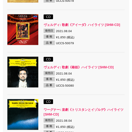
品 番
UCCS-50078
CD
ヴェルディ: 歌劇《アイーダ》ハイライツ [SHM-CD]
発売日
2021.08.04
価 格
¥1,650 (税込)
品 番
UCCS-50079
CD
ヴェルディ: 歌劇《椿姫》ハイライツ [SHM-CD]
発売日
2021.08.04
価 格
¥1,650 (税込)
品 番
UCCS-50080
CD
ワーグナー: 楽劇《トリスタンとイゾルデ》ハイライツ
[SHM-CD]
発売日
2021.08.04
価 格
¥1,650 (税込)