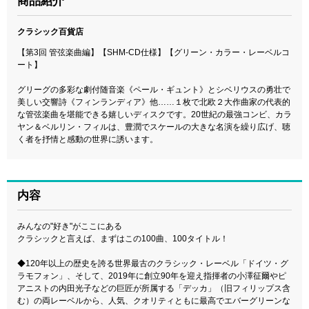
商品紹介
クラシック百貨店
【第3回 管弦楽曲編】【SHM-CD仕様】【グリーン・カラー・レーベルコ
ート】
グリーグの多彩な劇付随音楽《ペール・ギュント》とシベリウスの勇壮で
美しい交響詩《フィンランディア》他……１枚で北欧２大作曲家の代表的
な管弦楽曲を堪能できる嬉しいディスクです。20世紀の最強コンビ、カラ
ヤン＆ベルリン・フィルは、豊潤でスケールの大きな名演を繰り広げ、聴
く者を抒情と感動の世界に誘います。
内容
みんなの"好き"がここにある
クラシックと言えば、まずはこの100曲、100タイトル！
◆120年以上の歴史を誇る世界最古のクラシック・レーベル「ドイツ・グ
ラモフォン」、そして、2019年に創立90年を迎え指揮者の小澤征爾やピ
アニストの内田光子などの巨匠が所属する「デッカ」（旧フィリップス含
む）の両レーベルから、人気、クオリティともに最高でエバーグリーンな