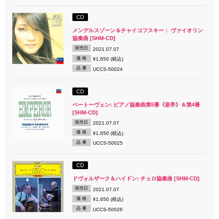
CD
メンデルスゾーン＆チャイコフスキー： ヴァイオリン
協奏曲 [SHM-CD]
発売日
2021.07.07
価 格
¥1,650 (税込)
品 番
UCCS-50024
CD
ベートーヴェン: ピアノ協奏曲第5番《皇帝》＆第4番
[SHM-CD]
発売日
2021.07.07
価 格
¥1,650 (税込)
品 番
UCCS-50025
CD
ドヴォルザーク＆ハイドン: チェロ協奏曲 [SHM-CD]
発売日
2021.07.07
価 格
¥1,650 (税込)
品 番
UCCS-50026