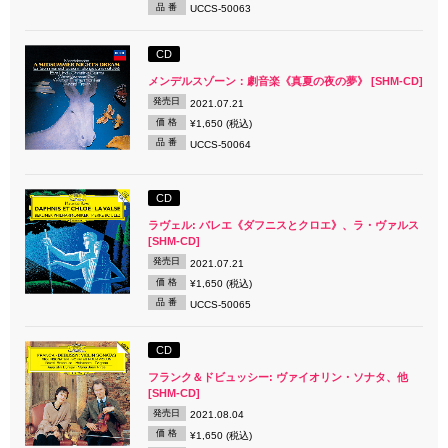
品 番
UCCS-50063
CD
メンデルスゾーン：劇音楽《真夏の夜の夢》 [SHM-CD]
発売日
2021.07.21
価 格
¥1,650 (税込)
品 番
UCCS-50064
CD
ラヴェル: バレエ《ダフニスとクロエ》、ラ・ヴァルス
[SHM-CD]
発売日
2021.07.21
価 格
¥1,650 (税込)
品 番
UCCS-50065
CD
フランク＆ドビュッシー: ヴァイオリン・ソナタ、他
[SHM-CD]
発売日
2021.08.04
価 格
¥1,650 (税込)