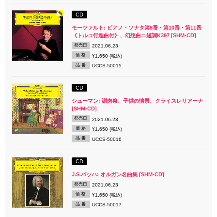
CD
モーツァルト: ピアノ・ソナタ第8番・第10番・第11番
《トルコ行進曲付》、幻想曲ニ短調K397 [SHM-CD]
発売日
2021.06.23
価 格
¥1,650 (税込)
品 番
UCCS-50015
CD
シューマン: 謝肉祭、子供の情景、クライスレリアーナ
[SHM-CD]
発売日
2021.06.23
価 格
¥1,650 (税込)
品 番
UCCS-50016
CD
J.S.バッハ: オルガン名曲集 [SHM-CD]
発売日
2021.06.23
価 格
¥1,650 (税込)
品 番
UCCS-50017