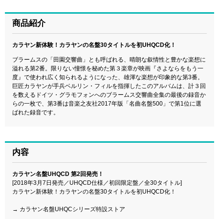
商品紹介
カラヤン新体験！カラヤンの名盤30タイトルを初UHQCD化！
ブラームスの「田園交響曲」とも呼ばれる、晴朗な叙情性と豊かな楽想に
溢れる第2番。限りない憧憬を秘めた第３楽章が映画『さよならをもう一
度』で使われ広く知られるようになった、雄渾な楽想が印象的な第3番。
巨匠カラヤンが手兵ベルリン・フィルを指揮したこのアルバムは、計３回
を数えるドイツ・グラモフォンへのブラームス交響曲全集の最後の録音か
らの一枚で、第3番は音楽之友社2017年版「名曲名盤500」で第1位に選
ばれた録音です。
内容
カラヤン名盤UHQCD 第2回発売！
[2018年3月7日発売／UHQCD仕様／初回限定盤／全30タイトル]
カラヤン新体験！カラヤンの名盤30タイトルを初UHQCD化！
→
カラヤン名盤UHQCシリーズ特設ストア