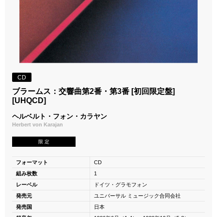
CD
ブラームス：交響曲第2番・第3番 [初回限定盤]
[UHQCD]
ヘルベルト・フォン・カラヤン
Herbert von Karajan
限 定
フォーマット
CD
組み枚数
1
レーベル
ドイツ・グラモフォン
発売元
ユニバーサル ミュージック合同会社
発売国
日本