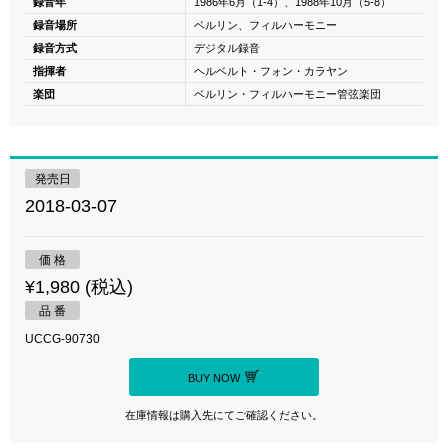
録音年
1986年6月（1-4）、1988年10月（5-8）
録音場所
ベルリン、フィルハーモニー
録音方式
デジタル録音
指揮者
ヘルベルト・フォン・カラヤン
楽団
ベルリン・フィルハーモニー管弦楽団
発売日
2018-03-07
価 格
¥1,980 (税込)
品 番
UCCG-90730
BUY NOW
在庫情報は購入先にてご確認ください。