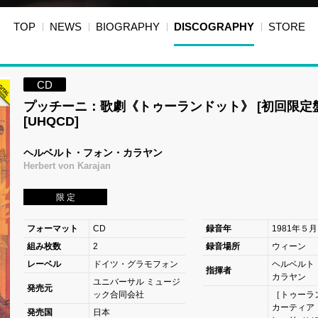
TOP
NEWS
BIOGRAPHY
DISCOGRAPHY
STORE
CD
プッチーニ：歌劇《トゥーランドット》 [初回限定盤
[UHQCD]
ヘルベルト・フォン・カラヤン
Herbert von Karajan
限 定
フォーマット
CD
録音年
1981年５月
組み枚数
2
録音場所
ウィーン
レーベル
ドイツ・グラモフォン
ヘルベルト
指揮者
カラヤン
ユニバーサル ミュージ
発売元
ック合同会社
［トゥーラ
カーティア
発売国
日本