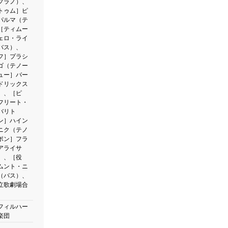
プラノ）、
トゥム］ピ
パルマ（テ
［ティムー
ェロ・ライ
バス）、
フ］プラシ
ゴ（テノー
ュー］バー
ドリックス
）、［ピ
フリート・
バリト
ン］ハイン
ニク（テノ
ポン］フラ
アライサ
）、［役
ムント・ニ
（バス）、
立歌劇場合
フィルハー
楽団