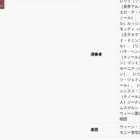
レッリ（ソ
［皇帝アル
エロ・デ・
ノール）、
ル］ルッジ
モンディ（
［王子カラ
ド・ドミン
ル）、［リ
バラ・ヘン
演奏者
（テノール
ン］ゴット
ホーニク（
ン）、［パ
ツ・ツェド
ール）、［
ンシスコ・
（テノール
人］ジーク
ムスゲルン
ウィーン国
唱団
ウィーン・
楽団
モニー管弦