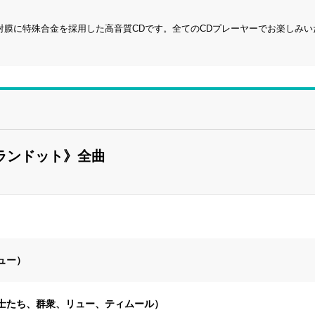
転写技術と反射膜に特殊合金を採用した高音質CDです。全てのCDプレーヤーでお楽しみ
ーランドット》全曲
ュー）
士たち、群衆、リュー、ティムール）