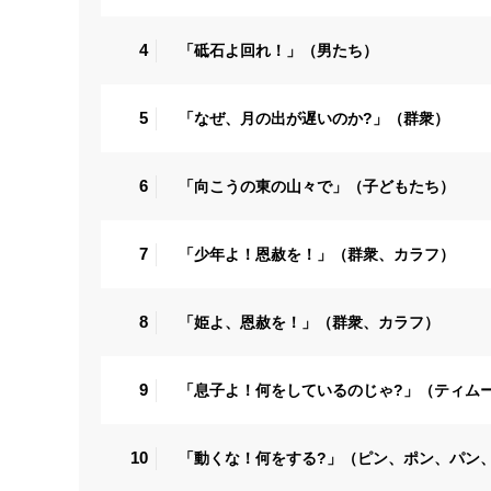
4
「砥石よ回れ！」（男たち）
5
「なぜ、月の出が遅いのか?」（群衆）
6
「向こうの東の山々で」（子どもたち）
7
「少年よ！恩赦を！」（群衆、カラフ）
8
「姫よ、恩赦を！」（群衆、カラフ）
9
「息子よ！何をしているのじゃ?」（ティム
10
「動くな！何をする?」（ピン、ポン、パン