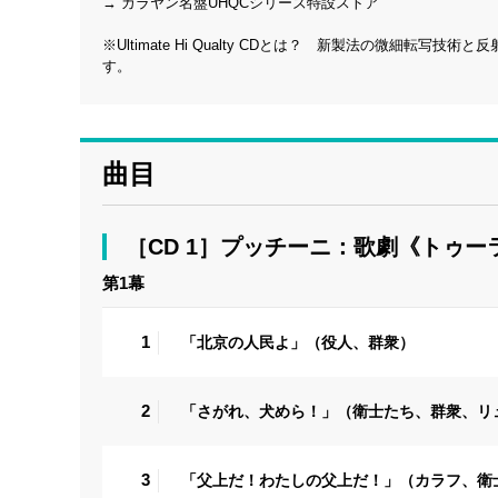
→
カラヤン名盤UHQCシリーズ特設ストア
※Ultimate Hi Qualty CDとは？ 新製法の微細
す。
曲目
［CD 1］プッチーニ：歌劇《トゥ
第1幕
1
「北京の人民よ」（役人、群衆）
2
「さがれ、犬めら！」（衛士たち、群衆、リ
3
「父上だ！わたしの父上だ！」（カラフ、衛