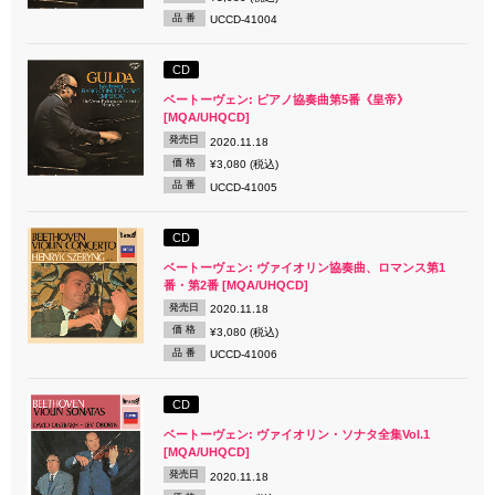
品 番
UCCD-41004
CD
ベートーヴェン: ピアノ協奏曲第5番《皇帝》
[MQA/UHQCD]
発売日
2020.11.18
価 格
¥3,080 (税込)
品 番
UCCD-41005
CD
ベートーヴェン: ヴァイオリン協奏曲、ロマンス第1
番・第2番 [MQA/UHQCD]
発売日
2020.11.18
価 格
¥3,080 (税込)
品 番
UCCD-41006
CD
ベートーヴェン: ヴァイオリン・ソナタ全集Vol.1
[MQA/UHQCD]
発売日
2020.11.18