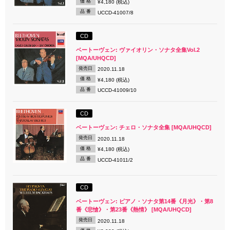
価 格
¥4,180 (税込)
品 番
UCCD-41007/8
CD
ベートーヴェン: ヴァイオリン・ソナタ全集Vol.2
[MQA/UHQCD]
発売日
2020.11.18
価 格
¥4,180 (税込)
品 番
UCCD-41009/10
CD
ベートーヴェン: チェロ・ソナタ全集 [MQA/UHQCD]
発売日
2020.11.18
価 格
¥4,180 (税込)
品 番
UCCD-41011/2
CD
ベートーヴェン: ピアノ・ソナタ第14番《月光》・第8
番《悲愴》・第23番《熱情》 [MQA/UHQCD]
発売日
2020.11.18