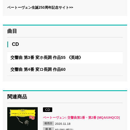
ベートーヴェン生誕250周年記念サイト>>
曲目
CD
交響曲 第3番 変ホ長調 作品55 《英雄》
交響曲 第4番 変ロ長調 作品60
関連商品
CD
ベートーヴェン: 交響曲第1番・第2番 [MQA/UHQCD]
発売日
2020.11.18
価 格
¥3,080 (税込)