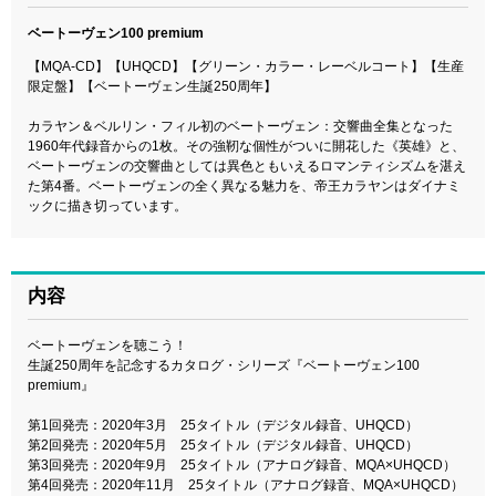
ベートーヴェン100 premium
【MQA-CD】【UHQCD】【グリーン・カラー・レーベルコート】【生産
限定盤】【ベートーヴェン生誕250周年】
カラヤン＆ベルリン・フィル初のベートーヴェン：交響曲全集となった
1960年代録音からの1枚。その強靭な個性がついに開花した《英雄》と、
ベートーヴェンの交響曲としては異色ともいえるロマンティシズムを湛え
た第4番。ベートーヴェンの全く異なる魅力を、帝王カラヤンはダイナミ
ックに描き切っています。
内容
ベートーヴェンを聴こう！
生誕250周年を記念するカタログ・シリーズ『ベートーヴェン100
premium』
第1回発売：2020年3月 25タイトル（デジタル録音、UHQCD）
第2回発売：2020年5月 25タイトル（デジタル録音、UHQCD）
第3回発売：2020年9月 25タイトル（アナログ録音、MQA×UHQCD）
第4回発売：2020年11月 25タイトル（アナログ録音、MQA×UHQCD）