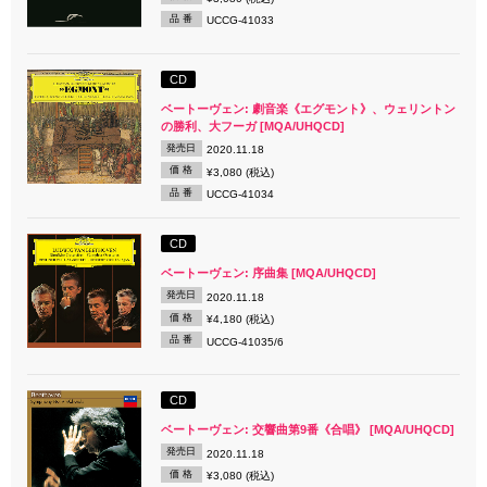
品 番
UCCG-41033
CD
ベートーヴェン: 劇音楽《エグモント》、ウェリントン
の勝利、大フーガ [MQA/UHQCD]
発売日
2020.11.18
価 格
¥3,080 (税込)
品 番
UCCG-41034
CD
ベートーヴェン: 序曲集 [MQA/UHQCD]
発売日
2020.11.18
価 格
¥4,180 (税込)
品 番
UCCG-41035/6
CD
ベートーヴェン: 交響曲第9番《合唱》 [MQA/UHQCD]
発売日
2020.11.18
価 格
¥3,080 (税込)