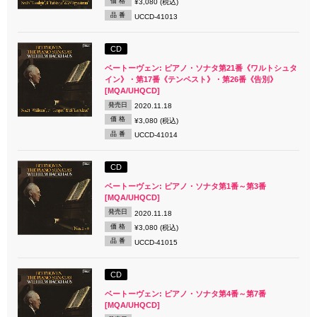
価 格
¥3,080 (税込)
品 番
UCCD-41013
CD
ベートーヴェン: ピアノ・ソナタ第21番《ワルトシュタ
イン》・第17番《テンペスト》・第26番《告別》
[MQA/UHQCD]
発売日
2020.11.18
価 格
¥3,080 (税込)
品 番
UCCD-41014
CD
ベートーヴェン: ピアノ・ソナタ第1番～第3番
[MQA/UHQCD]
発売日
2020.11.18
価 格
¥3,080 (税込)
品 番
UCCD-41015
CD
ベートーヴェン: ピアノ・ソナタ第4番～第7番
[MQA/UHQCD]