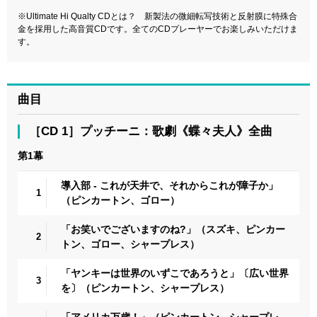
※Ultimate Hi Qualty CDとは？ 新製法の微細転写技術と反射膜に特殊合
金を採用した高音質CDです。全てのCDプレーヤーでお楽しみいただけま
す。
曲目
［CD 1］プッチーニ：歌劇《蝶々夫人》全曲
第1幕
導入部 - これが天井で、それからこれが障子か」
1
（ピンカートン、ゴロー）
「お笑いでございますのね?」（スズキ、ピンカー
2
トン、ゴロー、シャープレス）
「ヤンキーは世界のいずこであろうと」〔広い世界
3
を〕（ピンカートン、シャープレス）
「アメリカ万歳！」（ピンカートン、シャープレ