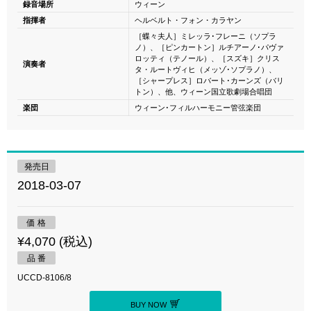
録音場所
ウィーン
指揮者
ヘルベルト・フォン・カラヤン
［蝶々夫人］ミレッラ･フレーニ（ソプラ
ノ）、［ピンカートン］ルチアーノ･パヴァ
ロッティ（テノール）、［スズキ］クリス
演奏者
タ・ルートヴィヒ（メッゾ･ソプラノ）、
［シャープレス］ロバート･カーンズ（バリ
トン）、他、ウィーン国立歌劇場合唱団
楽団
ウィーン･フィルハーモニー管弦楽団
発売日
2018-03-07
価 格
¥4,070 (税込)
品 番
UCCD-8106/8
BUY NOW