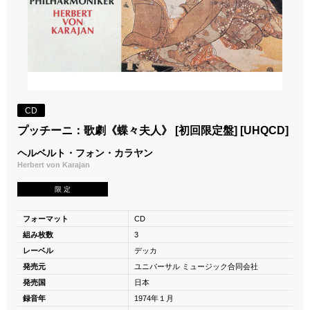
CD
プッチーニ：歌劇《蝶々夫人》 [初回限定盤] [UHQCD]
ヘルベルト・フォン・カラヤン
Herbert von Karajan
限 定
フォーマット
CD
組み枚数
3
レーベル
デッカ
発売元
ユニバーサル ミュージック合同会社
発売国
日本
録音年
1974年１月