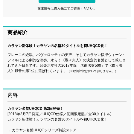
在庫情報は購入先にてご確認ください。
商品紹介
カラヤン新体験！カラヤンの名盤30タイトルを初UHQCD化！
フレーニの絶唱、パヴァロッティの美声、そしてカラヤン指揮ウィーン･
フィルによる劇的な演奏。永らく《蝶々夫人》の決定的名盤として親しま
れてきた録音です。音楽之友社の2017年版「名曲名盤500」で《蝶々夫
人》録音の第1位に選ばれています。
（※歌詞対訳は付いておりません。）
内容
カラヤン名盤UHQCD 第2回発売！
[2018年3月7日発売／UHQCD仕様／初回限定盤／全30タイトル]
カラヤン新体験！カラヤンの名盤30タイトルを初UHQCD化！
→
カラヤン名盤UHQCシリーズ特設ストア