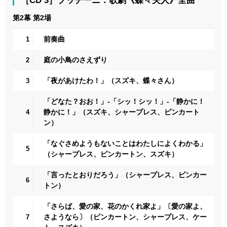
［CD 3］プッチーニ：歌劇《蝶々夫人》全曲
第2幕 第2場
前奏曲
1
庭の小鳥のさえずり
2
「夜があけたわ！」（スズキ、蝶々さん）
3
「どなた？おお！」-「シッ！シッ！」-「静かに！
静かに！」（スズキ、シャープレス、ピンカート
4
ン）
「なぐさめようもないことはわたしによくわかる」
5
（シャープレス、ピンカートン、スズキ）
「言ったとおりだろう」（シャープレス、ピンカー
6
トン）
「さらば、愛の家、花のかくれ家よ」〔愛の家よ、
さようなら〕（ピンカートン、シャープレス、ケー
7