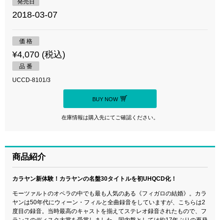
発売日
2018-03-07
価 格
¥4,070 (税込)
品 番
UCCD-8101/3
BUY NOW
在庫情報は購入先にてご確認ください。
商品紹介
カラヤン新体験！カラヤンの名盤30タイトルを初UHQCD化！
モーツァルトのオペラの中でも最も人気のある《フィガロの結婚》。カラ
ヤンは50年代にウィーン・フィルと全曲録音をしていますが、こちらは2
度目の録音。当時最高のキャストを揃えてステレオ録音されたもので、フ
ランスのディスク大賞を受賞しました。国内盤としては約17年ぶりの再発