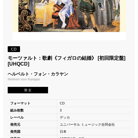
CD
モーツァルト：歌劇《フィガロの結婚》 [初回限定盤]
[UHQCD]
ヘルベルト・フォン・カラヤン
Herbert von Karajan
限 定
フォーマット
CD
組み枚数
3
レーベル
デッカ
発売元
ユニバーサル ミュージック合同会社
発売国
日本