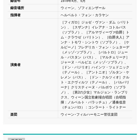
録音年
1978年4月、5月
録音場所
ウィーン、ゾフィエンザール
指揮者
ヘルベルト・フォン・カラヤン
［フィガロ］ジョゼ・ヴァン・ダム（バリト
ン）、［スザンナ］イレアナ・コトルバス
（ソプラノ）、［アルマヴィーヴァ伯爵］ト
ム・クラウゼ（バリトン）、［伯爵夫人］ア
ンナ・トモワ・シントウ（ソプラノ）、［ケ
ルビーノ］フレデリカ・フォン・シュターデ
（メッゾ･ソプラノ）、［バルトロ］ジュー
ル・バスタン（バス）、［マルチェリーナ］
ジャーヌ・ベルビエ（メッゾ･ソプラノ）、
演奏者
［ドン・バジリオ］ハインツ・ツェドニック
（テノール）、［アントニオ］ゾルタン・ケ
レメン（バス）、［ドン・クルツィオ］クル
ト・エクヴィルツ（テノール）、［バルバリ
ーナ］クリスティーヌ・バルボウ（ソプラ
ノ）、［第2の少女］マルジョン・ランブリ
クス、ウィーン国立歌劇場合唱団（合唱指
揮：ノルベルト・バラッチュ）／通奏低音
（チェンバロ）：コンラート・ライトナー
楽団
ウィーン･フィルハーモニー管弦楽団