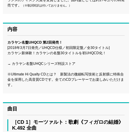
売です。
（※歌詞対訳は付いておりません。）
内容
カラヤン名盤UHQCD 第2回発売！
[2018年3月7日発売／UHQCD仕様／初回限定盤／全30タイトル]
カラヤン新体験！カラヤンの名盤30タイトルを初UHQCD化！
→
カラヤン名盤UHQCシリーズ特設ストア
※Ultimate Hi Qualty CDとは？ 新製法の微細転写技術と反射膜に特殊合
金を採用した高音質CDです。全てのCDプレーヤーでお楽しみいただけま
す。
曲目
［CD 1］モーツァルト：歌劇《フィガロの結婚》
K.492 全曲