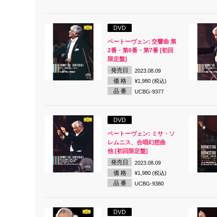
DVD
ベートーヴェン: 交響曲 第
2番・第6番・第7番 [初回
限定盤]
発売日
2023.08.09
価 格
¥1,980 (税込)
品 番
UCBG-9377
DVD
ベートーヴェン: ミサ・ソ
レムニス、合唱幻想曲
他 [初回限定盤]
発売日
2023.08.09
価 格
¥1,980 (税込)
品 番
UCBG-9380
DVD