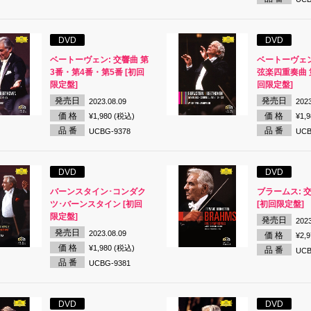
DVD
DVD
ベートーヴェン: 交響曲 第
ベートーヴェン
3番・第4番・第5番 [初回
弦楽四重奏曲 第
限定盤]
回限定盤]
発売日
発売日
2023.08.09
2023
価 格
価 格
¥1,980 (税込)
¥1,
品 番
品 番
UCBG-9378
UCB
DVD
DVD
バーンスタイン･コンダク
ブラームス: 
ツ･バーンスタイン [初回
[初回限定盤]
限定盤]
発売日
2023
発売日
2023.08.09
価 格
¥2,
価 格
¥1,980 (税込)
品 番
UCB
品 番
UCBG-9381
DVD
DVD