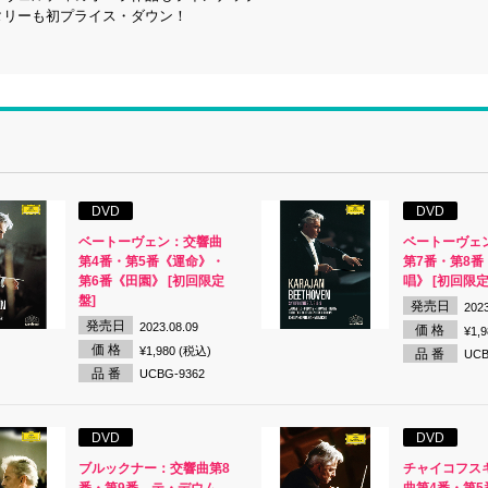
タリーも初プライス・ダウン！
DVD
DVD
ベートーヴェン：交響曲
ベートーヴェ
第4番・第5番《運命》・
第7番・第8番
第6番《田園》 [初回限定
唱》 [初回限定
盤]
発売日
2023
発売日
2023.08.09
価 格
¥1,
価 格
¥1,980 (税込)
品 番
UCB
品 番
UCBG-9362
DVD
DVD
ブルックナー：交響曲第8
チャイコフス