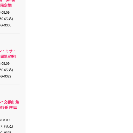
番・第6番
回限定盤]
.08.09
980 (税込)
G-9368
ン：ミサ・
初回限定盤]
.08.09
980 (税込)
G-9372
: 交響曲 第
9番 [初回
.08.09
980 (税込)
G-9376