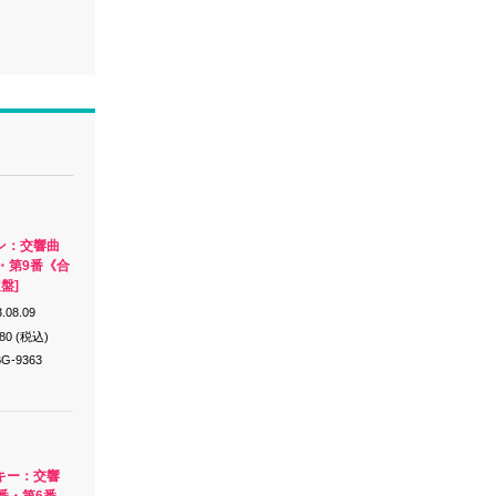
ン：交響曲
・第9番《合
盤]
.08.09
980 (税込)
G-9363
キー：交響