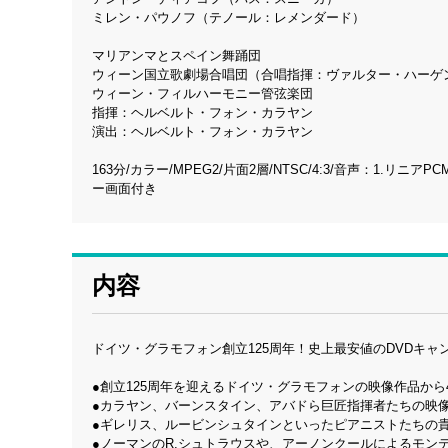
ミレン・パウノフ（テノール：レメンダード）
マリアンマとスペイン舞踊団
ウィーン国立歌劇場合唱団（合唱指揮：ヴァルター・ハーゲ
ウィーン・フィルハーモニー管弦楽団
指揮：ヘルベルト・フォン・カラヤン
演出：ヘルベルト・フォン・カラヤン
163分/カラー/MPEG2/片面2層/NTSC/4:3/音声：1.リニ
ー画面付き
内容
ドイツ・グラモフォン創立125周年！史上最安値のDVDキャ
●創立125周年を迎えるドイツ・グラモフォンの映像作品から
●カラヤン、バーンスタイン、アバドら巨匠指揮者たちの映
●ギレリス、ルービンシュタインといったピアニストたちの
●ノーマンのR.シュトラウスや、アーノンクールによるモン