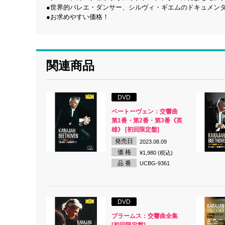
●世界的バレエ・ダンサー、シルヴィ・ギエムのドキュメン
●お求めやすい価格！
関連商品
DVD
ベートーヴェン：交響曲
第1番・第2番・第3番《英
雄》 [初回限定盤]
発売日
2023.08.09
価 格
¥1,980 (税込)
品 番
UCBG-9361
DVD
ブラームス：交響曲全集