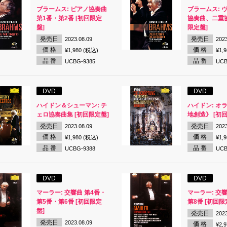
ブラームス: ピアノ協奏曲
ブラームス: 
第1番・第2番 [初回限定
協奏曲、二重協
盤]
限定盤]
発売日
発売日
2023.08.09
2023
価 格
価 格
¥1,980 (税込)
¥1,
品 番
品 番
UCBG-9385
UCB
DVD
DVD
ハイドン＆シューマン: チ
ハイドン: オ
ェロ協奏曲集 [初回限定盤]
地創造》 [初
発売日
発売日
2023.08.09
2023
価 格
価 格
¥1,980 (税込)
¥1,
品 番
品 番
UCBG-9388
UCB
DVD
DVD
マーラー: 交響曲 第4番・
マーラー: 交
第5番・第6番 [初回限定
第8番 [初回限
盤]
発売日
2023
発売日
2023.08.09
価 格
¥2,