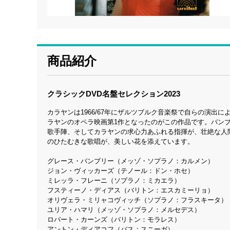
商品紹介
クラシックDVD名盤セレクション2023
カラヤンは1966/67年にザルツブルク音楽祭で自らの演
ラヤンのオペラ映画第1作となったのがこの作品です。バン
歌手陣、そしてカラヤンの求心力あふれる指揮が、壮絶な人
のひたむきな歌唱が、美しい花を添えています。
グレース・バンブリー（メッゾ・ソプラノ：カルメン）
ジョン・ヴィッカーズ（テノール：ドン・ホセ）
ミレッラ・フレーニ（ソプラノ：ミカエラ）
フスティーノ・ディアス（バリトン：エスカミーリョ）
オリヴェラ・ミリャコヴィッチ（ソプラノ：フラスキータ）
ユリア・ハマリ（メッゾ・ソプラノ：メルセデス）
ロバート・カーンズ（バリトン：モラレス）
アントン・ディアコフ（バス：スニーガ）