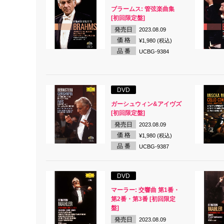
ブラームス: 管弦楽曲集
[初回限定盤]
発売日
2023.08.09
価 格
¥1,980 (税込)
品 番
UCBG-9384
DVD
ガーシュウィン&アイヴズ
[初回限定盤]
発売日
2023.08.09
価 格
¥1,980 (税込)
品 番
UCBG-9387
DVD
マーラー: 交響曲 第1番・
第2番・第3番 [初回限定
盤]
発売日
2023.08.09