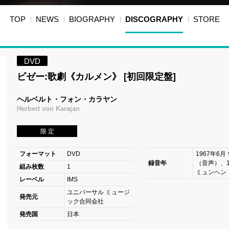
TOP
NEWS
BIOGRAPHY
DISCOGRAPHY
STORE
DVD
ビゼー:歌劇《カルメン》 [初回限定盤]
ヘルベルト・フォン・カラヤン
Herbert von Karajan
限 定
フォーマット
DVD
1967年6月
録音年
（音声）、1
組み枚数
1
ミュンヘン
レーベル
IMS
ユニバーサル ミュージ
発売元
ック合同会社
発売国
日本