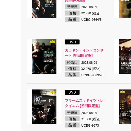
[初回限定盤]
発売日
2023.08.09
価 格
¥2,970 (税込)
品 番
UCBG-9364/5
DVD
カラヤン・イン・コンサ
ート [初回限定盤]
発売日
2023.08.09
価 格
¥2,970 (税込)
品 番
UCBG-9369/70
DVD
ブラームス：ドイツ・レ
クイエム [初回限定盤]
発売日
2023.08.09
価 格
¥1,980 (税込)
品 番
UCBG-9373