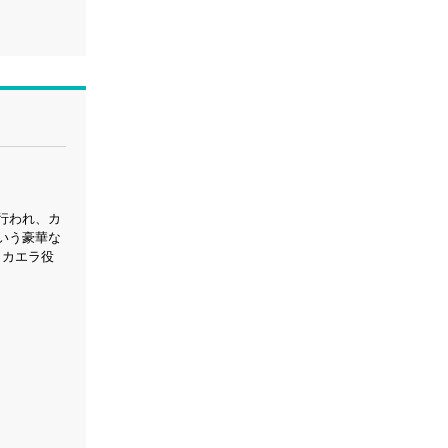
行われ、カ
いう豪華な
ミカエラ役