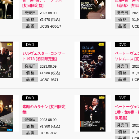
番・第9番、テ・デウム
曲第4番・第5
[初回限定盤]
《悲愴》 [初
発売日
発売日
2023.08.09
2023
価 格
価 格
¥2,970 (税込)
¥1,
品 番
品 番
UCBG-9366/7
UCB
DVD
DVD
ジルヴェスター･コンサー
ベートーヴェ
ト1978 [初回限定盤]
ソレムニス [
発売日
発売日
2023.08.09
2023
価 格
価 格
¥1,980 (税込)
¥1,
品 番
品 番
UCBG-9371
UCB
DVD
DVD
素顔のカラヤン [初回限定
ベートーヴェン
盤]
1番・第8番・第
限定盤]
発売日
2023.08.09
発売日
2023
価 格
¥1,980 (税込)
価 格
¥1,
品 番
UCBG-9375
品 番
UCB