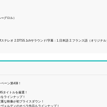
ン=グロル）
アPCMステレオ 2.DTS5.1chサラウンド/字幕：1.日本語 2.フランス語（オリジナ
ンペーン第4弾！
45タイトルを厳選！
像をラインナップ！
貴重な映像が初プライスダウン！
テヴェルディのオペラ作品もラインナップ！