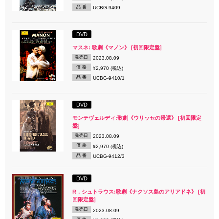
品 番
UCBG-9409
DVD
マスネ: 歌劇《マノン》 [初回限定盤]
発売日
2023.08.09
価 格
¥2,970 (税込)
品 番
UCBG-9410/1
DVD
モンテヴェルディ:歌劇《ウリッセの帰還》 [初回限定
盤]
発売日
2023.08.09
価 格
¥2,970 (税込)
品 番
UCBG-9412/3
DVD
R．シュトラウス:歌劇《ナクソス島のアリアドネ》 [初
回限定盤]
発売日
2023.08.09