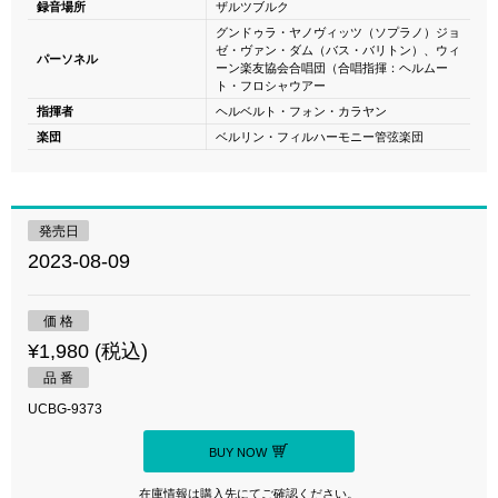
録音場所
ザルツブルク
グンドゥラ・ヤノヴィッツ（ソプラノ）ジョ
ゼ・ヴァン・ダム（バス・バリトン）、ウィ
パーソネル
ーン楽友協会合唱団（合唱指揮：ヘルムー
ト・フロシャウアー
指揮者
ヘルベルト・フォン・カラヤン
楽団
ベルリン・フィルハーモニー管弦楽団
発売日
2023-08-09
価 格
¥1,980 (税込)
品 番
UCBG-9373
BUY NOW
在庫情報は購入先にてご確認ください。