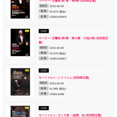
マーラー: 交響曲 第7番・第8番 [初回限定盤]
発売日
2023.08.09
価 格
¥2,970 (税込)
品 番
UCBG-9394/5
DVD
マーラー: 交響曲 第9番・第10番・大地の歌 [初回限定
盤]
発売日
2023.08.09
価 格
¥2,970 (税込)
品 番
UCBG-9396/7
DVD
モーツァルト: レクイエム [初回限定盤]
発売日
2023.08.09
価 格
¥1,980 (税込)
品 番
UCBG-9398
DVD
モーツァルト: 大ミサ曲 ハ短調、他 [初回限定盤]