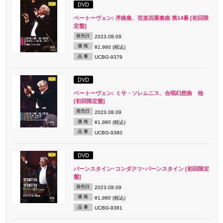
DVD
ベートーヴェン: 序曲集、弦楽四重奏曲 第14番 [初回限
定盤]
発売日
2023.08.09
価 格
¥1,980 (税込)
品 番
UCBG-9379
DVD
ベートーヴェン: ミサ・ソレムニス、合唱幻想曲 他
[初回限定盤]
発売日
2023.08.09
価 格
¥1,980 (税込)
品 番
UCBG-9380
DVD
バーンスタイン･コンダクツ･バーンスタイン [初回限定
盤]
発売日
2023.08.09
価 格
¥1,980 (税込)
品 番
UCBG-9381