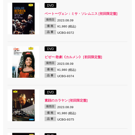
DVD
ベートーヴェン：ミサ・ソレムニス [初回限定盤]
発売日
2023.08.09
価 格
¥1,980 (税込)
品 番
UCBG-9372
DVD
ビゼー:歌劇《カルメン》 [初回限定盤]
発売日
2023.08.09
価 格
¥1,980 (税込)
品 番
UCBG-9374
DVD
素顔のカラヤン [初回限定盤]
発売日
2023.08.09
価 格
¥1,980 (税込)
品 番
UCBG-9375