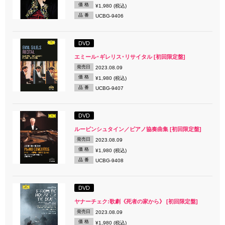
価 格
¥1,980 (税込)
品 番
UCBG-9406
DVD
エミール･ギレリス･リサイタル [初回限定盤]
発売日
2023.08.09
価 格
¥1,980 (税込)
品 番
UCBG-9407
DVD
ルービンシュタイン／ピアノ協奏曲集 [初回限定盤]
発売日
2023.08.09
価 格
¥1,980 (税込)
品 番
UCBG-9408
DVD
ヤナーチェク:歌劇《死者の家から》 [初回限定盤]
発売日
2023.08.09
価 格
¥1,980 (税込)