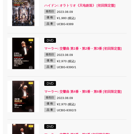
ハイドン: オラトリオ《天地創造》 [初回限定盤]
発売日
2023.08.09
価 格
¥1,980 (税込)
品 番
UCBG-9389
DVD
マーラー: 交響曲 第1番・第2番・第3番 [初回限定盤]
発売日
2023.08.09
価 格
¥2,970 (税込)
品 番
UCBG-9390/1
DVD
マーラー: 交響曲 第4番・第5番・第6番 [初回限定盤]
発売日
2023.08.09
価 格
¥2,970 (税込)
品 番
UCBG-9392/3
DVD