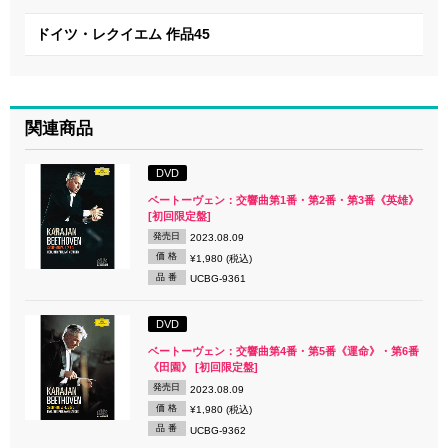
ドイツ・レクイエム 作品45
関連商品
DVD
ベートーヴェン：交響曲第1番・第2番・第3番《英雄》
[初回限定盤]
発売日
2023.08.09
価 格
¥1,980 (税込)
品 番
UCBG-9361
DVD
ベートーヴェン：交響曲第4番・第5番《運命》・第6番
《田園》 [初回限定盤]
発売日
2023.08.09
価 格
¥1,980 (税込)
品 番
UCBG-9362