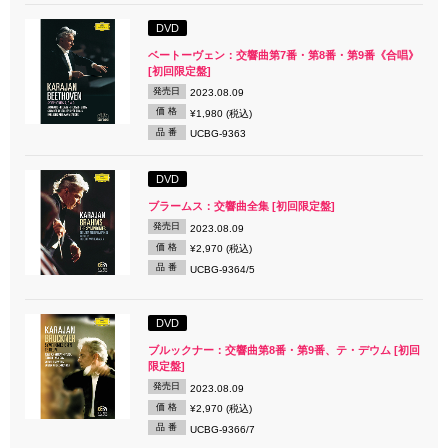
DVD
ベートーヴェン：交響曲第7番・第8番・第9番《合唱》
[初回限定盤]
発売日
2023.08.09
価 格
¥1,980 (税込)
品 番
UCBG-9363
DVD
ブラームス：交響曲全集 [初回限定盤]
発売日
2023.08.09
価 格
¥2,970 (税込)
品 番
UCBG-9364/5
DVD
ブルックナー：交響曲第8番・第9番、テ・デウム [初回
限定盤]
発売日
2023.08.09
価 格
¥2,970 (税込)
品 番
UCBG-9366/7