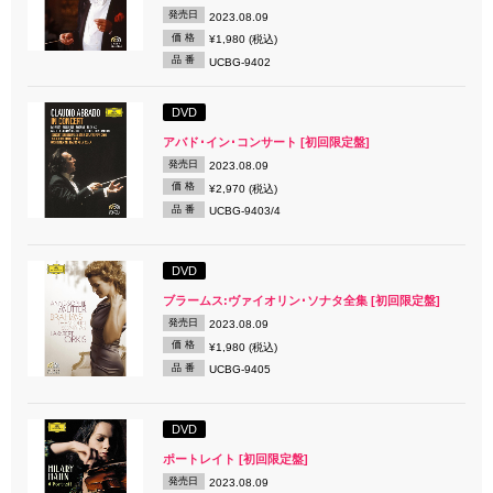
発売日
2023.08.09
価 格
¥1,980 (税込)
品 番
UCBG-9402
DVD
アバド･イン･コンサート [初回限定盤]
発売日
2023.08.09
価 格
¥2,970 (税込)
品 番
UCBG-9403/4
DVD
ブラームス:ヴァイオリン･ソナタ全集 [初回限定盤]
発売日
2023.08.09
価 格
¥1,980 (税込)
品 番
UCBG-9405
DVD
ポートレイト [初回限定盤]
発売日
2023.08.09