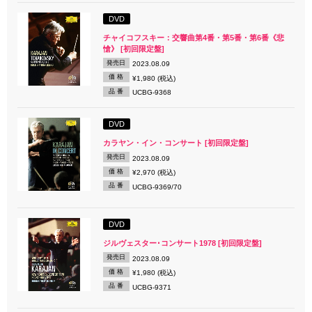
DVD
チャイコフスキー：交響曲第4番・第5番・第6番《悲
愴》 [初回限定盤]
発売日
2023.08.09
価 格
¥1,980 (税込)
品 番
UCBG-9368
DVD
カラヤン・イン・コンサート [初回限定盤]
発売日
2023.08.09
価 格
¥2,970 (税込)
品 番
UCBG-9369/70
DVD
ジルヴェスター･コンサート1978 [初回限定盤]
発売日
2023.08.09
価 格
¥1,980 (税込)
品 番
UCBG-9371