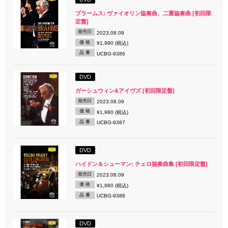
ブラームス: ヴァイオリン協奏曲、二重協奏曲 [初回限
定盤]
発売日
2023.08.09
価 格
¥1,980 (税込)
品 番
UCBG-9386
DVD
ガーシュウィン&アイヴズ [初回限定盤]
発売日
2023.08.09
価 格
¥1,980 (税込)
品 番
UCBG-9387
DVD
ハイドン＆シューマン: チェロ協奏曲集 [初回限定盤]
発売日
2023.08.09
価 格
¥1,980 (税込)
品 番
UCBG-9388
DVD