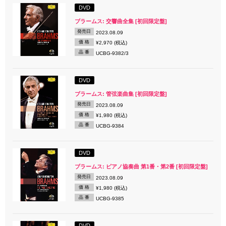
DVD
ブラームス: 交響曲全集 [初回限定盤]
発売日
2023.08.09
価 格
¥2,970 (税込)
品 番
UCBG-9382/3
DVD
ブラームス: 管弦楽曲集 [初回限定盤]
発売日
2023.08.09
価 格
¥1,980 (税込)
品 番
UCBG-9384
DVD
ブラームス: ピアノ協奏曲 第1番・第2番 [初回限定盤]
発売日
2023.08.09
価 格
¥1,980 (税込)
品 番
UCBG-9385
DVD