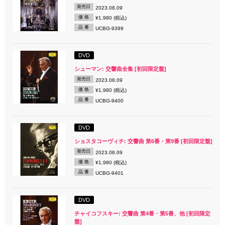
発売日
2023.08.09
価 格
¥1,980 (税込)
品 番
UCBG-9399
DVD
シューマン: 交響曲全集 [初回限定盤]
発売日
2023.08.09
価 格
¥1,980 (税込)
品 番
UCBG-9400
DVD
ショスタコーヴィチ: 交響曲 第6番・第9番 [初回限定盤]
発売日
2023.08.09
価 格
¥1,980 (税込)
品 番
UCBG-9401
DVD
チャイコフスキー: 交響曲 第4番・第5番、他 [初回限定
盤]