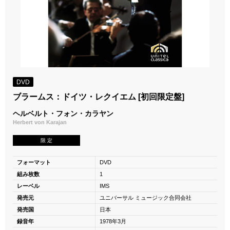
DVD
ブラームス：ドイツ・レクイエム [初回限定盤]
ヘルベルト・フォン・カラヤン
Herbert von Karajan
限 定
フォーマット
DVD
組み枚数
1
レーベル
IMS
発売元
ユニバーサル ミュージック合同会社
発売国
日本
録音年
1978年3月