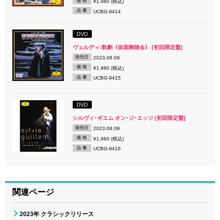
価 格
¥1,980 (税込)
品 番
UCBG-9414
DVD
ヴェルディ:歌劇《仮面舞踏会》 [初回限定盤]
発売日
2023.08.09
価 格
¥1,980 (税込)
品 番
UCBG-9415
DVD
シルヴィ･ギエム オン･ジ･エッジ [初回限定盤]
発売日
2023.08.09
価 格
¥1,980 (税込)
品 番
UCBG-9416
関連ページ
2023年 クラシックリリース