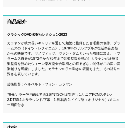
商品紹介
クラシックDVD名盤セレクション2023
カラヤンが彼の長いキャリアを通して頻繁に指揮した合唱曲の傑作、ブラ
ームスの《ドイツ・レクイエム》、1978年のザルツブルク復活祭音楽祭
からの映像です。ヤノヴィッツ、ヴァン・ダムといった布陣に加え、（ブ
ラームス自身が1872年から75年まで音楽監督を務め）カラヤンが終身音
楽監督を務めたウィーン楽友協会合唱団との揺るぎない関係がこの深い音
楽創りを可能にしました。カラヤンの手の動きの表情もまた、その祈りの
深さを表しています。
芸術監督：ヘルベルト・フォン・カラヤン
79分/カラー/MPEG2/片面2層/NTSC/4:3/音声：1.リニアPCMステレオ
2.DTS5.1chサラウンド/字幕：1.日本語 2.ドイツ語（オリジナル）/メニュ
ー画面付き