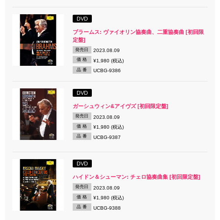
DVD
ブラームス: ヴァイオリン協奏曲、二重協奏曲 [初回限
定盤]
発売日
2023.08.09
価 格
¥1,980 (税込)
品 番
UCBG-9386
DVD
ガーシュウィン&アイヴズ [初回限定盤]
発売日
2023.08.09
価 格
¥1,980 (税込)
品 番
UCBG-9387
DVD
ハイドン＆シューマン: チェロ協奏曲集 [初回限定盤]
発売日
2023.08.09
価 格
¥1,980 (税込)
品 番
UCBG-9388