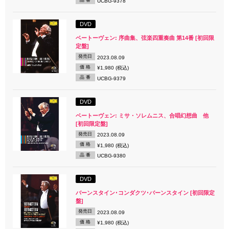
UCBG-9378
DVD
ベートーヴェン: 序曲集、弦楽四重奏曲 第14番 [初回限
定盤]
発売日
2023.08.09
価 格
¥1,980 (税込)
品 番
UCBG-9379
DVD
ベートーヴェン: ミサ・ソレムニス、合唱幻想曲 他
[初回限定盤]
発売日
2023.08.09
価 格
¥1,980 (税込)
品 番
UCBG-9380
DVD
バーンスタイン･コンダクツ･バーンスタイン [初回限定
盤]
発売日
2023.08.09
価 格
¥1,980 (税込)