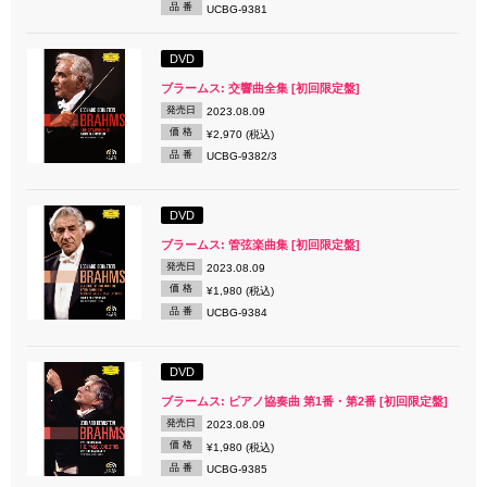
品 番
UCBG-9381
DVD
ブラームス: 交響曲全集 [初回限定盤]
発売日
2023.08.09
価 格
¥2,970 (税込)
品 番
UCBG-9382/3
DVD
ブラームス: 管弦楽曲集 [初回限定盤]
発売日
2023.08.09
価 格
¥1,980 (税込)
品 番
UCBG-9384
DVD
ブラームス: ピアノ協奏曲 第1番・第2番 [初回限定盤]
発売日
2023.08.09
価 格
¥1,980 (税込)
品 番
UCBG-9385