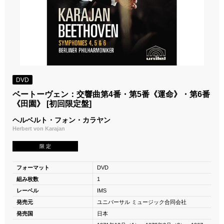
DVD
ベートーヴェン：交響曲第4番・第5番《運命》・第6番
《田園》 [初回限定盤]
ヘルベルト・フォン・カラヤン
Herbert von Karajan
限 定
フォーマット
DVD
組み枚数
1
レーベル
IMS
発売元
ユニバーサル ミュージック合同会社
発売国
日本