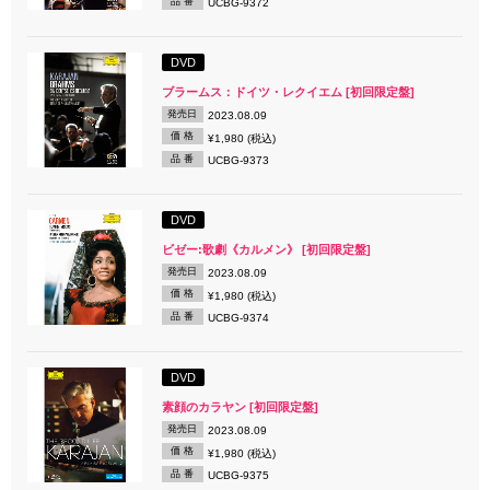
品 番
UCBG-9372
DVD
ブラームス：ドイツ・レクイエム [初回限定盤]
発売日
2023.08.09
価 格
¥1,980 (税込)
品 番
UCBG-9373
DVD
ビゼー:歌劇《カルメン》 [初回限定盤]
発売日
2023.08.09
価 格
¥1,980 (税込)
品 番
UCBG-9374
DVD
素顔のカラヤン [初回限定盤]
発売日
2023.08.09
価 格
¥1,980 (税込)
品 番
UCBG-9375