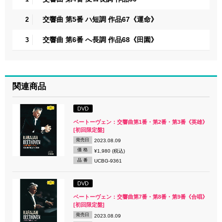
交響曲 第5番 ハ短調 作品67《運命》
2
交響曲 第6番 へ長調 作品68《田園》
3
関連商品
DVD
ベートーヴェン：交響曲第1番・第2番・第3番《英雄》
[初回限定盤]
発売日
2023.08.09
価 格
¥1,980 (税込)
品 番
UCBG-9361
DVD
ベートーヴェン：交響曲第7番・第8番・第9番《合唱》
[初回限定盤]
発売日
2023.08.09