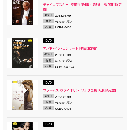
チャイコフスキー: 交響曲 第4番・第5番、他 [初回限定
盤]
発売日
2023.08.09
価 格
¥1,980 (税込)
品 番
UCBG-9402
DVD
アバド･イン･コンサート [初回限定盤]
発売日
2023.08.09
価 格
¥2,970 (税込)
品 番
UCBG-9403/4
DVD
ブラームス:ヴァイオリン･ソナタ全集 [初回限定盤]
発売日
2023.08.09
価 格
¥1,980 (税込)
品 番
UCBG-9405
DVD