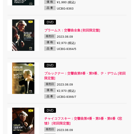
価 格
¥1,980 (税込)
品 番
UCBG-9363
DVD
ブラームス：交響曲全集 [初回限定盤]
発売日
2023.08.09
価 格
¥2,970 (税込)
品 番
UCBG-9364/5
DVD
ブルックナー：交響曲第8番・第9番、テ・デウム [初回
限定盤]
発売日
2023.08.09
価 格
¥2,970 (税込)
品 番
UCBG-9366/7
DVD
チャイコフスキー：交響曲第4番・第5番・第6番《悲
愴》 [初回限定盤]
発売日
2023.08.09