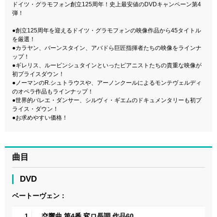
ドイツ・グラモフォン創立125周年！史上最安値のDVDキャンペーン第4
弾！
●創立125周年を迎えるドイツ・グラモフォンの映像作品から45タイトル
を厳選！
●カラヤン、バーンスタイン、アバドら巨匠指揮者たちの映像をラインナ
ップ！
●ギレリス、ルービンシュタインといったピアニストたちの貴重な映像が
初プライスダウン！
●ノーマンのR.シュトラウスや、アーノンクールによるモンテヴェルディ
のオペラ作品もラインナップ！
●世界的バレエ・ダンサー、シルヴィ・ギエムのドキュメンタリーも初プ
ライス・ダウン！
●お求めやすい価格！
曲目
DVD
ベートーヴェン：
交響曲 第4番 変ロ長調 作品60
1