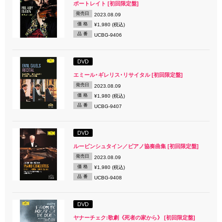
ポートレイト [初回限定盤]
発売日
2023.08.09
価 格
¥1,980 (税込)
品 番
UCBG-9406
DVD
エミール･ギレリス･リサイタル [初回限定盤]
発売日
2023.08.09
価 格
¥1,980 (税込)
品 番
UCBG-9407
DVD
ルービンシュタイン／ピアノ協奏曲集 [初回限定盤]
発売日
2023.08.09
価 格
¥1,980 (税込)
品 番
UCBG-9408
DVD
ヤナーチェク:歌劇《死者の家から》 [初回限定盤]