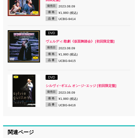
発売日
2023.08.09
価 格
¥1,980 (税込)
品 番
UCBG-9414
DVD
ヴェルディ:歌劇《仮面舞踏会》 [初回限定盤]
発売日
2023.08.09
価 格
¥1,980 (税込)
品 番
UCBG-9415
DVD
シルヴィ･ギエム オン･ジ･エッジ [初回限定盤]
発売日
2023.08.09
価 格
¥1,980 (税込)
品 番
UCBG-9416
関連ページ