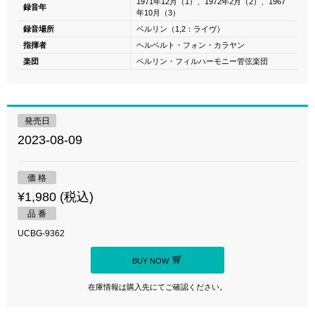
1971年12月（1）、1972年2月（2）、1967
録音年
年10月（3）
録音場所
ベルリン（1,2：ライヴ）
指揮者
ヘルベルト・フォン・カラヤン
楽団
ベルリン・フィルハーモニー管弦楽団
発売日
2023-08-09
価 格
¥1,980 (税込)
品 番
UCBG-9362
BUY NOW
在庫情報は購入先にてご確認ください。