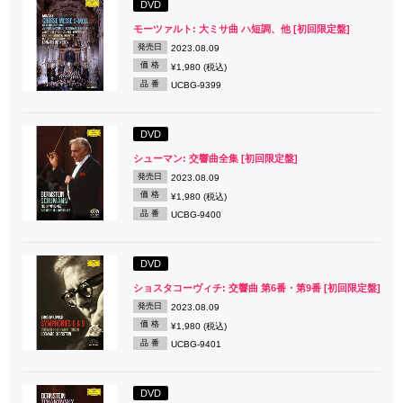
DVD
モーツァルト: 大ミサ曲 ハ短調、他 [初回限定盤]
発売日
2023.08.09
価 格
¥1,980 (税込)
品 番
UCBG-9399
DVD
シューマン: 交響曲全集 [初回限定盤]
発売日
2023.08.09
価 格
¥1,980 (税込)
品 番
UCBG-9400
DVD
ショスタコーヴィチ: 交響曲 第6番・第9番 [初回限定盤]
発売日
2023.08.09
価 格
¥1,980 (税込)
品 番
UCBG-9401
DVD