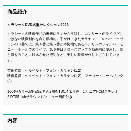
商品紹介
クラシックDVD名盤セレクション2023
クラシックの映像作品の未来に早くから注目し、コンサートのライヴだけ
ではない映像制作を自ら積極的に手がけてきたカラヤン。このベートーヴ
ェンの３曲では、第４番と第５番が本拠地であるベルリンのフィルハーモ
ニー・ホールでのライヴ、第６番はクローズアップを効果的に使用し、光
と影をみごとに対比させた照明など、美しい映像が作り上げられていま
す。
芸術監督：ヘルベルト・フォン・カラヤン(1,2)
映像監督：ヘルベルト・フォン・カラヤン(1,2)、フーゴー・ニーベリング
(3)
100分/カラー/MPEG2/片面2層/NTSC/4:3/音声：1.リニアPCMステレオ
2.DTS5.1chサラウンド/メニュー画面付き
内容