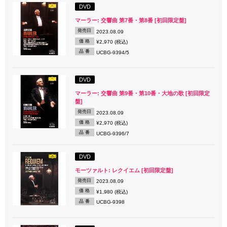
DVD
マーラー: 交響曲 第7番・第8番 [初回限定盤]
発売日
2023.08.09
価 格
¥2,970 (税込)
品 番
UCBG-9394/5
DVD
マーラー: 交響曲 第9番・第10番・大地の歌 [初回限定
盤]
発売日
2023.08.09
価 格
¥2,970 (税込)
品 番
UCBG-9396/7
DVD
モーツァルト: レクイエム [初回限定盤]
発売日
2023.08.09
価 格
¥1,980 (税込)
品 番
UCBG-9398