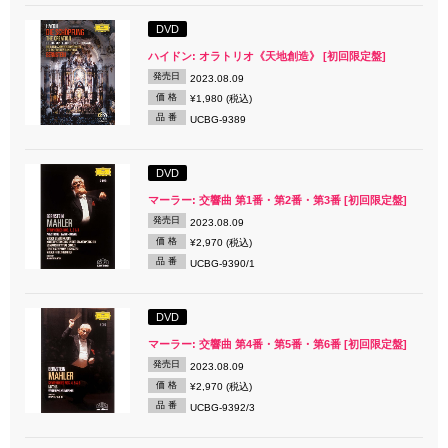
DVD
ハイドン: オラトリオ《天地創造》 [初回限定盤]
発売日
2023.08.09
価 格
¥1,980 (税込)
品 番
UCBG-9389
DVD
マーラー: 交響曲 第1番・第2番・第3番 [初回限定盤]
発売日
2023.08.09
価 格
¥2,970 (税込)
品 番
UCBG-9390/1
DVD
マーラー: 交響曲 第4番・第5番・第6番 [初回限定盤]
発売日
2023.08.09
価 格
¥2,970 (税込)
品 番
UCBG-9392/3