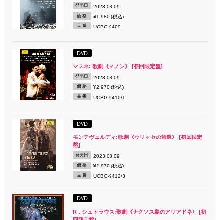
発売日
2023.08.09
価 格
¥1,980 (税込)
品 番
UCBG-9409
DVD
マスネ: 歌劇《マノン》 [初回限定盤]
発売日
2023.08.09
価 格
¥2,970 (税込)
品 番
UCBG-9410/1
DVD
モンテヴェルディ:歌劇《ウリッセの帰還》 [初回限定
盤]
発売日
2023.08.09
価 格
¥2,970 (税込)
品 番
UCBG-9412/3
DVD
R．シュトラウス:歌劇《ナクソス島のアリアドネ》 [初
回限定盤]