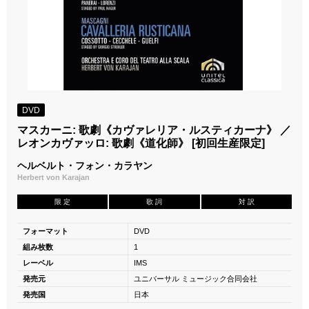
DVD
マスカーニ: 歌劇《カヴァレリア・ルスティカーナ》 ／
レオンカヴァッロ: 歌劇《道化師》 [初回生産限定]
ヘルベルト・フォン・カラヤン
Herbert von Karajan
限 定
歌 詞
対 訳
フォーマット
DVD
組み枚数
1
レーベル
IMS
発売元
ユニバーサル ミュージック合同会社
発売国
日本