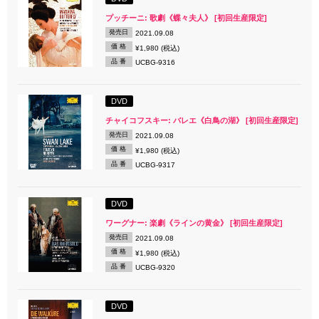
プッチーニ: 歌劇《蝶々夫人》 [初回生産限定]
発売日
2021.09.08
価 格
¥1,980 (税込)
品 番
UCBG-9316
DVD
チャイコフスキー: バレエ《白鳥の湖》 [初回生産限定]
発売日
2021.09.08
価 格
¥1,980 (税込)
品 番
UCBG-9317
DVD
ワーグナー: 楽劇《ラインの黄金》 [初回生産限定]
発売日
2021.09.08
価 格
¥1,980 (税込)
品 番
UCBG-9320
DVD