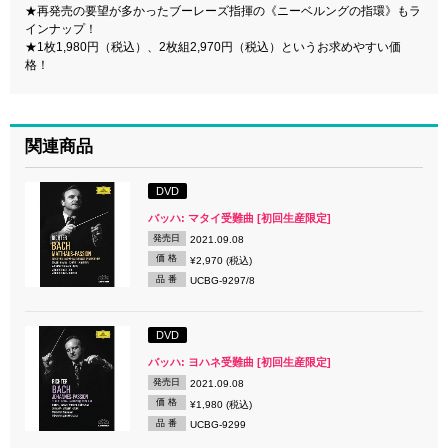
★再発売の要望が多かったブーレーズ指揮の《ニーベルングの指環》もラ
インナップ！
★1枚1,980円（税込）、2枚組2,970円（税込）というお求めやすい価
格！
関連商品
DVD
バッハ: マタイ受難曲 [初回生産限定]
発売日
2021.09.08
価 格
¥2,970 (税込)
品 番
UCBG-9297/8
DVD
バッハ: ヨハネ受難曲 [初回生産限定]
発売日
2021.09.08
価 格
¥1,980 (税込)
品 番
UCBG-9299