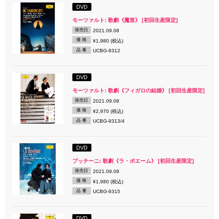
DVD
モーツァルト: 歌劇《魔笛》 [初回生産限定]
発売日
2021.09.08
価 格
¥1,980 (税込)
品 番
UCBG-9312
DVD
モーツァルト: 歌劇《フィガロの結婚》 [初回生産限定]
発売日
2021.09.08
価 格
¥2,970 (税込)
品 番
UCBG-9313/4
DVD
プッチーニ: 歌劇《ラ・ボエーム》 [初回生産限定]
発売日
2021.09.08
価 格
¥1,980 (税込)
品 番
UCBG-9315
DVD