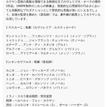
カラヤン芸術の真髄を堪能できる映画仕立てのヴェリズモ・オペラの傑作
2作品。1968年制作のこれらの映像は、視覚的な心理描写の巧みさにおい
ても先駆的なプロダクションとして歴史的な意義が深いといえるでしょ
う。自身が監督を務めた《道化師》では、劇中劇の観客としてカラヤンも
出演しています。
1.マスカーニ：歌劇《カヴァレリア・ルスティカーナ》
サントゥッツァ……フィオレンツァ・コッソット（メッゾ・ソプラノ）
トゥリッドゥ……ジャンフランコ・チェッケーレ（テノール）
ルチーア……アンナ・ディ・スタジオ（アルト）
アルフィオ……ジャンジャコモ・グェルフィ（バリトン）
ローラ……アドリアーネ・マルティーノ（メッゾ・ソプラノ）
2.レオンカヴァルロ：歌劇《道化師》
カニオ……ジョン・ヴィッカーズ（テノール）
ネッダ……ライナ・カバイヴァンスカ（ソプラノ）
トニオ……ピーター・グロソップ（バリトン）
ペッペ……セルジオ・ロレンツィ（テノール）
シルヴィオ……ロランド・パネライ（バリトン）
ミラノ・スカラ座合唱団・管弦楽団
指揮：ヘルベルト・フォン・カラヤン
演出：ジョルジオ・ストレーレル（1）、ポール・ハーガー（2）