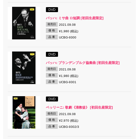
DVD
バッハ: ミサ曲 ロ短調 [初回生産限定]
発売日
2021.09.08
価 格
¥1,980 (税込)
品 番
UCBG-9300
DVD
バッハ: ブランデンブルク協奏曲 [初回生産限定]
発売日
2021.09.08
価 格
¥1,980 (税込)
品 番
UCBG-9301
DVD
ベッリーニ: 歌劇《清教徒》 [初回生産限定]
発売日
2021.09.08
価 格
¥2,970 (税込)
品 番
UCBG-9302/3