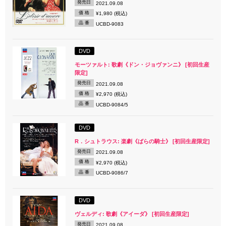
発売日
2021.09.08
価 格
¥1,980 (税込)
品 番
UCBD-9083
DVD
モーツァルト: 歌劇《ドン・ジョヴァンニ》 [初回生産
限定]
発売日
2021.09.08
価 格
¥2,970 (税込)
品 番
UCBD-9084/5
DVD
R．シュトラウス: 楽劇《ばらの騎士》 [初回生産限定]
発売日
2021.09.08
価 格
¥2,970 (税込)
品 番
UCBD-9086/7
DVD
ヴェルディ: 歌劇《アイーダ》 [初回生産限定]
発売日
2021.09.08