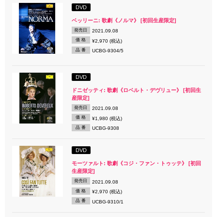
DVD
ベッリーニ: 歌劇《ノルマ》 [初回生産限定]
発売日
2021.09.08
価 格
¥2,970 (税込)
品 番
UCBG-9304/5
DVD
ドニゼッティ: 歌劇《ロベルト・デヴリュー》 [初回生
産限定]
発売日
2021.09.08
価 格
¥1,980 (税込)
品 番
UCBG-9308
DVD
モーツァルト: 歌劇《コジ・ファン・トゥッテ》 [初回
生産限定]
発売日
2021.09.08
価 格
¥2,970 (税込)
品 番
UCBG-9310/1