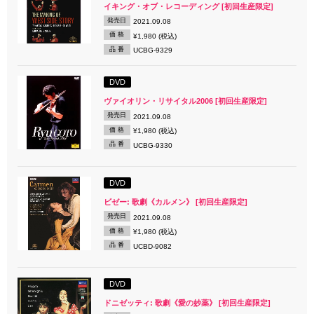
イキング・オブ・レコーディング [初回生産限定]
発売日
2021.09.08
価 格
¥1,980 (税込)
品 番
UCBG-9329
DVD
ヴァイオリン・リサイタル2006 [初回生産限定]
発売日
2021.09.08
価 格
¥1,980 (税込)
品 番
UCBG-9330
DVD
ビゼー: 歌劇《カルメン》 [初回生産限定]
発売日
2021.09.08
価 格
¥1,980 (税込)
品 番
UCBD-9082
DVD
ドニゼッティ: 歌劇《愛の妙薬》 [初回生産限定]