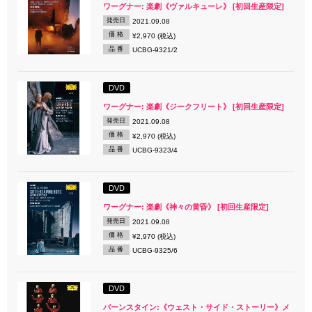
ワーグナー: 楽劇《ヴァルキューレ》 [初回生産限定]
発売日
2021.09.08
価 格
¥2,970 (税込)
品 番
UCBG-9321/2
DVD
ワーグナー: 楽劇《ジークフリート》 [初回生産限定]
発売日
2021.09.08
価 格
¥2,970 (税込)
品 番
UCBG-9323/4
DVD
ワーグナー: 楽劇《神々の黄昏》 [初回生産限定]
発売日
2021.09.08
価 格
¥2,970 (税込)
品 番
UCBG-9325/6
DVD
バーンスタイン:《ウェスト・サイド・ストーリー》メ