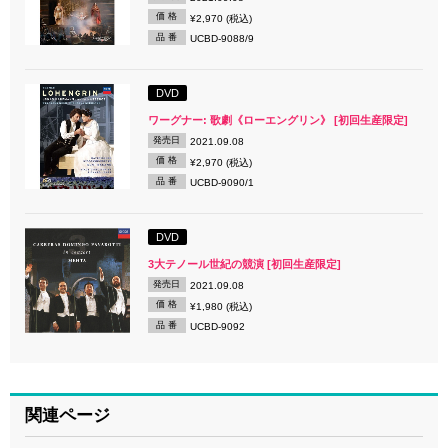
価 格
¥2,970 (税込)
品 番
UCBD-9088/9
DVD
ワーグナー: 歌劇《ローエングリン》 [初回生産限定]
発売日
2021.09.08
価 格
¥2,970 (税込)
品 番
UCBD-9090/1
DVD
3大テノール世紀の競演 [初回生産限定]
発売日
2021.09.08
価 格
¥1,980 (税込)
品 番
UCBD-9092
関連ページ