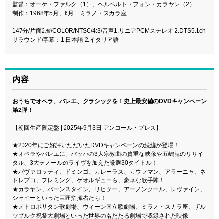
監督：オーケ・ファルク（1）、ヘルベルト・フォン・カラヤン（2）
制作：1968年5月、6月 ミラノ・スカラ座
147分/片面2層/COLOR/NTSC/4:3/音声1.リニアPCMステレオ 2.DTS5.1ch
サラウンド/字幕：1.日本語 2.イタリア語
内容
おうちでオペラ、バレエ、クラシックを！史上最安値のDVDキャンペーン
第2弾！
【初回生産限定盤 | 2025年9月3日 アンコール・プレス】
★2020年にご好評いただいたDVDキャンペーンの続編が登場！
★オペラやバレエに、バッハの3大宗教曲の貴重な映像や五嶋龍のリサイ
タル、3大テノールのライヴを加えた厳選30タイトル！
★パヴァロッティ、ドミンゴ、カレーラス、カウフマン、アラーニャ、ネ
トレプコ、フレミング、ゲオルギューら、豪華な歌手陣！
★カラヤン、バーンスタイン、リヒター、アーノンクール、レヴァイン、
シャイーといった巨匠指揮者たち！
★メトロポリタン歌劇場、ウィーン国立歌劇場、ミラノ・スカラ座、ザル
ツブルク祝祭大劇場といった世界の名だたる劇場で収録された映像