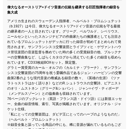
偉大なるオーストリア=ドイツ音楽の伝統を継承する巨匠指揮者の録音を
集大成
アメリカ生まれのスウェーデン人指揮者、ヘルベルト・ブロムシュテット
（b.1927）は今日、偉大なるオーストリア=ドイツ音楽の伝統を守る最後
の継承者の一人と目されています。グリーグ、ベルワルド、シベリウス、
ニールセンといったスカンジナビアの作曲家たちの擁護者としても注目さ
れているブロムシュテットがデッカに行った録音が初めてまとめられて発
売されます。サンフランシスコ交響楽団とライプツィヒ・ゲヴァントハウ
ス管弦楽団の音楽監督を務めていた時の多くの受賞録音の他、ブルックナ
ーの交響曲集など、しばらくカタログから消えていた多くの録音も収めら
れています。CD33枚組BOXセット。限定盤。
グラミー賞受賞のカール・オルフの《カルミナ・ブラーナ》、サンフラン
シスコ交響楽団の75周年を祝う委嘱作品であるジョン・ハービソンの交響
曲第2番のような現代音楽の権威ある録音の数々、《英雄の生涯》《ツァ
ラトゥストラはかく語りき》などのR.シュトラウスの交響詩、ピアニスト
のオリ・ムストネン（グリーグ&ショパン）、ジャン=イヴ・ティボーデ
（メンデルスゾーン）との協奏曲も収録されています。
76ページのブックレット（英語・フランス語・ドイツ語）には新規エッセ
ー、全曲の録音情報、索引、写真が掲載されています。オリジナル・ジャ
ケット仕様。
「私にとっての交響楽団は、ダビデ王にとってのハープのようなものだ」
（ヘルベルト・ブロムシュテット）
※録音全集と謳っている商品の中にも、稀に音源が漏れているものもござ