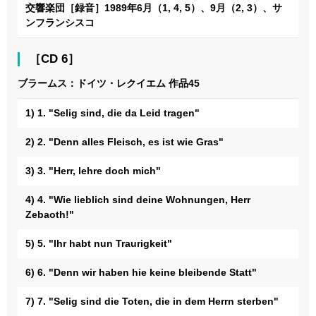
交響楽団［録音］1989年6月（1, 4, 5）、9月（2, 3）、サ
ンフランシスコ
［CD 6］
ブラームス：ドイツ・レクイエム 作品45
1) 1. "Selig sind, die da Leid tragen"
2) 2. "Denn alles Fleisch, es ist wie Gras"
3) 3. "Herr, lehre doch mich"
4) 4. "Wie lieblich sind deine Wohnungen, Herr
Zebaoth!"
5) 5. "Ihr habt nun Traurigkeit"
6) 6. "Denn wir haben hie keine bleibende Statt"
7) 7. "Selig sind die Toten, die in dem Herrn sterben"