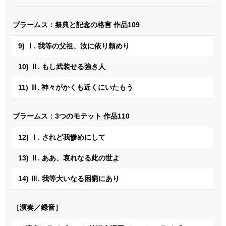
ブラームス：祭典と記念の格言 作品109
9) Ⅰ. 我等の父祖、汝に依り頼めり
10) Ⅱ. もし武装せる強き人
11) Ⅲ. 神々がかくも近くにいたもう
ブラームス：3つのモテット 作品110
12) Ⅰ. されど我惨めにして
13) Ⅱ. ああ、哀れなる此の世よ
14) Ⅲ. 我等大いなる困窮にあり
［演奏／録音］