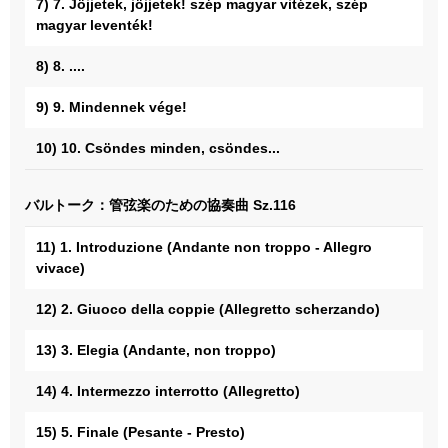
7) 7. Jöjjetek, jöjjetek! szép magyar vitézek, szép
magyar leventék!
8) 8. ....
9) 9. Mindennek vége!
10) 10. Csöndes minden, csöndes...
バルトーク：管弦楽のための協奏曲 Sz.116
11) 1. Introduzione (Andante non troppo - Allegro
vivace)
12) 2. Giuoco della coppie (Allegretto scherzando)
13) 3. Elegia (Andante, non troppo)
14) 4. Intermezzo interrotto (Allegretto)
15) 5. Finale (Pesante - Presto)