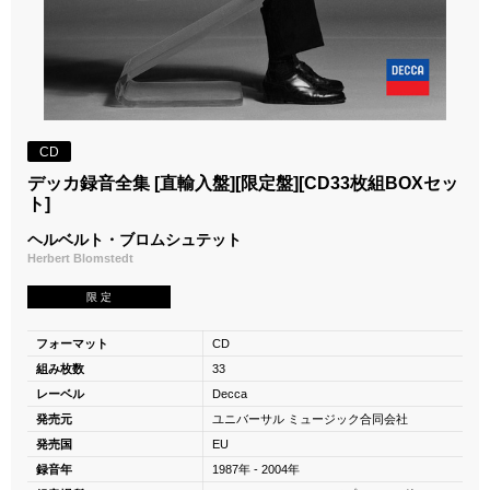
CD
デッカ録音全集 [直輸入盤][限定盤][CD33枚組BOXセッ
ト]
ヘルベルト・ブロムシュテット
Herbert Blomstedt
限 定
フォーマット
CD
組み枚数
33
レーベル
Decca
発売元
ユニバーサル ミュージック合同会社
発売国
EU
録音年
1987年 - 2004年