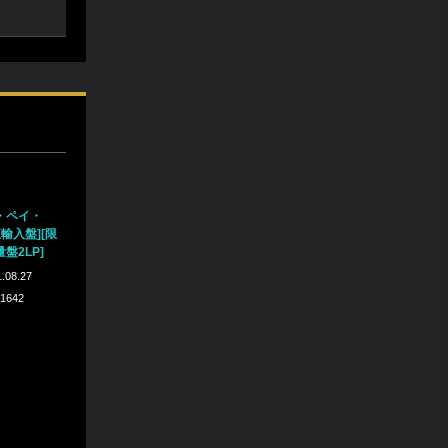
・ペイ・
輸入盤][限
量盤2LP]
.08.27
-1642