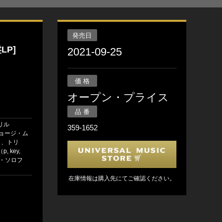
発売日
LP]
2021-09-25
価 格
オープン・プライス
品 番
リル
359-1652
ジョージ・ム
）、トリ
, key,
ー・ソロフ
在庫情報は購入先にてご確認ください。