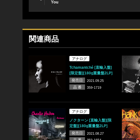
You
関連商品
アナログ
Tchamantché [直輸入盤]
[限定盤][180g重量盤2LP]
発売日
2021.09.25
品 番
359-1719
アナログ
ノクターン [直輸入盤][限
定盤][180g重量盤2LP]
発売日
2021.08.27
品 番