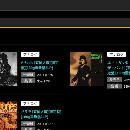
アナログ
アナログ
A Fable [直輸入盤][限定
ユ－・ガッタ
盤][180g重量盤2LP]
ザ・バンド [直
定盤][180g重
発売日
2021.09.25
発売日
2021
品 番
359-1734
品 番
359
アナログ
サララ [直輸入盤][限定盤]
[180g重量盤2LP]
発売日
2021.08.27
品 番