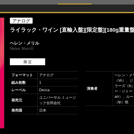
アナログ
ライラック・ワイン [直輸入盤][限定盤][180g重量盤
ヘレン・メリル
Helen Merrill
限 定
フォーマット
アナログ
ヘレン・メ
（Vo）、
組み枚数
1
ラーズ（b
演奏者
レーベル
Decca
ー・ジトー（p
arr）、ル
ユニバーサル ミュージ
発売元
（tp）他
ック合同会社
発売国
日本