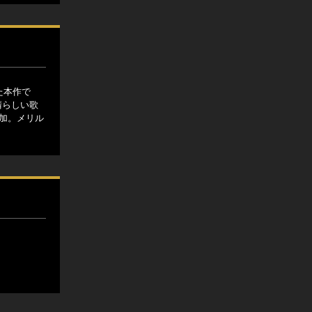
た本作で
晴らしい歌
参加。メリル