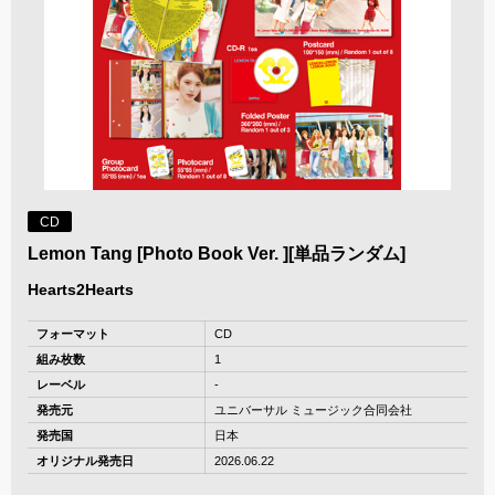
CD
Lemon Tang [Photo Book Ver. ][単品ランダム]
Hearts2Hearts
フォーマット
CD
組み枚数
1
レーベル
-
発売元
ユニバーサル ミュージック合同会社
発売国
日本
オリジナル発売日
2026.06.22