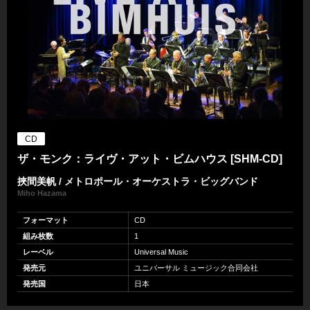
CD
ザ・モンク：ライヴ・アット・ビムハウス [SHM-CD]
挾間美帆 / メトロポール・オーケストラ・ビッグバンド
Miho Hazama
フォーマット
CD
組み枚数
1
レーベル
Universal Music
発売元
ユニバーサル ミュージック合同会社
発売国
日本