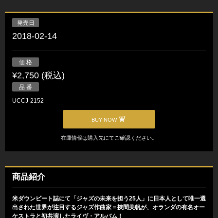
発売日
2018-02-14
価 格
¥2,750 (税込)
品 番
UCCJ-2152
BUY NOW
在庫情報は購入先にてご確認ください。
商品紹介
米ダウンビート誌にて「ジャズの未来を担う25人」に日本人として唯一選
出された世界が注目するジャズ作曲家＝挾間美帆が、オランダの有名オー
ケストラと初共演したライヴ・アルバム！