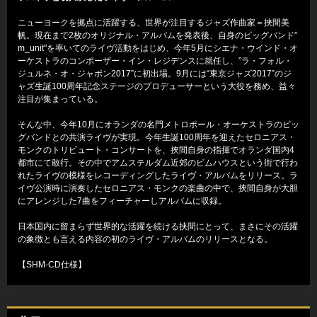
ニューヨークを拠点に活躍する、世界が注目するジャズ作曲家＝挾間美
帆。現在まで2枚のオリジナル・アルバムを発表後、自身のビッグバンド”
m_unit"を率いてのライヴ活動をはじめ、今年5月にシエナ・ウインド・オ
ーケストラのコンポーザー・イン・レジデンスに就任し、”ラ・フォル・
ジュルネ・オ・ジャポン2017”に初出場。9月には“東京ジャズ2017”のジ
ャズ生誕100周年記念ステージのプロデューサーという大役を務め、益々
注目が集まっている。
そんな中、今年10月にオランダの名門メトロポール・オーケストラのビッ
グバンドとの共演ライヴが実現。今年生誕100周年を迎えたセロニアス・
モンクのトリビュート・コンサートを、挾間自身の指揮でオランダ国内4
都市にて敢行。その中でアムステルダム近郊のビムハウスという街で行わ
れたライヴの模様をレコーディングしたライヴ・アルバムをリリース。ラ
イヴ公演時に演奏したセロニアス・モンクの楽曲の中で、挾間自身が大胆
にアレンジした7曲をフィーチャーしアルバムに収録。
日本国内に留まらず世界的な活躍を続ける挟間にとって、まさにその活躍
の象徴とも言える内容の初のライヴ・アルバムのリリースとなる。
【SHM-CD仕様】