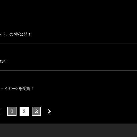
ンド」のMV公開！
決定！
・イヤー>を受賞！
1
2
3