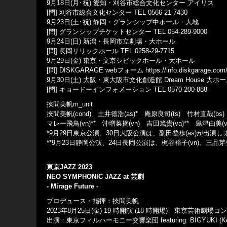
9月18日(月･祝) 愛知・刈谷市総合文化センター アイリス
[問] 刈谷市総合文化センター TEL 0566-21-7430
9月23日(土･祝) 静岡・グランシップ中ホール・大地
[問] グランシップチケットセンター TEL 054-289-9000
9月24日(日) 新潟・長岡市立劇場・大ホール
[問] 長岡リリックホール TEL 0258-29-7715
9月29日(金) 東京・文京シビックホール・大ホール
[問] DISKGARAGE webフォーム https://info.diskgarage.com
9月30日(土) 大阪・東大阪市文化創造館 Dream House 大ホ
[問] キョードーインフォメーション TEL 0570-200-888
挾間美帆m_unit
挾間美帆(cond) 土井徳浩(as)* 庵原良司(ts) 竹村直哉(bs) 
マレー飛鳥(vn)** 沖増菜摘(vn) 吉田篤貴(va)** 島津由美
*9月29日東京公演、30日大阪公演は、副田整歩(as)が出演し
**9月23日静岡公演、24日長岡公演は、梶谷裕子(vn)、三品芽
東京JAZZ 2023
NEO SYMPHONIC JAZZ at 芸劇
- Mirage Future -
プロデュース・指揮：挾間美帆
2023年8月25日(金) 19 時開演 (18 時開場) 東京芸術劇場
出演：東京フィルハーモニー交響楽団 featuring: BIGYUKI (Keys)、Aw