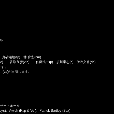
/
ール
真砂陽地(tp) 林 育宏(hrn)
(vc) 香取良彦(vib) 佐藤浩一(p) 須川崇志(b) 伊吹文裕(ds)
ます。
生(va)が出演します。
コンサートホール
ich (Rap & Vo )、Patrick Bartley (Sax)