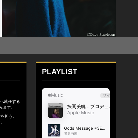
PLAYLIST
者へ就任する
みます。
片を担う、
す。