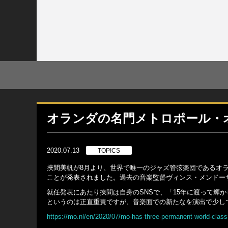
オランダの名門メトロポール・
2020.07.13
TOPICS
挾間美帆が8月より、世界で唯一のジャズ管弦楽団であるオランダの
ことが発表されました。過去の音楽監督ヴィンス・メンドー
就任発表にあたり挾間は自身のSNSで、「15年に渡って輝かしい
というのは正直重責ですが、音楽面での新たなを演出で少し
https://mo.nl/en/2020/07/mo-has-three-permanent-world-clas