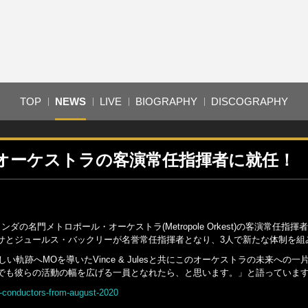
TOP
NEWS
LIVE
BIOGRAPHY
DISCOGRAPHY
オーケストラの客演常任指揮者に就任！
名門メトロポール・オーケストラ(Metropole Orkest)の客演常任指揮
サとジュールス・バックリーが名誉常任指揮者となり、3人で新たな体制を組
軌跡へMOを導いたVince & Julesと共にこのオーケストラの未来への一
でも彼らの活動の幅を広げる一員となれたら、と思います。」と語っていま
s-conductors-from-august-2020