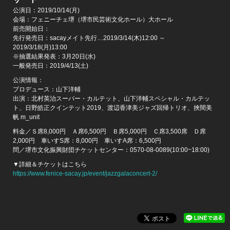
公演日：2019/10/14(月)
会場：フェニーチェ堺（堺市民芸術文化ホール）大ホール
前売開始日：
先行発売日：sacayメイト先行…2019/3/14(木)12:00 ～
2019/3/18(月)13:00
※抽選結果発表：3月20日(水)
一般発売日：2019/4/13(土)
公演情報：
プロデュース：山下洋輔
出演：北村英治スーパー・カルテット、山下洋輔スペシャル・カルテッ
ト、日野皓正クインテット2019、渡辺香津美ジャズ回帰トリオ、挾間美
帆 m_unit
料金／Ｓ席8,000円 Ａ席6,500円 Ｂ席5,000円 Ｃ席3,500席 Ｄ席
2,000円 車いすS席：8,000円 車いすA席：6,500円
問／堺市文化振興財団チケットセンター：0570-08-0089(10:00~18:00)
▼詳細＆チケットはこちら
https://www.fenice-sacay.jp/event/jazzgalaconcert-2/