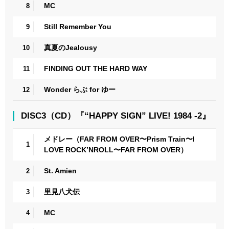
MC
8
Still Remember You
9
真夏のJealousy
10
FINDING OUT THE HARD WAY
11
Wonder らぶ for ゆー
12
DISC3（CD）『“HAPPY SIGN” LIVE! 1984 -2』
メドレー（FAR FROM OVER〜Prism Train〜I
1
LOVE ROCK’NROLL〜FAR FROM OVER）
St. Amien
2
里見八犬伝
3
MC
4