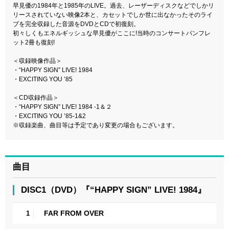
早見優の1984年と1985年のLIVE。過去、レーザーディスクなどでしかリ
リースされていない映像2本と、カセットでしか世に出なかったそのライ
ブを完全収録した音源をDVDとCDで初復刻。
初々しくもエネルギッシュな早見優がここに!当時のコンサートパンフレ
ット2冊も復刻!
＜収録映像作品＞
・“HAPPY SIGN” LIVE! 1984
・EXCITING YOU ’85
＜CD収録作品＞
・“HAPPY SIGN” LIVE! 1984 -1＆２
・EXCITING YOU ’85-1&2
※収録楽曲、曲目等は予定であり変更の場合もございます。
曲目
DISC1（DVD）『“HAPPY SIGN” LIVE! 1984』
FAR FROM OVER
1