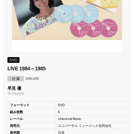
DVD
LIVE 1984～1985
付 属
DVD,4CD
早見 優
Yu Hayami
フォーマット
DVD
組み枚数
6
レーベル
Universal Music
発売元
ユニバーサル ミュージック合同会社
発売国
日本