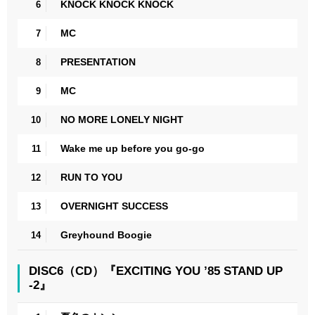
KNOCK KNOCK KNOCK
6
MC
7
PRESENTATION
8
MC
9
NO MORE LONELY NIGHT
10
Wake me up before you go-go
11
RUN TO YOU
12
OVERNIGHT SUCCESS
13
Greyhound Boogie
14
DISC6（CD）『EXCITING YOU ’85 STAND UP
-2』