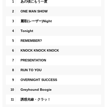
あの頃にもう一度
1
ONE MAN SHOW
2
麗彩(レーザー)Night
3
Tonight
4
REMEMBER?
5
KNOCK KNOCK KNOCK
6
PRESENTATION
7
RUN TO YOU
8
OVERNIGHT SUCCESS
9
Greyhound Boogie
10
誘惑光線・クラッ！
11