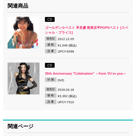
関連商品
CD
ゴールデン☆ベスト 早見優 筒美京平POPSベスト [スペ
シャル・プライス]
発売日
2012.12.05
価 格
¥1,046 (税込)
品 番
UPCY-9288
CD
35th Anniversary "Celebration" ～from YU to you～
付 属
DVD
発売日
2018.04.18
価 格
¥3,362 (税込)
品 番
UPCY-7510
関連ページ