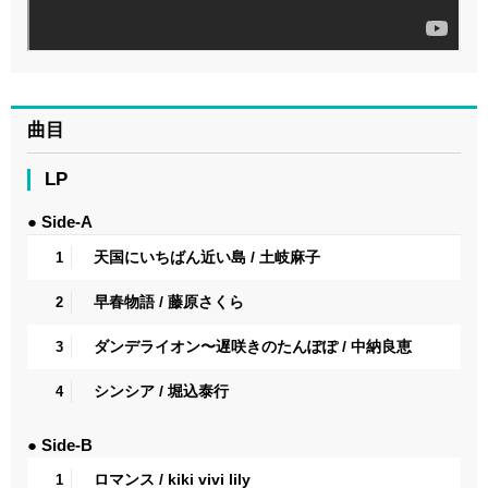
曲目
LP
● Side-A
天国にいちばん近い島 / 土岐麻子
1
早春物語 / 藤原さくら
2
ダンデライオン〜遅咲きのたんぽぽ / 中納良恵
3
シンシア / 堀込泰行
4
● Side-B
ロマンス / kiki vivi lily
1