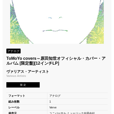
アナログ
ToMoYo covers～原田知世オフィシャル・カバー・ア
ルバム [限定盤][12インチLP]
ヴァリアス・アーティスト
Various Artists
限 定
フォーマット
アナログ
組み枚数
1
レーベル
Verve
発売元
ユニバーサル ミュージック合同会社