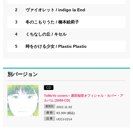
ヴァイオレット / indigo la End
2
冬のこもりうた / 橋本絵莉子
3
くちなしの丘 / キセル
4
時をかける少女 / Plastic Plastic
5
別バージョン
CD
ToMoYo covers～原田知世オフィシャル・カバー・ア
ルバム [SHM-CD]
発売日
2022.11.02
価 格
¥3,300 (税込)
品 番
UCCJ-2214