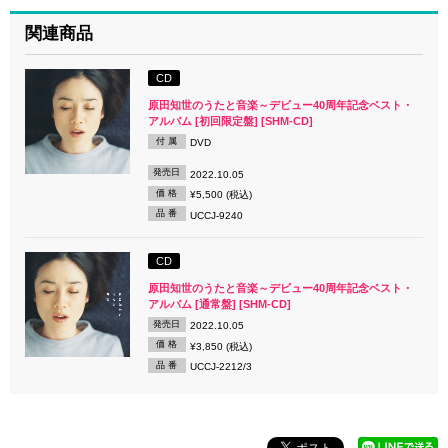
関連商品
CD
原田知世のうたと音楽～デビュー40周年記念ベスト・
アルバム [初回限定盤] [SHM-CD]
付 属
DVD
発売日
2022.10.05
価 格
¥5,500 (税込)
品 番
UCCJ-9240
CD
原田知世のうたと音楽～デビュー40周年記念ベスト・
アルバム [通常盤] [SHM-CD]
発売日
2022.10.05
価 格
¥3,850 (税込)
品 番
UCCJ-2212/3