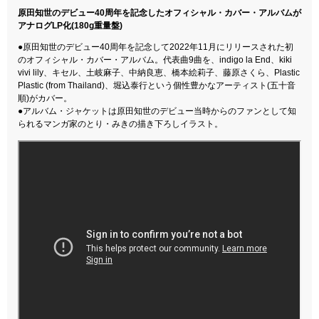
原田知世のデビュー40周年を記念したオフィシャル・カバー・アルバムが
アナログLP化(180g重量盤)
●原田知世のデビュー40周年を記念して2022年11月にリリースされた初
のオフィシャル・カバー・アルバム。代表曲9曲を、indigo la End、kiki
vivi lily、キセル、土岐麻子、中納良恵、橋本絵莉子、藤原さくら、Plastic
Plastic (from Thailand)、堀込泰行という個性豊かなアーティスト(五十音
順)がカバー。
●アルバム・ジャケットは原田知世のデビュー当時からのファンとして知
られるマンガ家のとり・みきの描き下ろしイラスト。