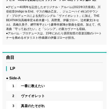
●デビュー40周年を記念したオリジナル・アルバム(2022年3月発表)。川
谷絵音(indigo la End、ゲスの極み乙女。、ジェニーハイ etc.)のサウン
ド・プロデュースによる先行シングル「ヴァイオレット」に加え、THE
BEATNIKS(高橋幸宏＆鈴木慶一)、高野寛、伊藤ゴロー、辻村豪文(キセ
ル)、高橋久美子、網守将平という豪華作家陣が新曲を提供。加えて、代
表曲「守ってあげたい」と「シンシア」の新カヴァーも収録。
●アルバム・プロデュースは、15年にわたり原田知世の音楽活動のパート
ナーを務めるギタリスト/作曲家の伊藤ゴローが担当。
曲目
LP
● Side-A
一番に教えたい
1
ヴァイオレット
2
真昼のたそがれ
3