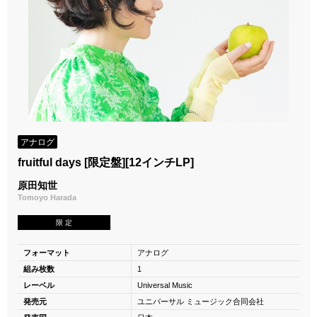
アナログ
fruitful days [限定盤][12インチLP]
原田知世
Tomoyo Harada
限 定
フォーマット
アナログ
組み枚数
1
レーベル
Universal Music
発売元
ユニバーサル ミュージック合同会社