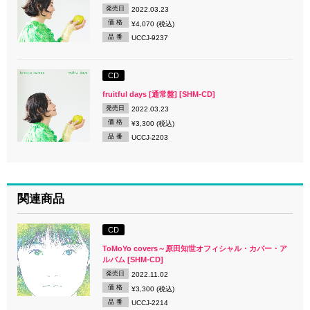
発売日
2022.03.23
価 格
¥4,070 (税込)
品 番
UCCJ-9237
CD
fruitful days [通常盤] [SHM-CD]
発売日
2022.03.23
価 格
¥3,300 (税込)
品 番
UCCJ-2203
関連商品
CD
ToMoYo covers～原田知世オフィシャル・カバー・ア
ルバム [SHM-CD]
発売日
2022.11.02
価 格
¥3,300 (税込)
品 番
UCCJ-2214