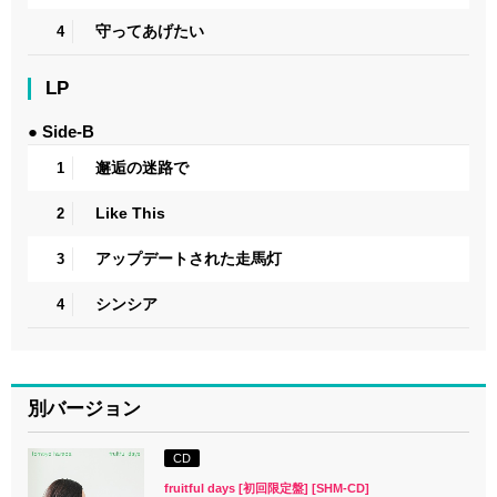
守ってあげたい
4
LP
● Side-B
邂逅の迷路で
1
Like This
2
アップデートされた走馬灯
3
シンシア
4
別バージョン
CD
fruitful days [初回限定盤] [SHM-CD]