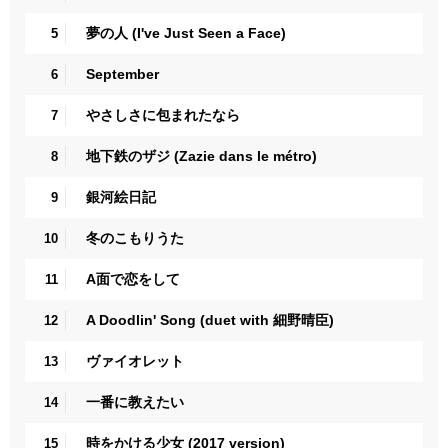
夢の人 (I've Just Seen a Face)
5
September
6
やさしさに包まれたなら
7
地下鉄のザジ (Zazie dans le métro)
8
銀河絵日記
9
冬のこもりうた
10
A面で恋をして
11
A Doodlin' Song (duet with 細野晴臣)
12
ヴァイオレット
13
一番に教えたい
14
時をかける少女 (2017 version)
15