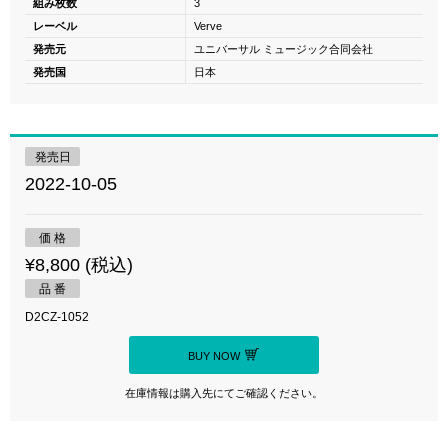
組み枚数
3
レーベル
Verve
発売元
ユニバーサル ミュージック合同会社
発売国
日本
発売日
2022-10-05
価 格
¥8,800 (税込)
品 番
D2CZ-1052
BUY NOW
在庫情報は購入先にてご確認ください。