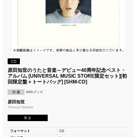
CD
原田知世のうたと音楽～デビュー40周年記念ベスト・
アルバム [UNIVERSAL MUSIC STORE限定セット][初
回限定盤＋トートバッグ] [SHM-CD]
付 属
DVD,グッズ
原田知世
Tomoyo Harada
限 定
フォーマット
CD