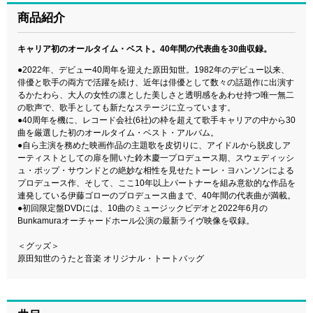
商品紹介
キャリア初のオールタイム・ベスト。40年間の代表曲を30曲収録。
●2022年、デビュー40周年を迎えた原田知世。1982年のデビュー以来、
俳優と歌手の両方で活躍を続け、近年は俳優として数々の話題作に出演す
るかたわら、大人の女性の凛とした美しさと透明感をあわせ持つ唯一無二
の歌声で、歌手としても新たなステージに立っています。
●40周年を機に、レコード会社(6社)の枠を超えて歌手キャリアの中から30
曲を厳選した初のオールタイム・ベスト・アルバム。
●自ら主演を務めた映画作品の主題歌を皮切りに、アイドルから脱皮しア
ーティストとしての扉を開いた鈴木慶一プロデュース期、スウェディッシ
ュ・ポップ・サウンドとの絶妙な相性を見せたトーレ・ヨハンソンによる
プロデュース作、そして、ここ10年以上パートナーを組み意欲的な作品を
連発している伊藤ゴローのプロデュース曲まで、40年間の代表曲が満載。
●初回限定盤DVDには、10曲のミュージックビデオと2022年6月の
Bunkamuraオーチャードホール公演の最新ライヴ映像を収録。
＜グッズ＞
原田知世のうたと音楽 オリジナル・トートバッグ