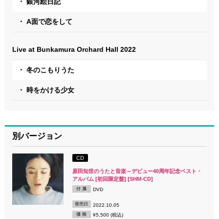
・ 銀河絵日記
・ A面で恋をして
Live at Bunkamura Orchard Hall 2022
・ 冬のこもりうた
・ 時をかける少女
別バージョン
CD
原田知世のうたと音楽～デビュー40周年記念ベスト・
アルバム [初回限定盤] [SHM-CD]
付 属
DVD
発売日
2022.10.05
価 格
¥5,500 (税込)