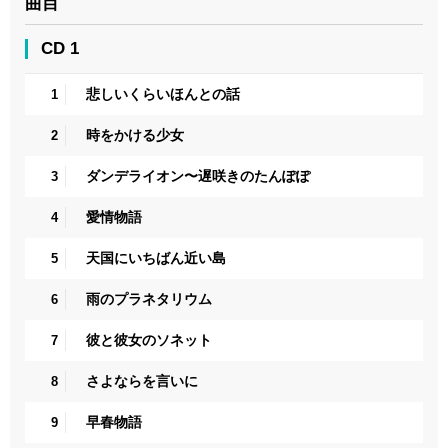
曲目
CD 1
悲しいくらいほんとの話
1
時をかける少女
2
ダンデライオン〜遅咲きのたんぽぽ
3
愛情物語
4
天国にいちばん近い島
5
雨のプラネタリウム
6
彼と彼女のソネット
7
さよならを言いに
8
早春物語
9