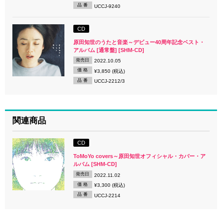
品 番
UCCJ-9240
CD
原田知世のうたと音楽～デビュー40周年記念ベスト・
アルバム [通常盤] [SHM-CD]
発売日
2022.10.05
価 格
¥3,850 (税込)
品 番
UCCJ-2212/3
関連商品
CD
ToMoYo covers～原田知世オフィシャル・カバー・ア
ルバム [SHM-CD]
発売日
2022.11.02
価 格
¥3,300 (税込)
品 番
UCCJ-2214