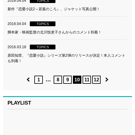
2016.04.04
TOPICS
新作『恋愛小説2～若葉のころ』、ジャケット写真公開！
2016.04.04
TOPICS
脚本家・映画監督の北川悦吏子さんからのコメント到着！
2016.03.18
TOPICS
原田知世、『恋愛小説』シリーズ第2弾のリリースが決定！本人コメント
も到着！
…
1
8
9
10
11
12
PLAYLIST