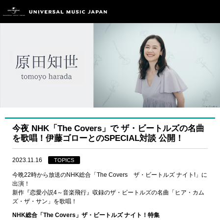
今夜 NHK「The Covers」で ザ・ビートルズの名曲
を歌唱！伊藤ゴローとのSPECIAL対談 公開！
2023.11.16
TOPICS
今晩22時から放送のNHK総合「The Covers ザ・ビートルズ ナイト!」に
出演！
新作『恋愛小説4～音楽飛行』収録のザ・ビートルズの名曲「ヒア・カム
ズ・ザ・サン」を歌唱！
NHK総合「The Covers」ザ・ビートルズ ナイト！特集