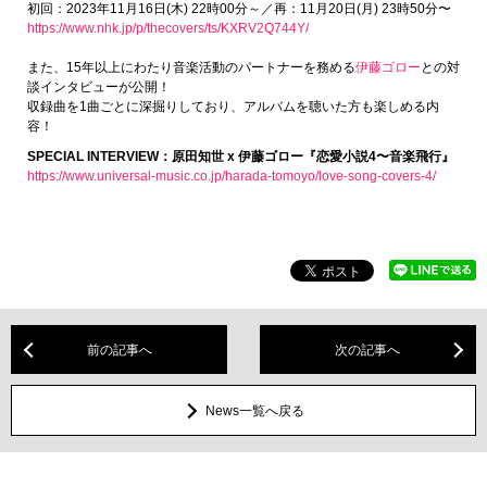
初回：2023年11月16日(木) 22時00分～／再：11月20日(月) 23時50分〜
https://www.nhk.jp/p/thecovers/ts/KXRV2Q744Y/
また、15年以上にわたり音楽活動のパートナーを務める
伊藤ゴロー
との対
談インタビューが公開！
収録曲を1曲ごとに深掘りしており、アルバムを聴いた方も楽しめる内
容！
SPECIAL INTERVIEW：原田知世 x 伊藤ゴロー『恋愛小説4〜音楽飛行』
https://www.universal-music.co.jp/harada-tomoyo/love-song-covers-4/
前の記事へ
次の記事へ
News一覧へ戻る