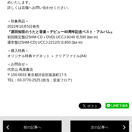
めいたします。
詳しくは店舗へお問い合わせください。
＜対象商品＞
2022年10月5日発売
『原田知世のうたと音楽～デビュー40周年記念ベスト・アルバム』
初回限定盤(2SHM-CD＋DVD) UCCJ-9240 \5,500 (tax in)
通常盤(2SHM-CD) UCCJ-2212/3 \3,850 (tax in)
＜購入特典＞
オリジナル特典マグネット ＋ クリアファイル(A4)
＜お問合せ＞
代官山 蔦屋書店
〒150-0033 東京都渋谷区猿楽町17-5
TEL：03-3770-2525 (担当：音楽フロア)
前の記事へ
次の記事へ