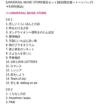
[UNIVERSAL MUSIC STORE限定セット][初回限定盤＋トートバッグ]
￥8,800(税込)
>> UNIVERSAL MUSIC STORE
CD 1
1. 悲しいくらいほんとの話
2. 時をかける少女
3. ダンデライオン〜遅咲きのたんぽぽ
4. 愛情物語
5. 天国にいちばん近い島
6. 雨のプラネタリウム
7. 彼と彼女のソネット
8. さよならを言いに
9. 早春物語
10. 100 LOVE-LETTERS
11. ロマンス
12. シンシア
13. 恋をしよう
14. Tears of Joy
15. 空と糸 -talking on air-
CD 2
1. くちなしの丘
2. Anywhere / pupa
3. FINE