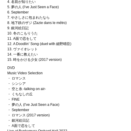
4. 名前が知りたい
5. 夢の人 (I’ve Just Seen a Face)
6. September
7. やさしさに包まれたなら
8. 地下鉄のザジ (Zazie dans le métro)
9. 銀河絵日記
10. 冬のこもりうた
11. A面で恋をして
12. A Doodlin’ Song (duet with 細野晴臣)
13. ヴァイオレット
14. 一番に教えたい
15. 時をかける少女 (2017 version)
DVD
Music Video Selection
・ ロマンス
・ シンシア
・ 空と糸 -talking on air-
・ くちなしの丘
・ FINE
・ 夢の人 (I’ve Just Seen a Face)
・ September
・ ロマンス (2017 version)
・ 銀河絵日記
・ A面で恋をして
Live at Bunkamura Orchard Hall 2022