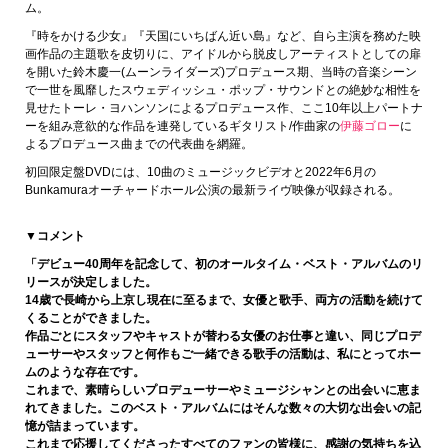
ム。
『時をかける少女』『天国にいちばん近い島』など、自ら主演を務めた映
画作品の主題歌を皮切りに、アイドルから脱皮しアーティストとしての扉
を開いた鈴木慶一(ムーンライダーズ)プロデュース期、当時の音楽シーン
で一世を風靡したスウェディッシュ・ポップ・サウンドとの絶妙な相性を
見せたトーレ・ヨハンソンによるプロデュース作、ここ10年以上パートナ
ーを組み意欲的な作品を連発しているギタリスト/作曲家の
伊藤ゴロー
に
よるプロデュース曲までの代表曲を網羅。
初回限定盤DVDには、10曲のミュージックビデオと2022年6月の
Bunkamuraオーチャードホール公演の最新ライヴ映像が収録される。
▼コメント
「デビュー40周年を記念して、初のオールタイム・ベスト・アルバムのリ
リースが決定しました。
14歳で長崎から上京し現在に至るまで、女優と歌手、両方の活動を続けて
くることができました。
作品ごとにスタッフやキャストが替わる女優のお仕事と違い、同じプロデ
ューサーやスタッフと何作もご一緒できる歌手の活動は、私にとってホー
ムのような存在です。
これまで、素晴らしいプロデューサーやミュージシャンとの出会いに恵ま
れてきました。このベスト・アルバムにはそんな数々の大切な出会いの記
憶が詰まっています。
これまで応援してくださったすべてのファンの皆様に、感謝の気持ちを込