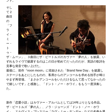
ント。
そし
て２
曲目
の
「フ
ラ
イ・
ミ
ー・
ト
ゥ・
ザ・ムーン」、３曲目にザ・ビートルズのカヴァー「夢の人」を披露。い
ずれもライヴで披露するのはこの日が初めてだったのだが、英語の歌詞を
見事な発音で歌い上げた。
最後に、前作『noon moon』に収録された「Brand New Day」を披露し
ステージをあとにしたものの、客席からのアンコールを求める拍手が鳴り
やまず再登場。「まさかアンコールをいただけるなんて思ってなかったの
で嬉しいです」と感激し、「ドント・ノー・ホワイ」をもう一度演奏し
た。
新作「恋愛小説」はカヴァー・アルバムとしては14年ぶりとなる作品。
ザ・ビートルズ「夢の人」、ノラ・ジョーンズ「ドント・ノー・ホワ
イ」、エルヴィス・プレスリー「ラヴ・ミー・テンダー」などの名曲を透