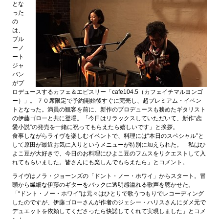
とな
った
の
は、
ブル
ーノ
ート
ジャ
パン
がプ
ロデュースするカフェ＆エピスリー「cafe104.5（カフェイチマルヨンゴ
ー）」。 ７０席限定で予約開始後すぐに完売し、超プレミアム・イベン
トとなった。満員の観客を前に、新作のプロデュースも務めたギタリスト
の伊藤ゴローと共に登場。「今日はリラックスしていただいて、新作“恋
愛小説”の発売を一緒に祝ってもらえたら嬉しいです」と挨拶。
食事しながらライヴを楽しむイベントで、料理には“本日のスペシャル”と
して原田が最近お気に入りというメニューが特別に加えられた。「私はひ
よこ豆が大好きで、今日のお料理にひよこ豆のフムスをリクエストして入
れてもらいました。皆さんにも楽しんでもらえたら」とコメント。
ライヴはノラ・ジョーンズの「ドント・ノー・ホワイ」からスタート。冒
頭から繊細な伊藤のギターをバックに透明感溢れる歌声を聴かせた。
「“ドント・ノー・ホワイ”は元々はひとりで歌うつもりでレコーディング
したのですが、伊藤ゴローさんが作者のジェシー・ハリスさんにダメ元で
デュエットを依頼してくださったら快諾してくれて実現しました」とコメ