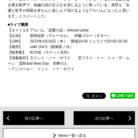
き通る歌声で、短編小説の主人公を演じるように歌っている。原田も「女
優と歌手の両面を皆さんに楽しんで頂けるようなアルバムになったと思い
ます」とコメントした。
■ライブ概要
【タイトル】アルバム「恋愛小説」release party
【出演】 原田知世（ヴォーカル）、伊藤ゴロー（ギター）
【日時】 2015年3月19日（木） 開場18:30 ミニライヴ20:00-20:30
【場所】 café 104.5（新御茶ノ水）
【観客数】 約70名（チケット完売）
【演奏曲目】①ドント・ノー・ホワイ ②フライ・ミー・トゥ・ザ・ム
ーン ③Brand New Day ④夢の人
＜アンコール＞ ドント・ノー・ホワイ
前の記事へ
次の記事へ
News一覧へ戻る