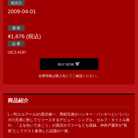
発売日
2009-04-01
価 格
¥1,676 (税込)
品 番
UICZ-4197
BUY NOW
在庫情報は購入先にてご確認ください。
商品紹介
L⇔R(エルアール)の黒沢健一、秀樹兄弟がハンキー・パンキーというパン
ダの兄弟に扮してリリースするデビュー・シングル。セルフ・タイトル曲
や、「上を向いて歩こう」の英詞カヴァーなども収録。仲井戸麗市が"長
老"としてゲスト参加した話題の一枚。