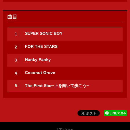
曲目
SUPER SONIC BOY
1
FOR THE STARS
2
Hanky Panky
3
Coconut Grove
4
The First Star~上を向いて歩こう~
5