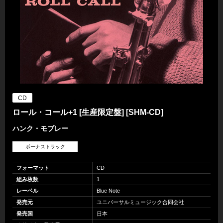
CD
ロール・コール+1 [生産限定盤] [SHM-CD]
ハンク・モブレー
ボーナストラック
フォーマット
CD
組み枚数
1
レーベル
Blue Note
発売元
ユニバーサルミュージック合同会社
発売国
日本