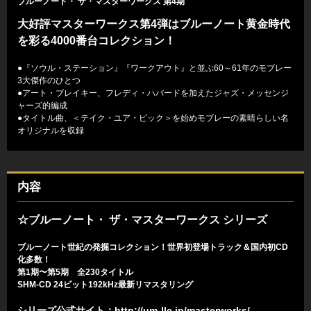
ブルーノート・ ザ・マスターワークス 第4期
大好評マスターワークス第4弾はブルーノート黄金時代
を彩る4000番台コレクション！
●『ソウル・ステーション』『ワークアウト』と並ぶ60～61年のモブレー
3大傑作のひとつ
●アート・ブレイキー、フレディ・ハバードを加えたジャズ・メッセンジ
ャーズ的編成
●タイトル曲、＜テイク・ユア・ピック＞を始めモブレーの素晴らしい名
オリジナルを収録
内容
☆ブルーノート・ ザ・マスターワークス シリーズ
ブルーノート世紀の発掘コレクション！世界初登場トラック＆国内初CD
化多数！
第1期〜第5期 全230タイトル
SHM-CD 24ビット192kHz最新リマスタリング
シリーズ公式サイト：
http://um-llc.jp/masterworks/