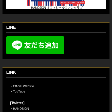
LINE
LINK
・
Official Website
・
YouTube
[Twitter]
・
HANDSIGN