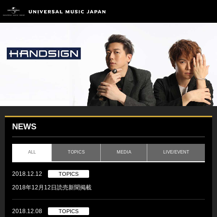
NEWS
ALL
TOPICS
MEDIA
LIVE/EVENT
2018.12.12
TOPICS
2018年12月12日読売新聞掲載
2018.12.08
TOPICS