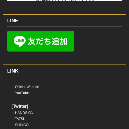
LINE
LINK
・
Official Website
・
YouTube
[Twitter]
・
HANDSIGN
・
TATSU
・
SHINGO