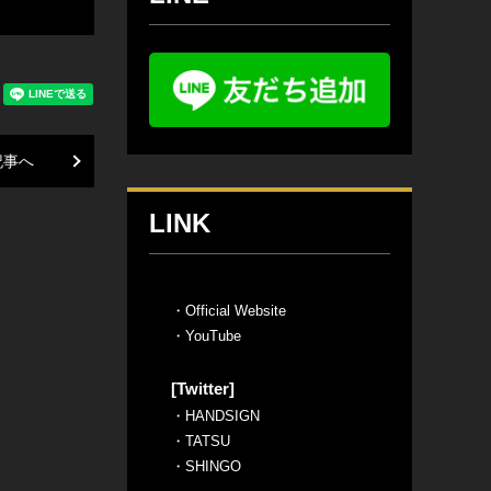
記事へ
LINK
・
Official Website
・
YouTube
[Twitter]
・
HANDSIGN
・
TATSU
・
SHINGO