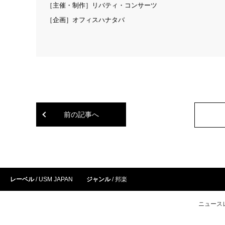
［主催・制作］リバティ・コンサーツ
［企画］オフィスハナタバ
前の記事へ
レーベル
USM JAPAN
ジャンル
邦楽
ニュース