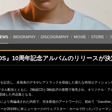
EWS
BIOGRAPHY
DISCOGRAPHY
MOVIE
STORE
DS』10周年記念アルバムのリリースが決
0周年を記念し、未発表のデモやレアトラックを収録した新たな特別エディション
GY』では、デジタル配信とともに、2枚組CDと3枚組LPの形態で発売され、オリジ
収録した作品集となる。
ー自身により再編成された内容で、完全新規のアートワークに、初めて「Gasoline」
 Hall』は、ホールジーが2019年に米ニューヨークのウェブスター・ホールで行ったパ