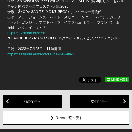
58th San Sebastián Jazz Festival 2023 JAZZALDIA / 第58回サン・セバス
チャン国際ジャズフェスティバル2023
会場：ŠKODA SAN TELMO MUSEOA / サン・テルモ博物館
出演：ノラ・ジョーンズ、パット・メセニー、ケニー・バロン、ジェリ
ー・バーゴンジー、アブドゥーラ・イブラハム(ダラー・ブランド)、山下
洋輔、ハクエイ・キム 他
https://jazzaldia.eus/en/
▼HAKUEI KIM - PIANO SOLO / ハクエイ・キム - ピアノソロ・コンサー
ト
日時：2023年7月25日 11時開演
https://jazzaldia.eus/en/artist/hakuei-kim-2/
前の記事へ
次の記事へ
News一覧へ戻る