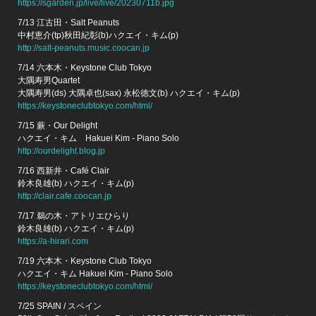
https://sgarden.jp/live/live/20230711b.jpg
7/13 江古田・Salt Peanuts
中村恵介(tp)秋田紀彰(b)ハクエイ・キム(p)
http://salt-peanuts.music.coocan.jp
7/14 六本木・Keystone Club Tokyo
大隅寿男Quartet
大隅寿男(ds) 大隅卓也(sax) 永松徳文(b) ハクエイ・キム(p)
https://keystoneclubtokyo.com/html/
7/15 蕨・Our Delight
ハクエイ・キム Hakuei Kim - Piano Solo
http://ourdelight.blog.jp
7/16 西新井・Café Clair
鈴木良雄(b) ハクエイ・キム(p)
http://clair.cafe.coocan.jp
7/17 鵜の木・アトリエひらり
鈴木良雄(b) ハクエイ・キム(p)
https://a-hirari.com
7/19 六本木・Keystone Club Tokyo
ハクエイ・キム Hakuei Kim - Piano Solo
https://keystoneclubtokyo.com/html/
7/25 SPAIN / スペイン