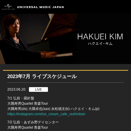
2023年7月 ライブスケジュール
2023.06.20
LIVE
7/1 弘前・羅針盤
大隅寿男Quartet 青森Tour
大隅寿男(ds) 大隅卓也(sax) 永松徳文(b) ハクエイ・キム(p)
https://instagram.com/ice_cream_cafe_rashinban
7/2 弘前・あずみ野デイセンター
大隅寿男Quartet 青森Tour