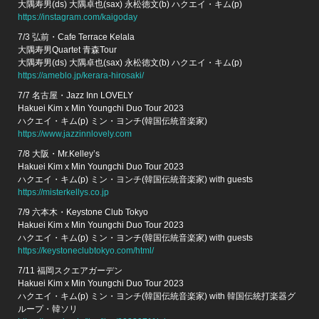
大隅寿男(ds) 大隅卓也(sax) 永松徳文(b) ハクエイ・キム(p)
https://instagram.com/kaigoday
7/3 弘前・Cafe Terrace Kelala
大隅寿男Quartet 青森Tour
大隅寿男(ds) 大隅卓也(sax) 永松徳文(b) ハクエイ・キム(p)
https://ameblo.jp/kerara-hirosaki/
7/7 名古屋・Jazz Inn LOVELY
Hakuei Kim x Min Youngchi Duo Tour 2023
ハクエイ・キム(p) ミン・ヨンチ(韓国伝統音楽家)
https://www.jazzinnlovely.com
7/8 大阪・Mr.Kelley’s
Hakuei Kim x Min Youngchi Duo Tour 2023
ハクエイ・キム(p) ミン・ヨンチ(韓国伝統音楽家) with guests
https://misterkellys.co.jp
7/9 六本木・Keystone Club Tokyo
Hakuei Kim x Min Youngchi Duo Tour 2023
ハクエイ・キム(p) ミン・ヨンチ(韓国伝統音楽家) with guests
https://keystoneclubtokyo.com/html/
7/11 福岡スクエアガーデン
Hakuei Kim x Min Youngchi Duo Tour 2023
ハクエイ・キム(p) ミン・ヨンチ(韓国伝統音楽家) with 韓国伝統打楽器グ
ループ・韓ソリ