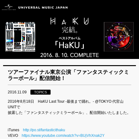
ツアーファイナル東京公演「ファンタスティックミ
ラーボール」配信開始！
2016.11.09
TOPICS
2016年8月18日 HaKU Last Tour -最後まで踊れ。- @TOKYO 代官山
UNITで
披露した「ファンタスティックミラーボール」、配信開始いたしました。
iTunes
http://po.st/fantasticithaku
VEVO
https://www.youtube.com/watch?v=BUjVhXnak2Y