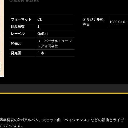
GUNS N' ROSES
フォーマット
CD
オリジナル発
1989.01.01
売日
組み枚数
1
レーベル
Geffen
ユニバーサルミュージ
発売元
ック合同会社
発売国
日本
88年発表の2ndアルバム。大ヒット曲「ペイシェンス」などの新曲とライヴ
がうかがえる。