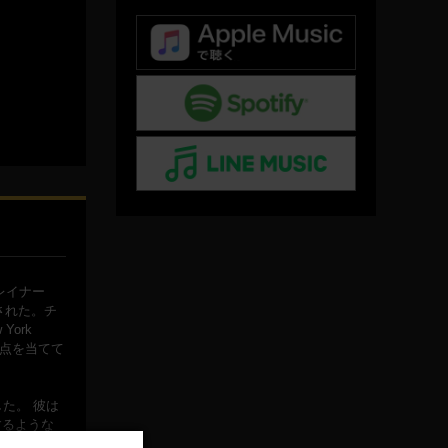
レイナー
された。チ
ork
焦点を当てて
た。 彼は
するような
しいヴァー