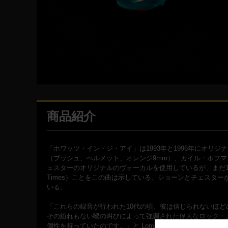
商品紹介
「ホワッツ・イン・ジ・アイ」は1993年と1996年にオ
（ブッシュ、ヘルメット、オレンジ9mm）、カイル・ホフ
ェスターのオリジナルのヴォーカルを使用しているが、まだ17
Times）ことをこの曲は示している。ショーンとチェスタ
いる。
「これらの録音が行われた10代の頃、彼は信じられないほど
その紛れもない喉の叫びによって強調された偉大なロック・
個性を持っていたのです。」と Loma Vista Record