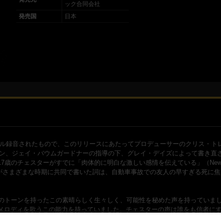
ック合同会社
発売国
日本
リジナル録音されたもので、このリリースにあたってプロデューサーのクリス・ト
マン、ジェイ・バウムガードナーの指導の下、グレイ・デイズによって書き直
歳のチェスターがすでに「肉体的に明白な激しい感情を伝えている」（New Y
ーがさまざまな時期に共同で書いた詞は、自動車事故での友人の早すぎる死に
のトーンを持ったこの素晴らしく生々しく、可能性を秘めた声を持っていまし
メロディを歌うこの能力を持っていました。チェスターの声は誰をも信者に
ingsの創設者兼社長であるトム・ワーリー氏は述べている。 「これらのトラックの新