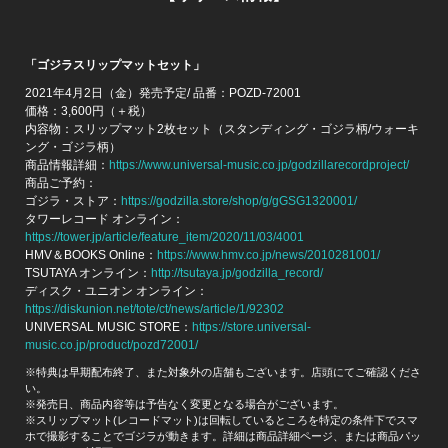
「ゴジラスリップマットセット」
2021年4月2日（金）発売予定/ 品番：POZD-72001
価格：3,600円（＋税）
内容物：スリップマット2枚セット（スタンディング・ゴジラ柄/ウォーキ
ング・ゴジラ柄）
商品情報詳細：
https://www.universal-music.co.jp/godzillarecordproject/
商品ご予約：
ゴジラ・ストア：
https://godzilla.store/shop/g/gGSG1320001/
タワーレコード オンライン：
https://tower.jp/article/feature_item/2020/11/03/4001
HMV＆BOOKS Online：
https://www.hmv.co.jp/news/2010281001/
TSUTAYA オンライン：
http://tsutaya.jp/godzilla_record/
ディスク・ユニオン オンライン：
https://diskunion.net/tote/ct/news/article/1/92302
UNIVERSAL MUSIC STORE：
https://store.universal-
music.co.jp/product/pozd72001/
※特典は早期配布終了、また対象外の店舗もございます。店頭にてご確認くださ
い。
※発売日、商品内容等は予告なく変更となる場合がございます。
※スリップマット(レコードマット)は回転しているところを特定の条件下でスマ
ホで撮影することでゴジラが動きます。詳細は商品詳細ページ、または商品パッ