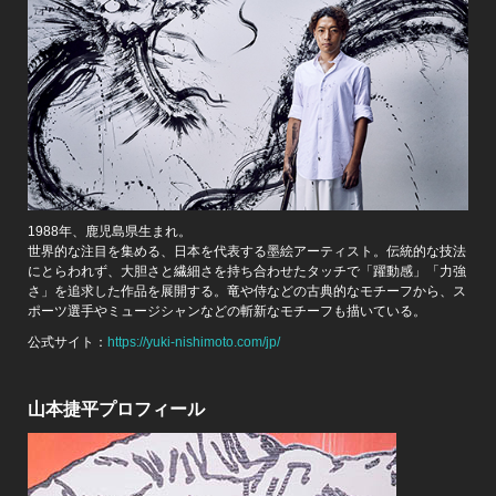
1988年、鹿児島県生まれ。
世界的な注目を集める、日本を代表する墨絵アーティスト。伝統的な技法
にとらわれず、大胆さと繊細さを持ち合わせたタッチで「躍動感」「力強
さ」を追求した作品を展開する。竜や侍などの古典的なモチーフから、ス
ポーツ選手やミュージシャンなどの斬新なモチーフも描いている。
公式サイト：
https://yuki-nishimoto.com/jp/
山本捷平プロフィール