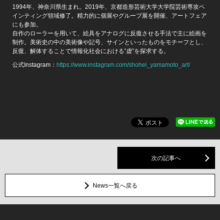
1994年、神奈川県生まれ。2019年、京都造形芸術大学大学院芸術専攻ペ
インティング領域修了。精力的に個展やグループ展を開催、アートフェア
にも参加。
自作のローラーを用いて、絵具をアナログに反復させる手法で主に絵画を
制作。美術史の中の美術像や記号、サインといったものをモチーフとし、
反復、解体することで情報化社会における”虚”を探求する。
公式Instagram：
https://www.instagram.com/shohei_yamamoto_art/
次の記事へ
News一覧へ戻る