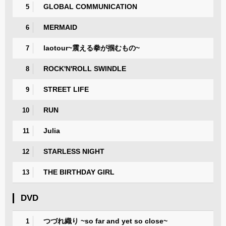
GLOBAL COMMUNICATION
5
MERMAID
6
laotour~震える拳が掴むもの~
7
ROCK'N'ROLL SWINDLE
8
STREET LIFE
9
RUN
10
Julia
11
STARLESS NIGHT
12
THE BIRTHDAY GIRL
13
DVD
つづれ織り ~so far and yet so close~
1