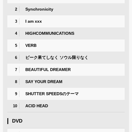
Synchronicity
2
I am xxx
3
HIGHCOMMUNICATIONS
4
VERB
5
ピーク果てしなく ソウル限りなく
6
BEAUTIFUL DREAMER
7
SAY YOUR DREAM
8
SHUTTER SPEEDSのテーマ
9
ACID HEAD
10
DVD