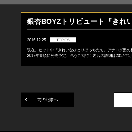
銀杏BOYZトリビュート『き
2016.12.25
TOPICS
現在、ヒット中『きれいなひとりぼっちたち』アナログ盤の
2017
年春頃に発売予定、乞うご期待！
内容の詳細は2017年
前の記事へ