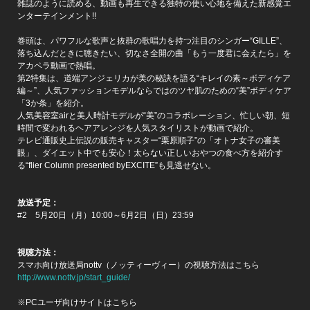
雑誌のように読める、動画も再生できる独特の使い心地を備えた新感覚エ
ンターテインメント!!
巻頭は、パワフルな歌声と抜群の歌唱力を持つ注目のシンガー“GILLE”、
落ち込んだときに聴きたい、切なさ全開の曲「もう一度君に会えたら」を
アカペラ動画で熱唱。
第2特集は、道端アンジェリカが美の秘訣を語る“キレイの素～ボディケア
編～”、人気ファッションモデルならではのツヤ肌のための“美”ボディケア
「3か条」を紹介。
人気美容室airと美人時計モデルが“美”のコラボレーション、忙しい朝、短
時間で変われるヘアアレンジを人気スタイリストが動画で紹介。
テレビ通販史上伝説の販売キャスター“栗原順子”の「オトナ女子の審美
眼」、ダイエット中でも安心！太らない正しいおやつの食べ方を紹介す
る“flier Column presented byEXCITE”も見逃せない。
放送予定：
#2 5月20日（月）10:00～6月2日（日）23:59
視聴方法：
スマホ向け放送局nottv（ノッティーヴィー）の視聴方法はこちら
http://www.nottv.jp/start_guide/
※PCユーザ向けサイトはこちら