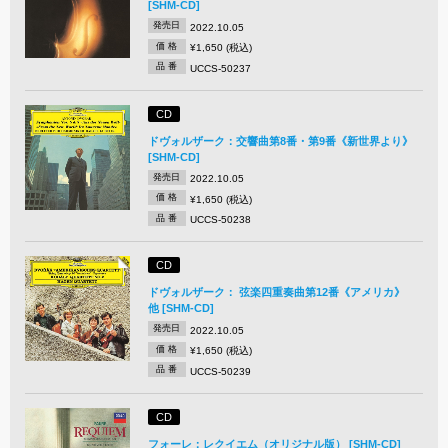
[SHM-CD]
発売日
2022.10.05
価 格
¥1,650 (税込)
品 番
UCCS-50237
CD
ドヴォルザーク：交響曲第8番・第9番《新世界より》
[SHM-CD]
発売日
2022.10.05
価 格
¥1,650 (税込)
品 番
UCCS-50238
CD
ドヴォルザーク： 弦楽四重奏曲第12番《アメリカ》
他 [SHM-CD]
発売日
2022.10.05
価 格
¥1,650 (税込)
品 番
UCCS-50239
CD
フォーレ：レクイエム（オリジナル版） [SHM-CD]