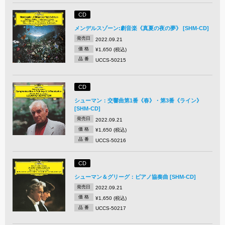
CD
メンデルスゾーン:劇音楽《真夏の夜の夢》 [SHM-CD]
発売日
2022.09.21
価 格
¥1,650 (税込)
品 番
UCCS-50215
CD
シューマン：交響曲第1番《春》・第3番《ライン》
[SHM-CD]
発売日
2022.09.21
価 格
¥1,650 (税込)
品 番
UCCS-50216
CD
シューマン＆グリーグ：ピアノ協奏曲 [SHM-CD]
発売日
2022.09.21
価 格
¥1,650 (税込)
品 番
UCCS-50217