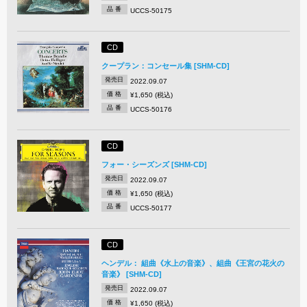
品 番
UCCS-50175
CD
クープラン：コンセール集 [SHM-CD]
発売日
2022.09.07
価 格
¥1,650 (税込)
品 番
UCCS-50176
CD
フォー・シーズンズ [SHM-CD]
発売日
2022.09.07
価 格
¥1,650 (税込)
品 番
UCCS-50177
CD
ヘンデル： 組曲《水上の音楽》、組曲《王宮の花火の
音楽》 [SHM-CD]
発売日
2022.09.07
価 格
¥1,650 (税込)