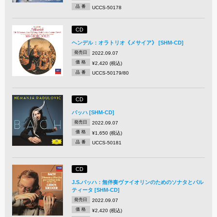
品 番
UCCS-50178
CD
ヘンデル：オラトリオ《メサイア》 [SHM-CD]
発売日
2022.09.07
価 格
¥2,420 (税込)
品 番
UCCS-50179/80
CD
バッハ [SHM-CD]
発売日
2022.09.07
価 格
¥1,650 (税込)
品 番
UCCS-50181
CD
J.S.バッハ：無伴奏ヴァイオリンのためのソナタとパル
ティータ [SHM-CD]
発売日
2022.09.07
価 格
¥2,420 (税込)