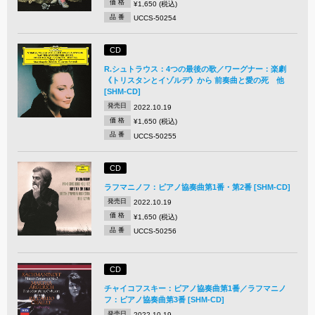
価 格
¥1,650 (税込)
品 番
UCCS-50254
CD
R.シュトラウス：4つの最後の歌／ワーグナー：楽劇
《トリスタンとイゾルデ》から 前奏曲と愛の死 他
[SHM-CD]
発売日
2022.10.19
価 格
¥1,650 (税込)
品 番
UCCS-50255
CD
ラフマニノフ：ピアノ協奏曲第1番・第2番 [SHM-CD]
発売日
2022.10.19
価 格
¥1,650 (税込)
品 番
UCCS-50256
CD
チャイコフスキー：ピアノ協奏曲第1番／ラフマニノ
フ：ピアノ協奏曲第3番 [SHM-CD]
発売日
2022.10.19