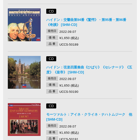
CD
ハイドン：交響曲第94番《驚愕》・第95番・第96番
《奇蹟》 [SHM-CD]
発売日
2022.09.07
価 格
¥1,650 (税込)
品 番
UCCS-50189
CD
ハイドン：弦楽四重奏曲《ひばり》《セレナード》《五
度》《皇帝》 [SHM-CD]
発売日
2022.09.07
価 格
¥1,650 (税込)
品 番
UCCS-50190
CD
モーツァルト：アイネ・クライネ・ナハトムジーク 他
[SHM-CD]
発売日
2022.09.07
価 格
¥1,650 (税込)
品 番
UCCS-50191