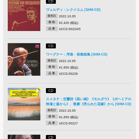
CD
ヴェルディ：レクイエム [SHM-CD]
発売日
2022.10.05
価 格
¥2,420 (税込)
品 番
UCCS-50224/5
CD
ワーグナー：序曲・前奏曲集 [SHM-CD]
発売日
2022.10.05
価 格
¥1,650 (税込)
品 番
UCCS-50226
CD
スメタナ：交響詩《高い城》《モルダウ》《ボヘミアの
牧場と森から》、歌劇《売られた花嫁》から [SHM-CD]
発売日
2022.10.05
価 格
¥1,650 (税込)
品 番
UCCS-50227
CD