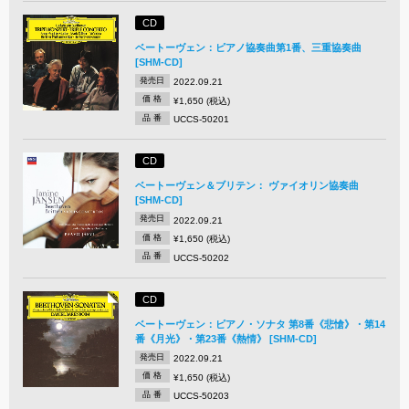
CD
ベートーヴェン：ピアノ協奏曲第1番、三重協奏曲
[SHM-CD]
発売日
2022.09.21
価 格
¥1,650 (税込)
品 番
UCCS-50201
CD
ベートーヴェン＆ブリテン： ヴァイオリン協奏曲
[SHM-CD]
発売日
2022.09.21
価 格
¥1,650 (税込)
品 番
UCCS-50202
CD
ベートーヴェン：ピアノ・ソナタ 第8番《悲愴》・第14
番《月光》・第23番《熱情》 [SHM-CD]
発売日
2022.09.21
価 格
¥1,650 (税込)
品 番
UCCS-50203