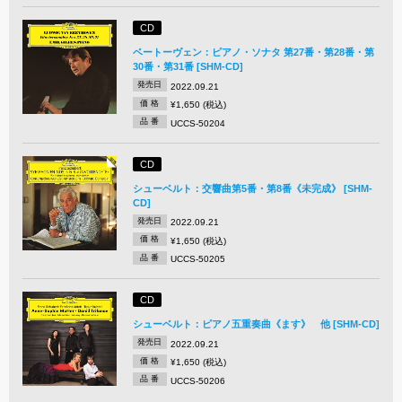
CD
ベートーヴェン：ピアノ・ソナタ 第27番・第28番・第
30番・第31番 [SHM-CD]
発売日
2022.09.21
価 格
¥1,650 (税込)
品 番
UCCS-50204
CD
シューベルト：交響曲第5番・第8番《未完成》 [SHM-
CD]
発売日
2022.09.21
価 格
¥1,650 (税込)
品 番
UCCS-50205
CD
シューベルト：ピアノ五重奏曲《ます》 他 [SHM-CD]
発売日
2022.09.21
価 格
¥1,650 (税込)
品 番
UCCS-50206