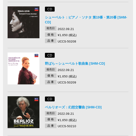
CD
シューベルト：ピアノ・ソナタ 第19番・第20番 [SHM-
CD]
発売日
2022.09.21
価 格
¥1,650 (税込)
品 番
UCCS-50208
CD
野ばら～シューベルト歌曲集 [SHM-CD]
発売日
2022.09.21
価 格
¥1,650 (税込)
品 番
UCCS-50209
CD
ベルリオーズ：幻想交響曲 [SHM-CD]
発売日
2022.09.21
価 格
¥1,650 (税込)
品 番
UCCS-50210