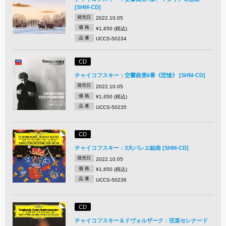
[SHM-CD]
発売日
2022.10.05
価 格
¥1,650 (税込)
品 番
UCCS-50234
CD
チャイコフスキー：交響曲第6番《悲愴》 [SHM-CD]
発売日
2022.10.05
価 格
¥1,650 (税込)
品 番
UCCS-50235
CD
チャイコフスキー：3大バレエ組曲 [SHM-CD]
発売日
2022.10.05
価 格
¥1,650 (税込)
品 番
UCCS-50236
CD
チャイコフスキー＆ドヴォルザーク：弦楽セレナード