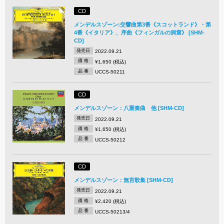
CD
メンデルスゾーン:交響曲第3番《スコットランド》・第
4番《イタリア》、序曲《フィンガルの洞窟》 [SHM-
CD]
発売日
2022.09.21
価 格
¥1,650 (税込)
品 番
UCCS-50211
CD
メンデルスゾーン：八重奏曲 他 [SHM-CD]
発売日
2022.09.21
価 格
¥1,650 (税込)
品 番
UCCS-50212
CD
メンデルスゾーン：無言歌集 [SHM-CD]
発売日
2022.09.21
価 格
¥2,420 (税込)
品 番
UCCS-50213/4