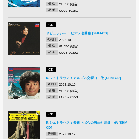
価 格
¥1,650 (税込)
品 番
UCCS-50251
CD
ドビュッシー： ピアノ名曲集 [SHM-CD]
発売日
2022.10.19
価 格
¥1,650 (税込)
品 番
UCCS-50252
CD
R.シュトラウス：アルプス交響曲 他 [SHM-CD]
発売日
2022.10.19
価 格
¥1,650 (税込)
品 番
UCCS-50253
CD
R.シュトラウス：楽劇《ばらの騎士》組曲 他 [SHM-
CD]
発売日
2022.10.19