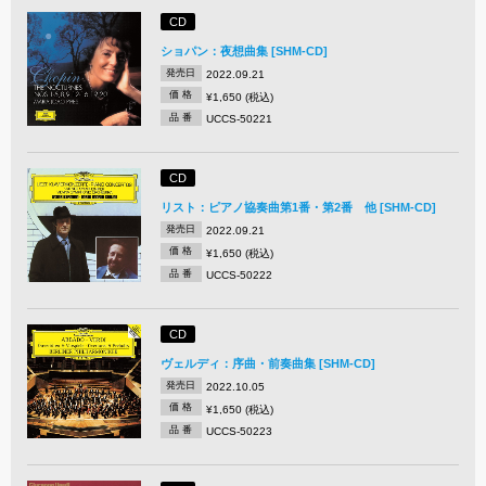
CD
ショパン：夜想曲集 [SHM-CD]
発売日
2022.09.21
価 格
¥1,650 (税込)
品 番
UCCS-50221
CD
リスト：ピアノ協奏曲第1番・第2番 他 [SHM-CD]
発売日
2022.09.21
価 格
¥1,650 (税込)
品 番
UCCS-50222
CD
ヴェルディ：序曲・前奏曲集 [SHM-CD]
発売日
2022.10.05
価 格
¥1,650 (税込)
品 番
UCCS-50223