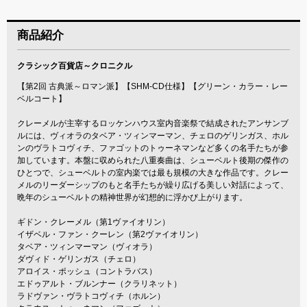
商品紹介
クラシック百貨店～クロニクル
【第2回 古典派～ロマン派】【SHM-CD仕様】【グリーン・カラー・レー
ベルコート】
クレーメルが主宰するロッケンハウス室内音楽祭で結成されたアンサンブ
ルには、ヴィオラのタベア・ツィンマーマン、チェロのゲリンガス、ホル
ンのヴラトコヴィチ、ファゴットのトゥーネマンなど多くの名手たちが参
加しています。本盤に収められた八重奏曲は、シューベルト後期の傑作の
ひとつで、シューベルトの室内楽では最も規模の大きな作品です。クレー
メルのリーダーシップのもと名手たちが繰り広げる美しい対話によって、
晩年のシューベルトの精神世界が幻想的に浮かび上がります。
ギドン・クレーメル（第1ヴァイオリン）
イザベル・ファン・クーレン（第2ヴァイオリン）
タベア・ツィンマーマン（ヴィオラ）
ダヴィド・ゲリンガス（チェロ）
アロイス・ポッシュ（コントラバス）
エドゥアルト・ブルンナー（クラリネット）
ラドヴァン・ヴラトコヴィチ（ホルン）