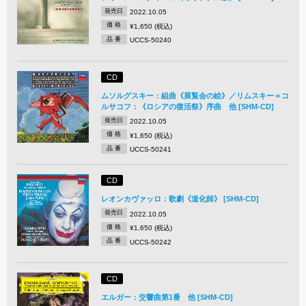
発売日
2022.10.05
価 格
¥1,650 (税込)
品 番
UCCS-50240
CD
ムソルグスキー：組曲《展覧会の絵》／リムスキー＝コ
ルサコフ：《ロシアの復活祭》序曲 他 [SHM-CD]
発売日
2022.10.05
価 格
¥1,650 (税込)
品 番
UCCS-50241
CD
レオンカヴァッロ：歌劇《道化師》 [SHM-CD]
発売日
2022.10.05
価 格
¥1,650 (税込)
品 番
UCCS-50242
CD
エルガー：交響曲第1番 他 [SHM-CD]