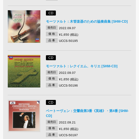
CD
モーツァルト：木管楽器のための協奏曲集 [SHM-CD]
発売日
2022.09.07
価 格
¥1,650 (税込)
品 番
UCCS-50195
CD
モーツァルト：レクイエム、キリエ [SHM-CD]
発売日
2022.09.07
価 格
¥1,650 (税込)
品 番
UCCS-50196
CD
ベートーヴェン：交響曲第3番《英雄》・第4番 [SHM-
CD]
発売日
2022.09.21
価 格
¥1,650 (税込)
品 番
UCCS-50197