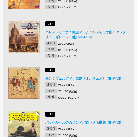
価 格
¥1,650 (税込)
品 番
UCCS-50171
CD
パレストリーナ：教皇マルチェルスのミサ曲／アレグ
リ：ミゼレーレ 他 [SHM-CD]
発売日
2022.09.07
価 格
¥1,650 (税込)
品 番
UCCS-50172
CD
モンテヴェルディ：歌劇《オルフェオ》 [SHM-CD]
発売日
2022.09.07
価 格
¥2,420 (税込)
品 番
UCCS-50173/4
CD
パッヘルベルのカノン／バロック名曲集 [SHM-CD]
発売日
2022.09.07
価 格
¥1,650 (税込)