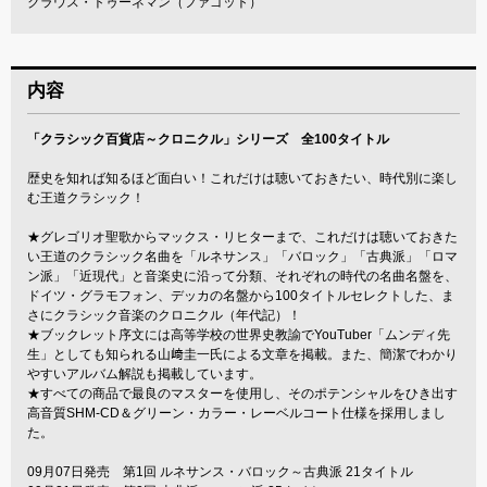
クラウス・トゥーネマン（ファゴット）
内容
「クラシック百貨店～クロニクル」シリーズ 全100タイトル
歴史を知れば知るほど面白い！これだけは聴いておきたい、時代別に楽し
む王道クラシック！
★グレゴリオ聖歌からマックス・リヒターまで、これだけは聴いておきた
い王道のクラシック名曲を「ルネサンス」「バロック」「古典派」「ロマ
ン派」「近現代」と音楽史に沿って分類、それぞれの時代の名曲名盤を、
ドイツ・グラモフォン、デッカの名盤から100タイトルセレクトした、ま
さにクラシック音楽のクロニクル（年代記）！
★ブックレット序文には高等学校の世界史教諭でYouTuber「ムンディ先
生」としても知られる山﨑圭一氏による文章を掲載。また、簡潔でわかり
やすいアルバム解説も掲載しています。
★すべての商品で最良のマスターを使用し、そのポテンシャルをひき出す
高音質SHM-CD＆グリーン・カラー・レーベルコート仕様を採用しまし
た。
09月07日発売 第1回 ルネサンス・バロック～古典派 21タイトル