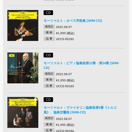
CD
モーツァルト：オペラ序曲集 [SHM-CD]
発売日
2022.09.07
価 格
¥1,650 (税込)
品 番
UCCS-50192
CD
モーツァルト：ピアノ協奏曲第12番・第24番 [SHM-
CD]
発売日
2022.09.07
価 格
¥1,650 (税込)
品 番
UCCS-50193
CD
モーツァルト：ヴァイオリン協奏曲第5番《トルコ
風》、協奏交響曲 [SHM-CD]
発売日
2022.09.07
価 格
¥1,650 (税込)
品 番
UCCS-50194