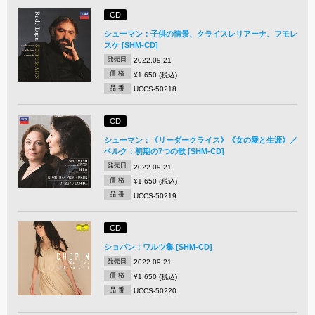
CD
シューマン：子供の情景、クライスレリアーナ、フモレ
スケ [SHM-CD]
発売日
2022.09.21
価 格
¥1,650 (税込)
品 番
UCCS-50218
CD
シューマン：《リーダークライス》《女の愛と生涯》／
ベルク：初期の7つの歌 [SHM-CD]
発売日
2022.09.21
価 格
¥1,650 (税込)
品 番
UCCS-50219
CD
ショパン：ワルツ集 [SHM-CD]
発売日
2022.09.21
価 格
¥1,650 (税込)
品 番
UCCS-50220