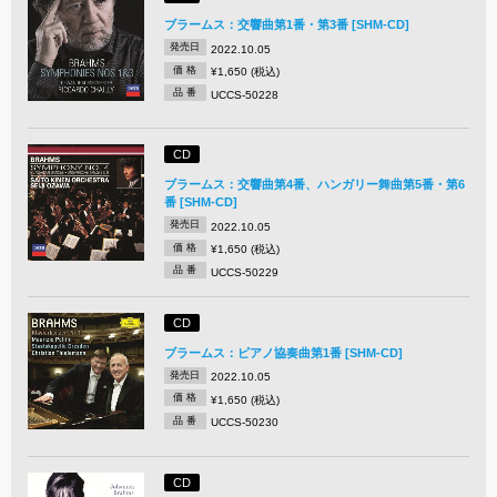
ブラームス：交響曲第1番・第3番 [SHM-CD]
発売日
2022.10.05
価 格
¥1,650 (税込)
品 番
UCCS-50228
CD
ブラームス：交響曲第4番、ハンガリー舞曲第5番・第6
番 [SHM-CD]
発売日
2022.10.05
価 格
¥1,650 (税込)
品 番
UCCS-50229
CD
ブラームス：ピアノ協奏曲第1番 [SHM-CD]
発売日
2022.10.05
価 格
¥1,650 (税込)
品 番
UCCS-50230
CD