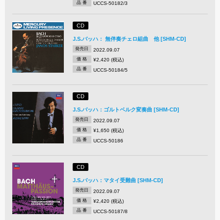
品 番
UCCS-50182/3
CD
J.S.バッハ： 無伴奏チェロ組曲 他 [SHM-CD]
発売日
2022.09.07
価 格
¥2,420 (税込)
品 番
UCCS-50184/5
CD
J.S.バッハ：ゴルトベルク変奏曲 [SHM-CD]
発売日
2022.09.07
価 格
¥1,650 (税込)
品 番
UCCS-50186
CD
J.S.バッハ：マタイ受難曲 [SHM-CD]
発売日
2022.09.07
価 格
¥2,420 (税込)
品 番
UCCS-50187/8