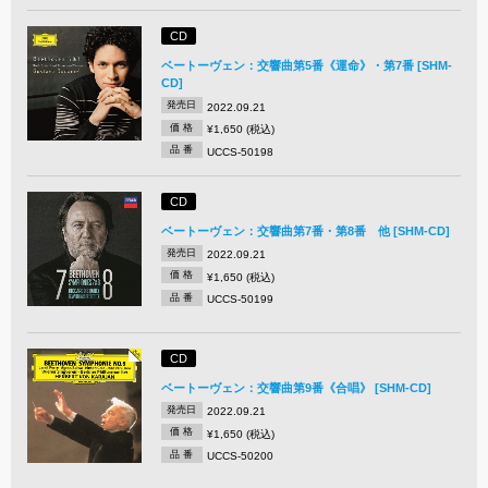
CD
ベートーヴェン：交響曲第5番《運命》・第7番 [SHM-
CD]
発売日
2022.09.21
価 格
¥1,650 (税込)
品 番
UCCS-50198
CD
ベートーヴェン：交響曲第7番・第8番 他 [SHM-CD]
発売日
2022.09.21
価 格
¥1,650 (税込)
品 番
UCCS-50199
CD
ベートーヴェン：交響曲第9番《合唱》 [SHM-CD]
発売日
2022.09.21
価 格
¥1,650 (税込)
品 番
UCCS-50200