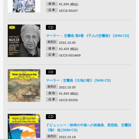
価 格
¥1,650 (税込)
品 番
UCCS-50247
CD
マーラー： 交響曲 第8番 《千人の交響曲》 [SHM-CD]
発売日
2022.10.05
価 格
¥2,420 (税込)
品 番
UCCS-50248/9
CD
マーラー：交響曲《大地の歌》 [SHM-CD]
発売日
2022.10.05
価 格
¥1,650 (税込)
品 番
UCCS-50250
CD
ドビュッシー：牧神の午後への前奏曲、夜想曲、交響詩
《海》 他 [SHM-CD]
発売日
2022.10.19