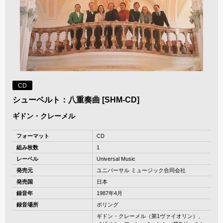
CD
シューベルト：八重奏曲 [SHM-CD]
ギドン・クレーメル
フォーマット
CD
組み枚数
1
レーベル
Universal Music
発売元
ユニバーサル ミュージック合同会社
発売国
日本
録音年
1987年4月
録音場所
ポリング
ギドン・クレーメル（第1ヴァイオリン）、