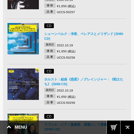
価 格
¥1,650 (税込)
品 番
UCCS-50257
CD
シェーンベルク：浄夜、ペレアスとメリザンド [SHM-
CD]
発売日
2022.10.19
価 格
¥1,650 (税込)
品 番
UCCS-50258
CD
ホルスト：組曲《惑星》／グレインジャー：《戦士た
ち》 [SHM-CD]
発売日
2022.10.19
価 格
¥1,650 (税込)
品 番
UCCS-50259
CD
ラヴェル：ピアノ協奏曲、高雅にして感傷的なワルツ
MENU
[SHM-CD]