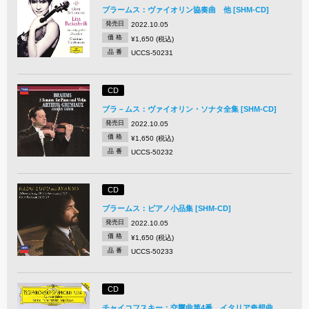
ブラームス：ヴァイオリン協奏曲 他 [SHM-CD]
発売日
2022.10.05
価 格
¥1,650 (税込)
品 番
UCCS-50231
CD
ブラ－ムス：ヴァイオリン・ソナタ全集 [SHM-CD]
発売日
2022.10.05
価 格
¥1,650 (税込)
品 番
UCCS-50232
CD
ブラームス：ピアノ小品集 [SHM-CD]
発売日
2022.10.05
価 格
¥1,650 (税込)
品 番
UCCS-50233
CD
チャイコフスキー：交響曲第4番、イタリア奇想曲