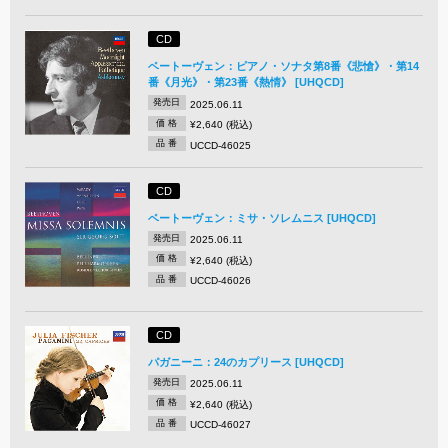
CD
ベートーヴェン：ピアノ・ソナタ第8番《悲愴》・第14
番《月光》・第23番《熱情》 [UHQCD]
発売日
2025.06.11
価 格
¥2,640 (税込)
品 番
UCCD-46025
CD
ベートーヴェン：ミサ・ソレムニス [UHQCD]
発売日
2025.06.11
価 格
¥2,640 (税込)
品 番
UCCD-46026
CD
パガニーニ：24のカプリース [UHQCD]
発売日
2025.06.11
価 格
¥2,640 (税込)
品 番
UCCD-46027