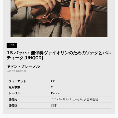
CD
J.S.バッハ：無伴奏ヴァイオリンのためのソナタとパル
ティータ [UHQCD]
ギドン・クレーメル
Gidon Kremer
フォーマット
CD
組み枚数
2
レーベル
Decca
発売元
ユニバーサル ミュージック合同会社
発売国
日本