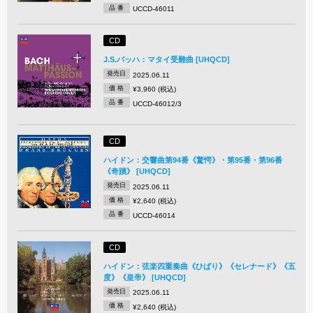
品 番
UCCD-46011
CD
J.S.バッハ：マタイ受難曲 [UHQCD]
発売日
2025.06.11
価 格
¥3,960 (税込)
品 番
UCCD-46012/3
CD
ハイドン：交響曲第94番《驚愕》・第95番・第96番
《奇蹟》 [UHQCD]
発売日
2025.06.11
価 格
¥2,640 (税込)
品 番
UCCD-46014
CD
ハイドン：弦楽四重奏曲《ひばり》《セレナード》《五
度》《皇帝》 [UHQCD]
発売日
2025.06.11
価 格
¥2,640 (税込)