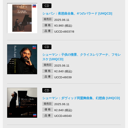
CD
ショパン：夜想曲全集、4つのバラード [UHQCD]
発売日
2025.06.11
価 格
¥3,960 (税込)
品 番
UCCD-46037/8
CD
シューマン：子供の情景、クライスレリアーナ、フモレ
スケ [UHQCD]
発売日
2025.06.11
価 格
¥2,640 (税込)
品 番
UCCD-46039
CD
シューマン：ダヴィッド同盟舞曲集、幻想曲 [UHQCD]
発売日
2025.06.11
価 格
¥2,640 (税込)
品 番
UCCD-46040