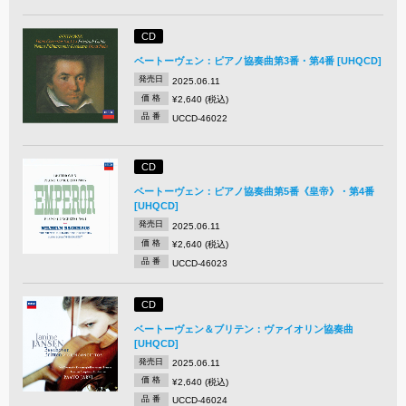
CD
ベートーヴェン：ピアノ協奏曲第3番・第4番 [UHQCD]
発売日
2025.06.11
価 格
¥2,640 (税込)
品 番
UCCD-46022
CD
ベートーヴェン：ピアノ協奏曲第5番《皇帝》・第4番
[UHQCD]
発売日
2025.06.11
価 格
¥2,640 (税込)
品 番
UCCD-46023
CD
ベートーヴェン＆ブリテン：ヴァイオリン協奏曲
[UHQCD]
発売日
2025.06.11
価 格
¥2,640 (税込)
品 番
UCCD-46024