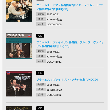
ブラームス：ピアノ協奏曲第2番／モーツァルト：ピア
ノ協奏曲第27番 [UHQCD]
発売日
2025.06.11
価 格
¥2,640 (税込)
品 番
UCCD-46050
CD
ブラ－ムス：ヴァイオリン協奏曲／ブルッフ：ヴァイオ
リン協奏曲第1番 [UHQCD]
発売日
2025.06.11
価 格
¥2,640 (税込)
品 番
UCCD-46051
CD
ブラ－ムス：ヴァイオリン・ソナタ全集 [UHQCD]
発売日
2025.06.11
価 格
¥2,640 (税込)
品 番
UCCD-46052
CD