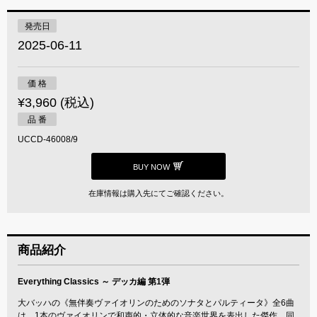
発売日
2025-06-11
価 格
¥3,960 (税込)
品 番
UCCD-46008/9
BUY NOW
在庫情報は購入先にてご確認ください。
商品紹介
Everything Classics ～ デッカ編 第1弾
大バッハの《無伴奏ヴァイオリンのためのソナタとパルティータ》全6曲
は、1本のヴァイオリンで和声的・立体的な音楽世界を表出した傑作。同