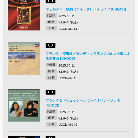
CD
ヴェルディ：歌劇《アイーダ》ハイライツ [UHQCD]
発売日
2025.06.11
価 格
¥2,640 (税込)
品 番
UCCD-46044
CD
フランク：交響曲／ダンディ：フランスの山人の歌によ
る交響曲 [UHQCD]
発売日
2025.06.11
価 格
¥2,640 (税込)
品 番
UCCD-46045
CD
フランク＆ドビュッシー：ヴァイオリン・ソナタ
[UHQCD]
発売日
2025.06.11
価 格
¥2,640 (税込)
品 番
UCCD-46046