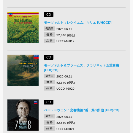
CD
モーツァルト：レクイエム、キリエ [UHQCD]
発売日
2025.06.11
価 格
¥2,640 (税込)
品 番
UCCD-46019
CD
モーツァルト＆ブラームス：クラリネット五重奏曲
[UHQCD]
発売日
2025.06.11
価 格
¥2,640 (税込)
品 番
UCCD-46020
CD
ベートーヴェン：交響曲第7番・第8番 他 [UHQCD]
発売日
2025.06.11
価 格
¥2,640 (税込)
品 番
UCCD-46021