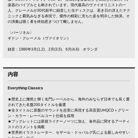
楽器のバイブルとも称されています。現代最高のヴァイオリニストの一
人、クレーメルが30代前半に録音した当ディスクは、若き日の冴えたテク
ニックと覇気みなぎる表現で、傑作の精彩に充ちた姿を明示した快演。そ
の演奏は聴く者を終始惹きつけて離しません。
〈パーソネル〉
ギドン・クレーメル（ヴァイオリン）
録音：1980年3月(1,2)、2月(3,5)、6月(4,6) オランダ
内容
Everything Classics
★歴史上に燦然と輝く名門レーベルから、海外のみならず日本でも長く愛
されてきた名盤200タイトルを厳選
★全タイトルに原盤のサウンドを忠実に再現する高音質UHQCD＋グリー
ン・カラー・レーベルコート仕様を採用
★ブックレットには新規ライナーノーツに加え、各作品に関するアーティ
ストのコメントを掲載
★世界的イラストレーター、セザール・ドゥバルグ氏による親しみやすい
シリーズ・ロゴ