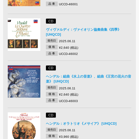
品 番
UCCD-46001
CD
ヴィヴァルディ：ヴァイオリン協奏曲集《四季》
[UHQCD]
発売日
2025.06.11
価 格
¥2,640 (税込)
品 番
UCCD-46002
CD
ヘンデル：組曲《水上の音楽》、組曲《王宮の花火の音
楽》 [UHQCD]
発売日
2025.06.11
価 格
¥2,640 (税込)
品 番
UCCD-46003
CD
ヘンデル：オラトリオ《メサイア》 [UHQCD]
発売日
2025.06.11
価 格
¥3,960 (税込)