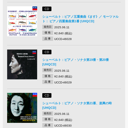
CD
シューベルト：ピアノ五重奏曲《ます》／ モーツァル
ト： ピアノ四重奏曲第1番 [UHQCD]
発売日
2025.06.11
価 格
¥2,640 (税込)
品 番
UCCD-46028
CD
シューベルト：ピアノ・ソナタ第19番・第20番
[UHQCD]
発売日
2025.06.11
価 格
¥2,640 (税込)
品 番
UCCD-46029
CD
シューベルト：ピアノ・ソナタ第21番、楽興の時
[UHQCD]
発売日
2025.06.11
価 格
¥2,640 (税込)
品 番
UCCD-46030