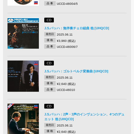
品 番
UCCD-46004/5
CD
J.S.バッハ：無伴奏チェロ組曲 他 [UHQCD]
発売日
2025.06.11
価 格
¥3,960 (税込)
品 番
UCCD-46006/7
CD
J.S.バッハ：ゴルトベルク変奏曲 [UHQCD]
発売日
2025.06.11
価 格
¥2,640 (税込)
品 番
UCCD-46010
CD
J.S.バッハ：2声・3声のインヴェンション、4つのデュ
エット 他 [UHQCD]
発売日
2025.06.11
価 格
¥2,640 (税込)