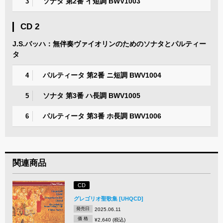
ソナタ 第2番 イ短調 BWV1003
3
CD 2
J.S.バッハ：無伴奏ヴァイオリンのためのソナタとパルティー
タ
パルティータ 第2番 ニ短調 BWV1004
4
ソナタ 第3番 ハ長調 BWV1005
5
パルティータ 第3番 ホ長調 BWV1006
6
関連商品
CD
グレゴリオ聖歌集 [UHQCD]
発売日
2025.06.11
価 格
¥2,640 (税込)