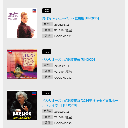
CD
野ばら ～シューベルト歌曲集 [UHQCD]
発売日
2025.06.11
価 格
¥2,640 (税込)
品 番
UCCD-46031
CD
ベルリオーズ：幻想交響曲 [UHQCD]
発売日
2025.06.11
価 格
¥2,640 (税込)
品 番
UCCD-46032
CD
ベルリオーズ：幻想交響曲 [2014年 キッセイ文化ホー
ル（ライヴ）] [UHQCD]
発売日
2025.06.11
価 格
¥2,640 (税込)
品 番
UCCD-46033