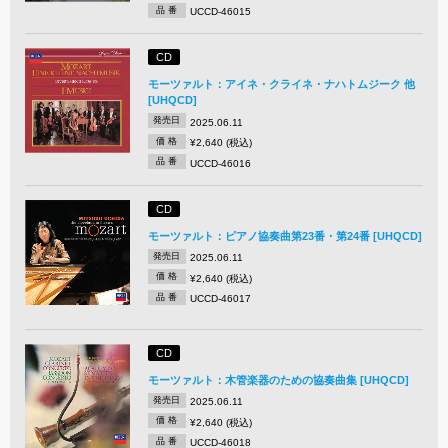
品 番
UCCD-46015
CD
モーツァルト：アイネ・クライネ・ナハトムジーク 他
[UHQCD]
発売日
2025.06.11
価 格
¥2,640 (税込)
品 番
UCCD-46016
CD
モーツァルト：ピアノ協奏曲第23番・第24番 [UHQCD]
発売日
2025.06.11
価 格
¥2,640 (税込)
品 番
UCCD-46017
CD
モーツァルト：木管楽器のための協奏曲集 [UHQCD]
発売日
2025.06.11
価 格
¥2,640 (税込)
品 番
UCCD-46018