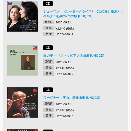
CD
シューマン：《リーダークライス》《女の愛と生涯》／
ベルク：初期の7つの歌 [UHQCD]
発売日
2025.06.11
価 格
¥2,640 (税込)
品 番
UCCD-46041
CD
愛の夢 ～リスト：ピアノ名曲集 [UHQCD]
発売日
2025.06.11
価 格
¥2,640 (税込)
品 番
UCCD-46042
CD
ワーグナー：序曲、前奏曲集 [UHQCD]
発売日
2025.06.11
価 格
¥2,640 (税込)
品 番
UCCD-46043