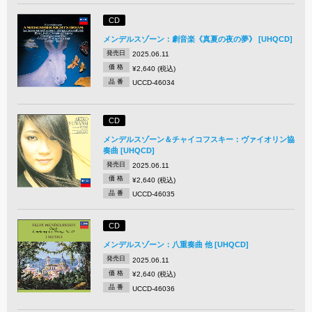
CD
メンデルスゾーン：劇音楽《真夏の夜の夢》 [UHQCD]
発売日
2025.06.11
価 格
¥2,640 (税込)
品 番
UCCD-46034
CD
メンデルスゾーン＆チャイコフスキー：ヴァイオリン協
奏曲 [UHQCD]
発売日
2025.06.11
価 格
¥2,640 (税込)
品 番
UCCD-46035
CD
メンデルスゾーン：八重奏曲 他 [UHQCD]
発売日
2025.06.11
価 格
¥2,640 (税込)
品 番
UCCD-46036