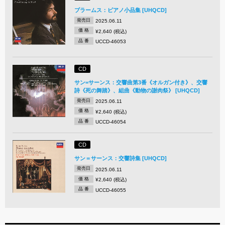
ブラームス：ピアノ小品集 [UHQCD]
発売日
2025.06.11
価 格
¥2,640 (税込)
品 番
UCCD-46053
CD
サン=サーンス：交響曲第3番《オルガン付き》、交響
詩《死の舞踏》、組曲《動物の謝肉祭》 [UHQCD]
発売日
2025.06.11
価 格
¥2,640 (税込)
品 番
UCCD-46054
CD
サン＝サーンス：交響詩集 [UHQCD]
発売日
2025.06.11
価 格
¥2,640 (税込)
品 番
UCCD-46055