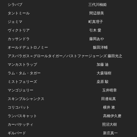
シラバブ 三代川柚姫
タントミール 間辺朋美
ジェミマ 町真理子
ヴィクトリア 引木 愛
カッサンドラ 藤岡あや
オールドデュトロノミー 飯田洋輔
アスパラガス＝グロールタイガー／バストファージョーンズ 藤田光之
マンカストラップ 加藤 迪
ラム・タム・タガー 大森瑞樹
ミストフェリーズ 桒原 駿
マンゴジェリー 玉井晴章
スキンブルシャンクス 田邊祐真
コリコパット 横井 漱
ランパスキャット 高橋伊久磨
カーバケッティ 照沼大樹
ギルバード 新庄真一