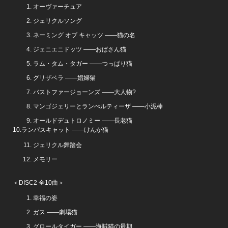
オーヴァーチュア
ジェリクルソング
ネーミング オブ キャッツ ――猫の名
ジェニエニドッツ ――おばさん猫
ラム・タム・タガー ――つっぱり猫
グリザベラ ――娼婦猫
バストファージョーンズ ――大人物?
マンゴジェリーとランぺルティーザ ――小泥棒
オールドデュトロノミー ――長老猫
10.ランパスキャット ――けんか猫
ジェリクル舞踏会
メモリー
＜DISC2 全10曲＞
幸福の姿
ガス ――劇場猫
グロールタイガー ――海賊猫の最期