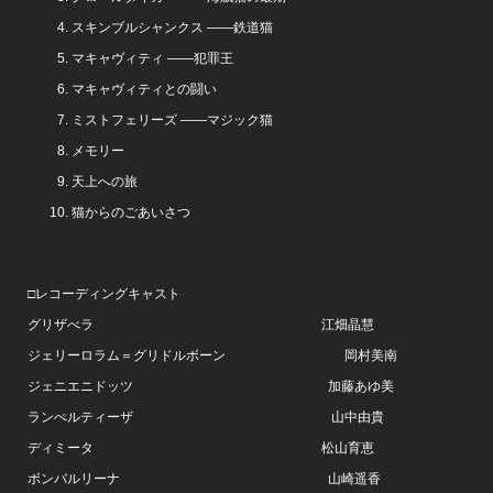
スキンブルシャンクス ――鉄道猫
マキャヴィティ ――犯罪王
マキャヴィティとの闘い
ミストフェリーズ ――マジック猫
メモリー
天上への旅
猫からのごあいさつ
□レコーディングキャスト
グリザべラ 江畑晶慧
ジェリーロラム＝グリドルボーン 岡村美南
ジェニエニドッツ 加藤あゆ美
ランぺルティーザ 山中由貴
ディミータ 松山育恵
ボンバルリーナ 山崎遥香