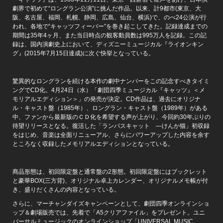
劇界で初めて“ロングラン公演”に挑んだ作品。以来、計9都市(東京、大
阪、名古屋、福岡、札幌、静岡、広島、仙台、横浜)で、のべ24公演が行
われ、各地で“キャッツフィーバー”を巻き起こしてきた。記録達成までの
期間は35年4ヶ月、また当日時点の観客動員数は995万人を記録。この記
録は、国内演劇史上において、ディズニーミュージカル『ライオンキン
グ』(2015年7月15日達成)に次ぐ快挙となっている。
驚異的なロングランを続ける本作の劇中ナンバーをこの記念すべきタイミ
ングでCD化。4月24日（水）「劇団四季ミュージカル『キャッツ』＜メ
モリアルエディション＞」の発売が決定。CD作品は、過去にオリジナ
ル・キャスト盤（1985年）、ロングラン・キャスト盤（1989年）がある
中、ファンから最新版のＣＤ化を希望する声が上がり、今回約30年ぶりの
待望リリースとなる。復活した「ランパスキャット ―けんか猫」初収録
をはじめ、音楽は全面リニューアル、さらにパワーアップした内容を余す
ところなく収録したメモリアルエディションとなっている。
商品形態は、初回限定盤と通常盤の2形態。初回限定盤にはブックレット
と豪華BOX(三方背)、オリジナル卓上カレンダー、オリジナルメモ帳が付
き、盛りだくさんの内容となっている。
さらに、マーチャンダイズキャンペーンとして、劇団四季オンラインショ
ップ＆劇場販売では、先着で「A5クリアファイル」をプレゼント。ユニ
バーサルミュージックのオンラインショップ「UNIVERSAL MUSIC