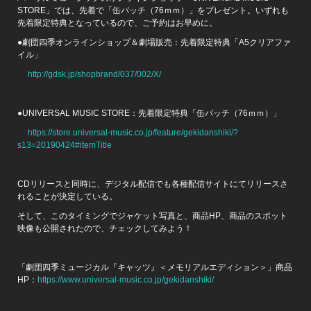
STORE」では、先着で「缶バッチ（76ｍｍ）」をプレゼント。いずれも
先着限定特典となっているので、ご予約はお早めに。
●劇団四季オンラインショップ＆劇場販売：先着限定特典「A5クリアファ
イル」
http://gdsk.jp/shopbrand/037/002/X/
●UNIVERSAL MUSIC STORE：先着限定特典「缶バッチ（76ｍｍ）」
https://store.universal-music.co.jp/feature/gekidanshiki/?
s13=20190424#itemTitle
CDリリースと同時に、デジタル配信でも各種配信サイトにてリリースさ
れることが決定している。
そして、このタイミングでジャケット写真と、商品HP、商品のスポット
映像も公開されたので、チェックしてみよう！
「劇団四季ミュージカル『キャッツ』＜メモリアルエディション＞」商品
HP：
https://www.universal-music.co.jp/gekidanshiki/