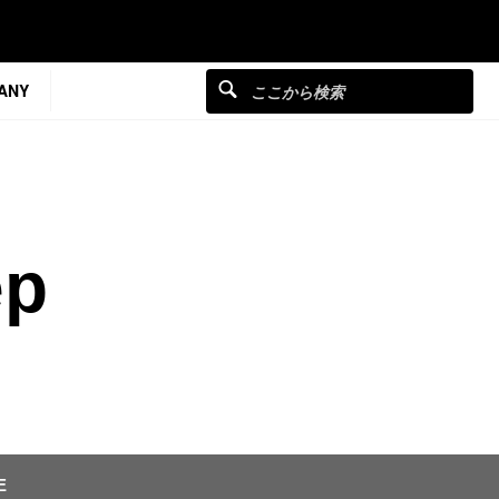
ANY
ep
E