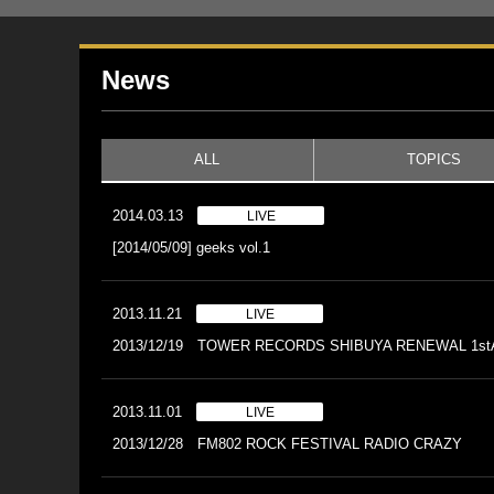
News
ALL
TOPICS
2014.03.13
LIVE
[2014/05/09] geeks vol.1
2013.11.21
LIVE
2013/12/19 TOWER RECORDS SHIBUYA RENEWAL 1
2013.11.01
LIVE
2013/12/28 FM802 ROCK FESTIVAL RADIO CRAZY