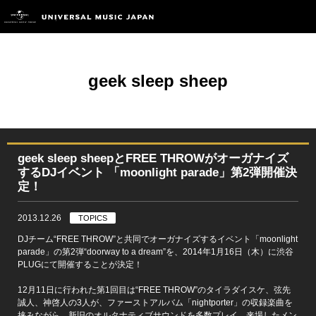
geek sleep sheep
geek sleep sheepとFREE THROWがオーガナイズ
するDJイベント 「moonlight parade」第2弾開催決
定！
2013.12.26
TOPICS
DJチーム“FREE THROW”と共同でオーガナイズするイベント「moonlight
parade」の第2弾“doorway to a dream”を、2014年1月16日（木）に渋谷
PLUGにて開催することが決定！
12月11日に行われた第1回目は“FREE THROW”のタイラダイスケ、弦先
誠人、神啓人の3人が、ファーストアルバム「nightporter」の収録楽曲を
挟みながら、新旧のオルタナティブサウンドを多数プレイ。来場したメン