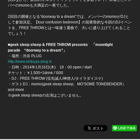
バーのmomoも大満足の一夜でした。
2回目の開催となる“doorway to a dream”では、メンバーのmomoがDJと
して参加決定。【tour confusion bedroom】の前夜祭的な今回のDJイベン
トを、FREE THROWとは一味違う選曲で、大いに盛り上げてくれること
でしょう！
■geek sleep sheep & FREE THROW presents 「moonlight
parade “doorway to a dream”」
・場所：渋谷 PLUG
http://www.shibuya-plug.tv
・日時：2014年1月16日(木) 19：00 open / start
チケット：￥1,500+1drink / \500
・DJ：FREE THROW (弦先誠人/神啓人/タイラダイスケ)
・ゲストDJ：momo(geek sleep sheep、MO’SOME TONEBENDER）
and more
※geek sleep sheepの出演はございません。