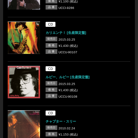
価 格
¥1,100 (税込)
品 番
UCCI-9286
CD
カリエンテ！ [生産限定盤]
発売日
2015.03.25
価 格
¥1,430 (税込)
品 番
UCCU-90107
CD
ルビー、ルビー [生産限定盤]
発売日
2015.03.25
価 格
¥1,430 (税込)
品 番
UCCU-90108
CD
チャプター・スリー
発売日
2010.02.24
価 格
¥1,153 (税込)