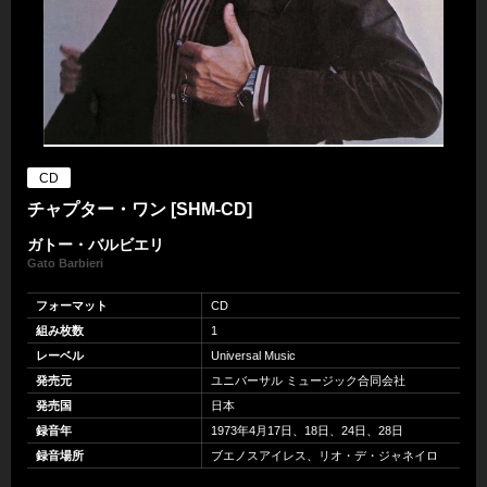
CD
チャプター・ワン [SHM-CD]
ガトー・バルビエリ
Gato Barbieri
フォーマット
CD
組み枚数
1
レーベル
Universal Music
発売元
ユニバーサル ミュージック合同会社
発売国
日本
録音年
1973年4月17日、18日、24日、28日
録音場所
ブエノスアイレス、リオ・デ・ジャネイロ