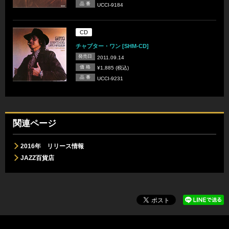
品 番
UCCI-9184
CD
チャプター・ワン [SHM-CD]
発売日
2011.09.14
価 格
¥1,885 (税込)
品 番
UCCI-9231
関連ページ
2016年 リリース情報
JAZZ百貨店